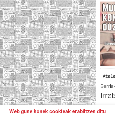
Atal
Berria
Irra
Web gune honek cookieak erabiltzen ditu
N IRRATIKIDE!
FACEBOOK
TWITTER
HARREMANETAR