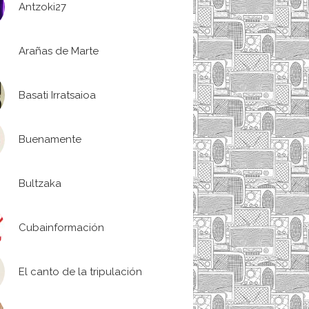
Antzoki27
Arañas de Marte
Basati Irratsaioa
Buenamente
Bultzaka
Cubainformación
El canto de la tripulación