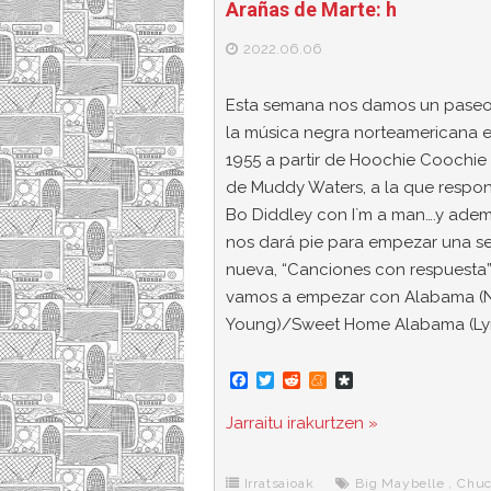
Arañas de Marte: h
2022.06.06
Esta semana nos damos un paseo
la música negra norteamericana 
1955 a partir de Hoochie Coochie
de Muddy Waters, a la que respo
Bo Diddley con I`m a man….y ade
nos dará pie para empezar una s
nueva, “Canciones con respuesta”
vamos a empezar con Alabama (N
Young)/Sweet Home Alabama (Ly
F
T
R
M
D
a
w
e
e
i
c
i
d
n
a
Jarraitu irakurtzen »
e
t
d
e
s
b
t
i
a
p
o
e
t
m
o
o
r
e
r
Irratsaioak
Big Maybelle
,
Chu