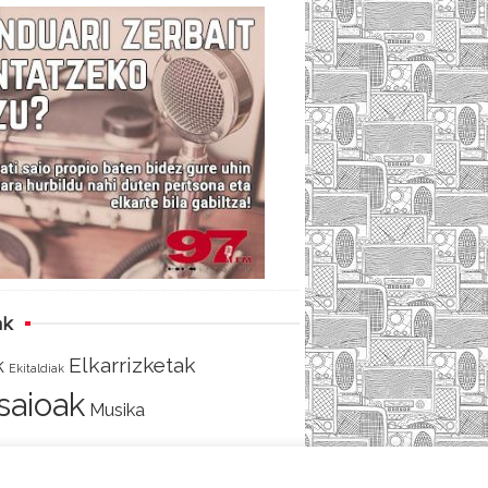
c
i
e
e
t
d
b
t
o
e
o
r
k
ak
Elkarrizketak
k
Ekitaldiak
tsaioak
Musika
AKO
SARRERA