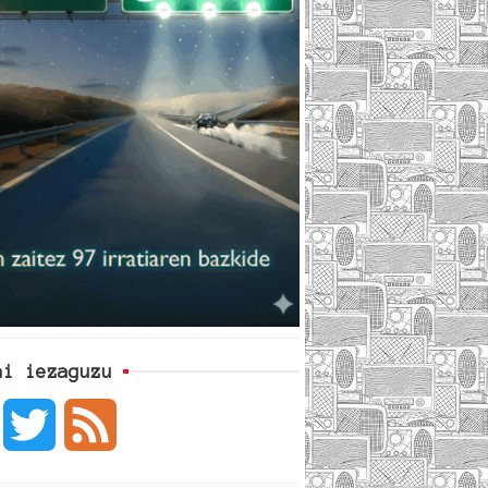
ai iezaguzu
F
T
F
a
w
e