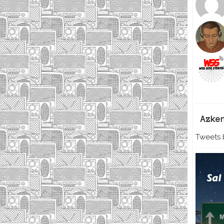
Azke
Tweets b