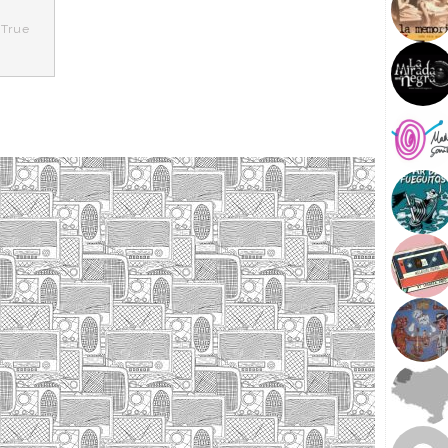
,
True