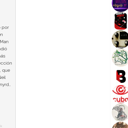
 por
en
 Man
ndió
más
ección
, que
eil
nyrd…
ck