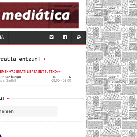
NA
rratia entzun!
HEMEN 97.0 IRRATI LIBREA ENTZUTEKO
>>
 Lineaz kanpo
oa: Sadhill
08:00 - 09:00
tu