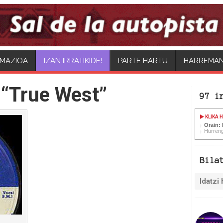
MAZIOA
PARTE HARTU
HARREMA
 “True West”
97 i
KLIKA 
Orain:
Hurreng
Bila