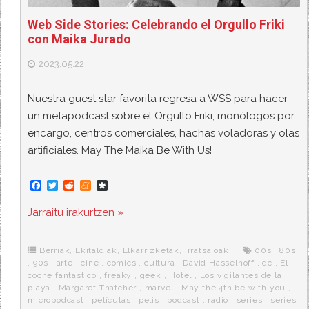
Web Side Stories: Celebrando el Orgullo Friki
con Maika Jurado
2023.05.22
Nuestra guest star favorita regresa a WSS para hacer
un metapodcast sobre el Orgullo Friki, monólogos por
encargo, centros comerciales, hachas voladoras y olas
artificiales. May The Maika Be With Us!
F
T
R
M
D
a
w
e
e
i
c
i
d
n
a
Jarraitu irakurtzen »
e
t
d
e
s
b
t
i
a
p
o
e
t
m
o
o
r
e
r
Berriak
,
Ekitaldiak
,
Elkarrizketak
,
Irratsaioak
00s
,
80s
k
a
,
90s
,
arte
,
cine
,
comics
,
cultura
,
David Hasselhoff
,
dc
,
El
coche fantastico
,
freaky
,
geek
,
Hotel
,
Los vigilantes de la
playa
,
Margaret Thatcher
,
marvel
,
May the 4th be with you
,
micropodcast
,
películas
,
pelis
,
podcast
,
radio
,
series
,
series