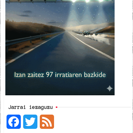
Jarrai iezaguzu
F
T
F