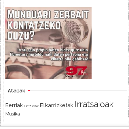
a
w
e
c
i
e
e
t
d
b
t
o
e
o
r
k
Atalak
Irratsaioak
Elkarrizketak
Berriak
Ekitaldiak
Musika