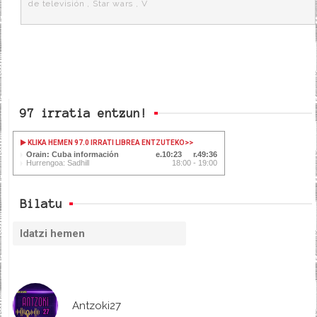
de televisión
,
Star wars
,
V
97 irratia entzun!
KLIKA HEMEN 97.0 IRRATI LIBREA ENTZUTEKO
>>
Orain: Cuba información
10:24
49:35
Hurrengoa: Sadhill
18:00 - 19:00
Bilatu
Antzoki27