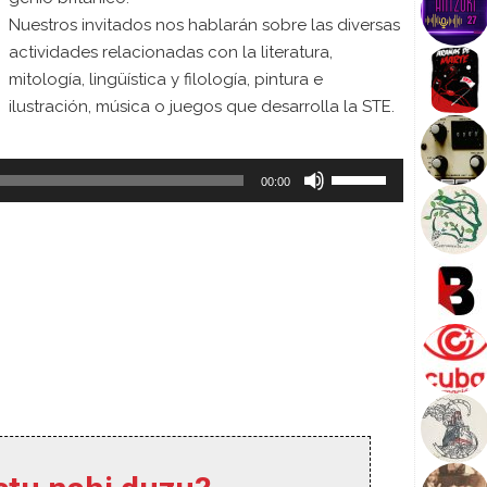
Nuestros invitados nos hablarán sobre las diversas
actividades relacionadas con la literatura,
mitología, lingüística y filología, pintura e
ilustración, música o juegos que desarrolla la STE.
Audio
U
00:00
Player
s
e
U
p
/
D
o
w
n
A
r
r
o