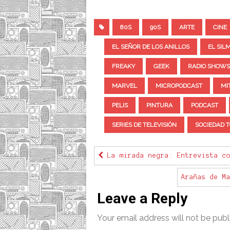
80S
90S
ARTE
CINE
EL SEÑOR DE LOS ANILLOS
EL SIL
FREAKY
GEEK
RADIO SHOWS
MARVEL
MICROPODCAST
MI
PELIS
PINTURA
PODCAST
SERIES DE TELEVISIÓN
SOCIEDAD 
La mirada negra: Entrevista co
Arañas de M
Leave a Reply
Your email address will not be publ