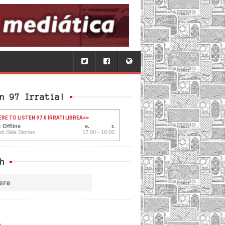
n 97 Irratia!
ERE TO LISTEN 97.0 IRRATI LIBREA
>>
 Offline
b Side Stories
17:00 - 18:00
h