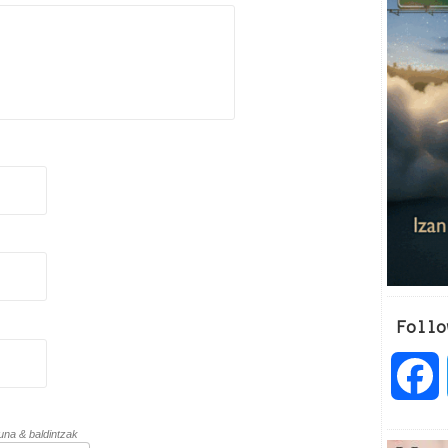
Follo
a