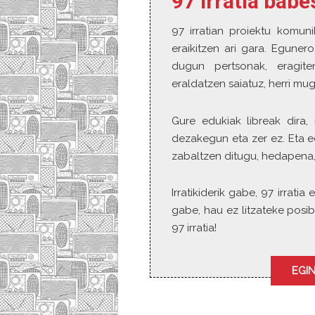
97 irratia bab
97 irratian proiektu komuni
eraikitzen ari gara. Eguner
dugun pertsonak, eragite
eraldatzen saiatuz, herri mu
Gure edukiak libreak dira, 
dezakegun eta zer ez. Eta e
zabaltzen ditugu, hedapena,
Irratikiderik gabe, 97 irrat
gabe, hau ez litzateke posib
97 irratia!
EGIN