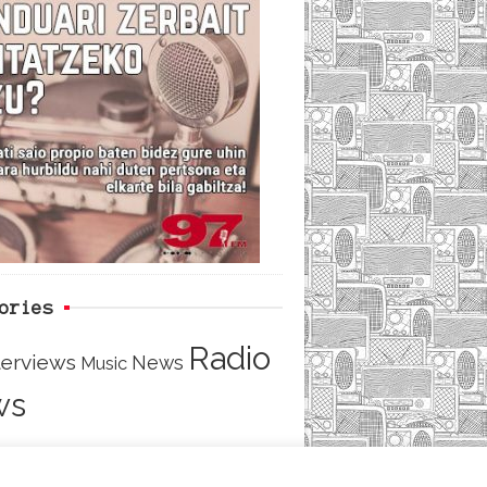
i
e
t
d
b
t
o
e
o
r
ories
Radio
terviews
News
Music
ws
TACT
LOGIN