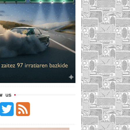
w us
F
T
F
w
e