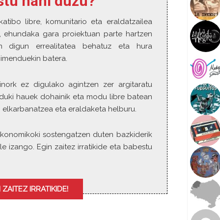
estu nahi duzu?
w
k
katibo libre, komunitario eta eraldatzailea
e
o, ehundaka gara proiektuan parte hartzen
y
n digun errealitatea behatuz eta hura
s
gimenduekin batera.
t
o
i
inork ez digulako agintzen zer argitaratu
n
duki hauek dohainik eta modu libre batean
c
 elkarbanatzea eta eraldaketa helburu.
r
e
ia ekonomikoki sostengatzen duten bazkiderik
a
le izango. Egin zaitez irratikide eta babestu
s
e
o
r
 ZAITEZ IRRATIKIDE!
d
e
c