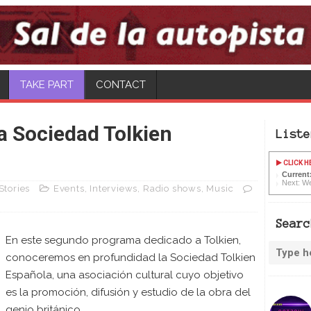
TAKE PART
CONTACT
a Sociedad Tolkien
Liste
CLICK H
Current:
Next: We
Stories
Events
,
Interviews
,
Radio shows
,
Music
Searc
En este segundo programa dedicado a Tolkien,
conoceremos en profundidad la Sociedad Tolkien
Española, una asociación cultural cuyo objetivo
es la promoción, difusión y estudio de la obra del
genio británico.