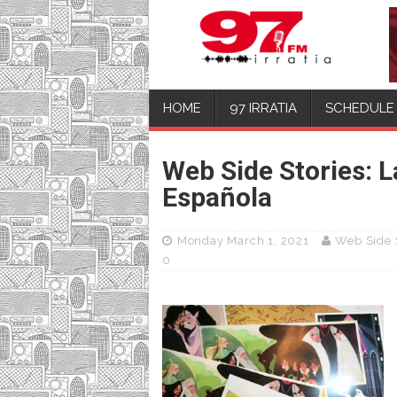
HOME
97 IRRATIA
SCHEDULE
Web Side Stories: L
Española
Monday March 1, 2021
Web Side 
0