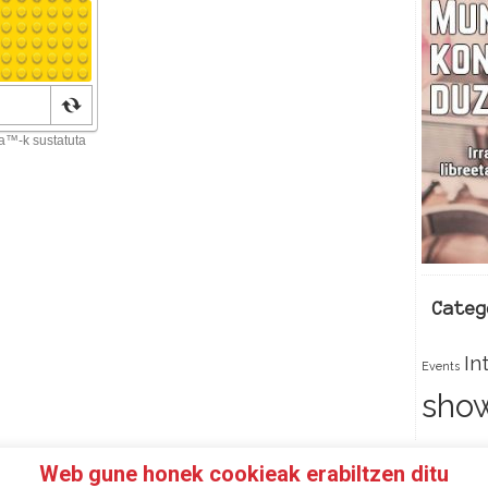
c
e
k
Categ
In
Events
sho
Web gune honek cookieak erabiltzen ditu
 SOCI@ DE 97FM IRRATIA
FACEBOOK
TWITTER
CON