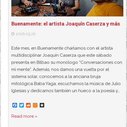
Buenamente: el artista Joaquín Caserza y más
2026.05.26
Este mes, en Buenamente charlamos con el artista
multidisciplinar Joaquín Caserza que este sábado
presenta en Bilbao su monólogo “Conversaciones con
mi mente”. Además, nos damos una vuelta por el
sistema solar, conocemos a la anciana bruja
mitológica Baba Yaga, escuchamos la música de Julio
Iglesias y dedicamos también un hueco a la poesía y…
F
T
R
M
D
a
w
e
e
i
c
i
d
n
a
Read more »
e
t
d
e
s
b
t
i
a
p