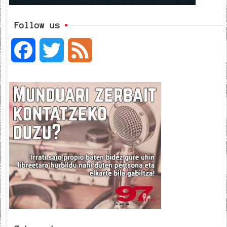
Follow us
F
T
F
a
w
e
c
i
e
e
t
d
b
t
o
e
o
r
k