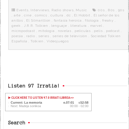
b
t
i
a
p
o
e
t
m
o
o
r
e
r
Events
,
Interviews
,
Radio shows
,
Music
00s
,
80s
,
90s
k
a
,
arte
,
cine
,
comics
,
cultura
,
dc
,
El Hobbit
,
El señor de los
anillos
,
El Silmarillion
,
fantasía heroica
,
filología
,
freaky
,
geek
,
J.R.R. Tolkien
,
lenguaje
,
literatura
,
marvel
,
micropodcast
,
mitologia
,
novelas
,
películas
,
pelis
,
podcast
,
poesia
,
radio
,
series
,
series de televisión
,
Sociedad Tolkien
Española
,
Tolkien
,
Videojuegos
Listen 97 Irratia!
CLICK HERE TO LISTEN 97.0 IRRATI LIBREA
>>
Current: La memoria
07:02
52:57
Next: Madeja sonikoa
00:00 - 02:00
Search