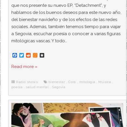
que nos presente su nuevo EP, “Detachment”, y
hablamos de los buenos deseos para este nuevo año,
del bienestar navideño y de los efectos de las redes
sociales. Además, también tenemos tiempo para viajar
a Segovia, escuchar poesía o conocer a varias figuras
mitológicas vascas. Y todo…
F
T
R
M
D
a
w
e
e
i
c
i
d
n
a
Read more »
e
t
d
e
s
b
t
i
a
p
o
e
t
m
o
o
r
e
r
Radio shows
bienestar
,
Cora
,
mitologia
,
Música
,
k
a
poesia
,
salud mental
,
Segovia