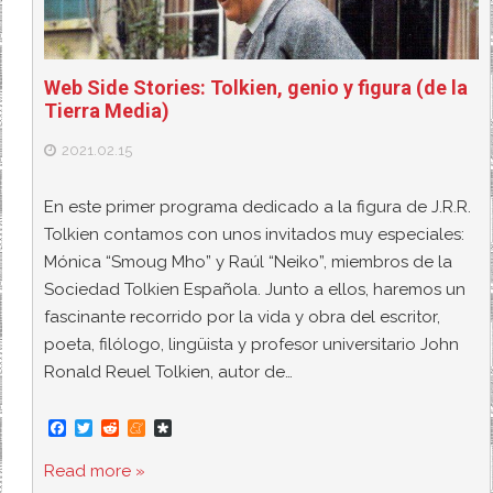
Web Side Stories: Tolkien, genio y figura (de la
Tierra Media)
2021.02.15
En este primer programa dedicado a la figura de J.R.R.
Tolkien contamos con unos invitados muy especiales:
Mónica “Smoug Mho” y Raúl “Neiko”, miembros de la
Sociedad Tolkien Española. Junto a ellos, haremos un
fascinante recorrido por la vida y obra del escritor,
poeta, filólogo, lingüista y profesor universitario John
Ronald Reuel Tolkien, autor de…
F
T
R
M
D
a
w
e
e
i
c
i
d
n
a
Read more »
e
t
d
e
s