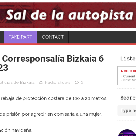
TAKE PART
CONTACT
: Corresponsalía Bizkaia 6
Liste
23
CLICK H
Current:
Next: Al
oticias de Bizkaia
Radio shows
0
Searc
rebaja de protección costera de 100 a 20 metros.
 prisión por agredir en comisaría a una mujer.
ación navideña.