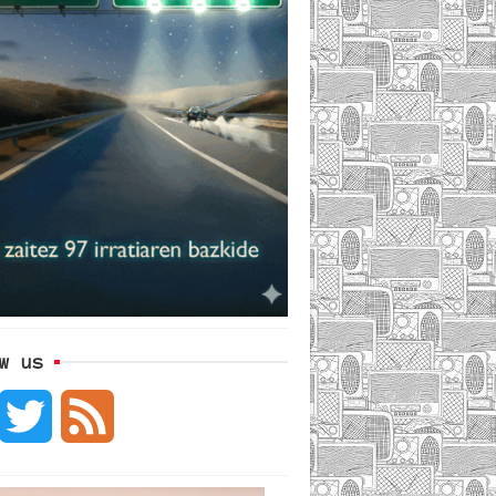
w us
F
T
F
w
e