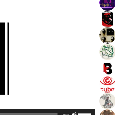
U
00:00