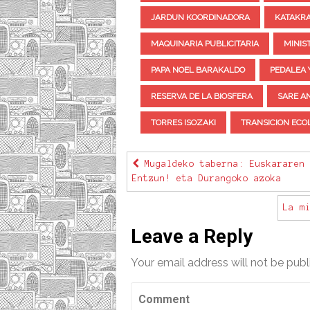
JARDUN KOORDINADORA
KATAKR
MAQUINARIA PUBLICITARIA
MINIS
PAPA NOEL BARAKALDO
PEDALEA 
RESERVA DE LA BIOSFERA
SARE AN
TORRES ISOZAKI
TRANSICION ECO
Mugaldeko taberna: Euskararen 
Entzun! eta Durangoko azoka
La m
Leave a Reply
Your email address will not be publ