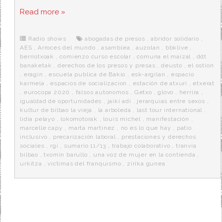
a
w
e
e
i
c
i
d
n
a
Read more »
e
t
d
e
s
b
t
i
a
p
o
e
t
m
o
o
r
e
r
Radio shows
abogadas de presos
,
abridor solidario
,
k
a
AES
,
Arroces del mundo
,
asamblea
,
auzolan
,
bbklive
,
berriotxoak
,
comienzo curso escolar
,
comuna el maizal
,
ddt
banaketak
,
derechos de los presos y presas
,
deusto
,
el ostion
,
eragin
,
escuela publica de Bakio
,
esk-argilan
,
espacio
karmela
,
espacios de socializacion
,
estación de atxuri
,
etxerat
,
eurocopa 2020
,
falsos autonomos
,
Getxo
,
glovo
,
herrira
,
igualdad de oportunidades
,
jaiki adi
,
jerarquias entre sexos
,
kultur de bilbao la vieja
,
la arboleda
,
last tour international
,
lidia pelayo
,
lokomotorak
,
louis michel
,
manifestación
,
marcelle capy
,
marta martinez
,
no es lo que hay
,
patio
inclusivo
,
precarización laboral
,
prestaciones y derechos
sociales
,
rgi
,
sumario 11/13
,
trabajo colaborativo
,
tranvia
bilbao
,
txomin barullo
,
una voz de mujer en la contienda
,
urkitza
,
victimas del franquismo
,
zirika gunea