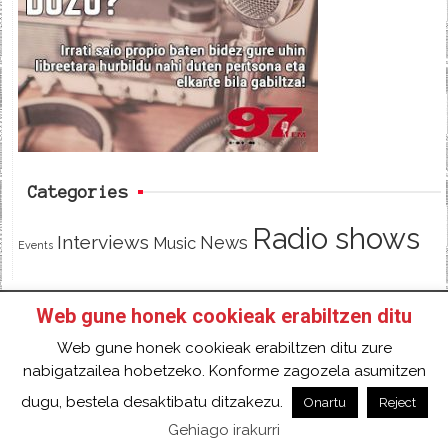
b
t
o
e
o
r
k
Categories
Radio shows
Interviews
News
Music
Events
Web gune honek cookieak erabiltzen ditu
HOME
HAZTE SOCI@ DE 97FM IRRATIA
Web gune honek cookieak erabiltzen ditu zure
FACEBOOK
TWITTER
CONTACT
LOGIN
nabigatzailea hobetzeko. Konforme zagozela asumitzen
2018 Gure eduki guztiak Creative Commons
dugu, bestela desaktibatu ditzakezu.
Onartu
Reject
Aitortu 4.0 Nazioartekoa Baimen baten mende
Gehiago irakurri
daude.