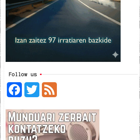
Follow us
F
T
F
a
w
e
c
i
e
e
t
d