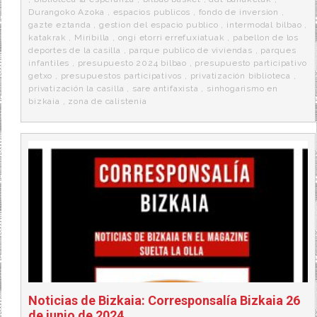
Durangoko Azoka
,
espacios publicos
,
fondo de inversion
,
gazte eztanda
,
gestion del espacio publico
,
intermodal bilbao
,
katakrak
,
Miribilla
,
ongi etorri errefuxiatuak
,
pabellon de los
deportes de la casilla
,
parque publico de viviendas
,
parques
infantiles
,
presupuesto 2024 bilbao
,
presupuesto participativo
getxo
,
presupuestos participativos
,
privatización biblioteca
,
privatización la casilla
,
sare antifaxista
,
sinhogarismo en
bizkaia
,
zona de calistenia
Noticias de Bizkaia: Corresponsalía Bizkaia 26
de junio de 2024