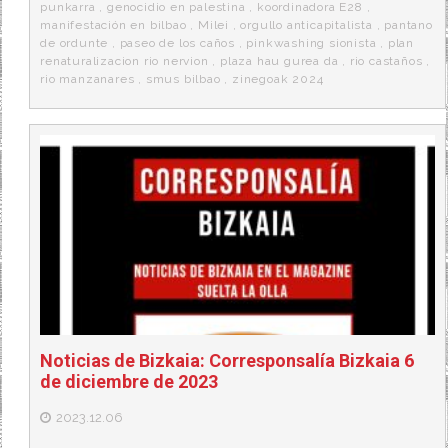
punkarra
,
genocidio en palestina
,
koordinadora E28
,
manifestación en bilbao
,
Milei
,
orgullo anticapitalista
,
pantano
de ordunte
,
paseo de los caños
,
pinkwashing sionista
,
plan
renaturalizacion rio nervion
,
plaza hau gurea da
,
rio castaños
,
rio manzanares
,
smus bilbao
,
zinegoak 2024
Noticias de Bizkaia: Corresponsalía Bizkaia 6
de diciembre de 2023
2023.12.06