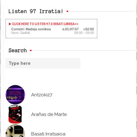
Listen 97 Irratia!
CLICK HERE TO LISTEN 97.0 IRRATI LIBREA
>>
Current: Madeja sonikoa
01:07:58
52:01
Next: Sadhill
08:00 - 09:00
Search
Antzoki27
Arañas de Marte
Basati Irratsaioa