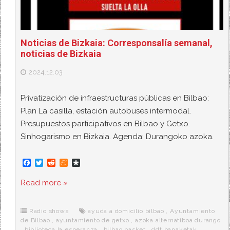
Noticias de Bizkaia: Corresponsalía semanal,
noticias de Bizkaia
2024.12.03
Privatización de infraestructuras públicas en Bilbao:
Plan La casilla, estación autobuses intermodal.
Presupuestos participativos en Bilbao y Getxo.
Sinhogarismo en Bizkaia. Agenda: Durangoko azoka.
F
T
R
M
D
a
w
e
e
i
c
i
d
n
a
Read more »
e
t
d
e
s
b
t
i
a
p
o
e
t
m
o
o
r
e
r
Radio shows
ayuda a domicilio bilbao
,
Ayuntamiento
k
a
de Bilbao
,
ayuntamiento de getxo
,
azoka alternatiboa durango
,
biblioteca la esperanza
,
bilbao basket
,
ddt banaketak
,