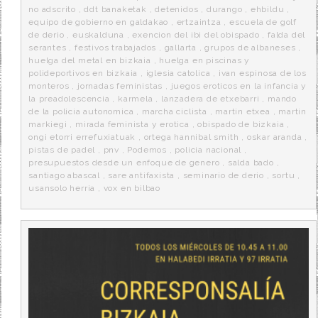
no adscrito
,
ddt banaketak
,
detenidos
,
durango
,
ehbildu
,
equipo de gobierno en galdakao
,
ertzaintza
,
escuela de golf
de derio
,
euskalduna
,
exencion del ibi del obispado
,
falda del
serantes
,
festivos trabajados
,
gallarta
,
grupos de albaneses
,
huelga del metal en bizkaia
,
huelga en piscinas y
polideportivos en bizkaia
,
iglesia catolica
,
ivan espinosa de los
monteros
,
jornadas feministas
,
juegos eroticos en la infancia y
la preadolescencia
,
karmela
,
lanzadera de etxebarri
,
mando
de la policia autonomica
,
marcha ciclista
,
martin etxea
,
martin
markiegi
,
mirada feminista y erotica
,
obispado de bizkaia
,
ongi etorri errefuxiatuak
,
ortega hannibal smith
,
oskar aranda
,
pistas de padel
,
pnv
,
Podemos
,
policia nacional
,
presupuestos desde un enfoque de genero
,
salda bado
,
santiago abascal
,
sare antifaxista
,
seminario de derio
,
sortu
,
usansolo herria
,
vox en bilbao