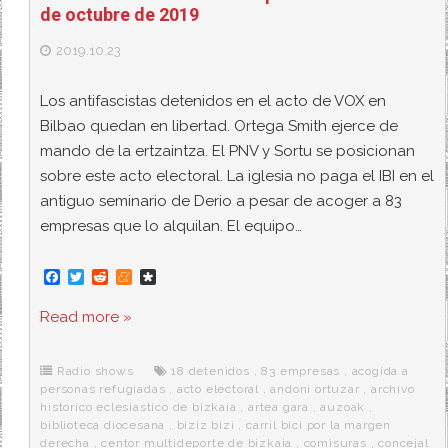
de octubre de 2019
2019.10.23
Los antifascistas detenidos en el acto de VOX en
Bilbao quedan en libertad. Ortega Smith ejerce de
mando de la ertzaintza. El PNV y Sortu se posicionan
sobre este acto electoral. La iglesia no paga el IBI en el
antiguo seminario de Derio a pesar de acoger a 83
empresas que lo alquilan. El equipo…
F
T
R
M
D
a
w
e
e
i
c
i
d
n
a
Read more »
e
t
d
e
s
b
t
i
a
p
o
e
t
m
o
o
r
e
r
Radio shows
18 detenidos
,
83 empresas
,
acogida a
k
a
personas refugiadas
,
acto electoral
,
andoni ortuzar
,
archivo
historico eclesiastico de bizkaia
,
artea gara
,
auzoak
,
biblioteca diocesana
,
biziz bizi
,
carril bici por la margen
derecha
,
centor multideporte de bizkaia
,
comisuras
,
concejal