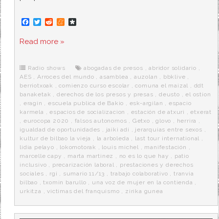
F
T
R
M
D
a
w
e
e
i
c
i
d
n
a
Read more »
e
t
d
e
s
b
t
i
a
p
o
e
t
m
o
o
r
e
r
Radio shows
abogadas de presos
,
abridor solidario
,
k
a
AES
,
Arroces del mundo
,
asamblea
,
auzolan
,
bbklive
,
berriotxoak
,
comienzo curso escolar
,
comuna el maizal
,
ddt
banaketak
,
derechos de los presos y presas
,
deusto
,
el ostion
,
eragin
,
escuela publica de Bakio
,
esk-argilan
,
espacio
karmela
,
espacios de socializacion
,
estación de atxuri
,
etxerat
,
eurocopa 2020
,
falsos autonomos
,
Getxo
,
glovo
,
herrira
,
igualdad de oportunidades
,
jaiki adi
,
jerarquias entre sexos
,
kultur de bilbao la vieja
,
la arboleda
,
last tour international
,
lidia pelayo
,
lokomotorak
,
louis michel
,
manifestación
,
marcelle capy
,
marta martinez
,
no es lo que hay
,
patio
inclusivo
,
precarización laboral
,
prestaciones y derechos
sociales
,
rgi
,
sumario 11/13
,
trabajo colaborativo
,
tranvia
bilbao
,
txomin barullo
,
una voz de mujer en la contienda
,
urkitza
,
victimas del franquismo
,
zirika gunea