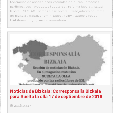
federacion de asociaciones vecinales de bilbao
,
procesos
participativos
,
productos tubulares
,
reforma laboral
,
salud
laboral
,
SESTAO
,
somos clase obrera
,
trabajadores del metal
de bizkaia
,
trabajos feminizados
,
tsjpv
,
ttattoo circus
,
txirbilenea
,
ugt
,
unai errementeria
Noticias de Bizkaia: Corresponsalía Bizkaia
para Suelta la olla 17 de septiembre de 2018
2018.09.17