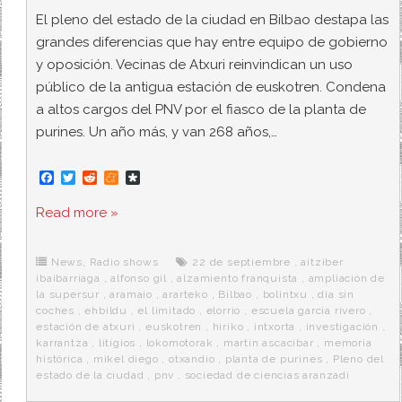
El pleno del estado de la ciudad en Bilbao destapa las
grandes diferencias que hay entre equipo de gobierno
y oposición. Vecinas de Atxuri reinvindican un uso
público de la antigua estación de euskotren. Condena
a altos cargos del PNV por el fiasco de la planta de
purines. Un año más, y van 268 años,…
F
T
R
M
D
a
w
e
e
i
c
i
d
n
a
Read more »
e
t
d
e
s
b
t
i
a
p
o
e
t
m
o
o
r
e
r
News
,
Radio shows
22 de septiembre
,
aitziber
k
a
ibaibarriaga
,
alfonso gil
,
alzamiento franquista
,
ampliación de
la supersur
,
aramaio
,
ararteko
,
Bilbao
,
bolintxu
,
dia sin
coches
,
ehbildu
,
el limitado
,
elorrio
,
escuela garcia rivero
,
estación de atxuri
,
euskotren
,
hiriko
,
intxorta
,
investigación
,
karrantza
,
litigios
,
lokomotorak
,
martin ascacibar
,
memoria
histórica
,
mikel diego
,
otxandio
,
planta de purines
,
Pleno del
estado de la ciudad
,
pnv
,
sociedad de ciencias aranzadi