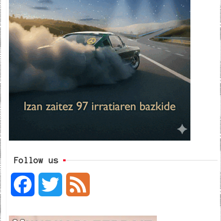
Follow us
F
T
F
a
w
e