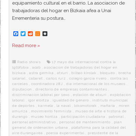
equipamiento cultural en el barrio. La asociacion de
trabajadoras del hogar en Bizkaia afea a Unai
Errementeria su postura…
F
T
R
M
D
a
w
e
e
i
c
i
d
n
a
Read more »
e
t
d
e
s
b
t
i
a
p
o
e
t
m
o
o
r
e
r
Radio shows
17 mayo dia internacional contra la
k
a
lgtbfobia
,
acab
,
asociacion de trabajadoras del hogar en
bizkaia
,
astra gernika
,
atxuri
,
bilbao kirolak
,
bloqueo
,
brecha
salarial
,
cabaret
,
carlos ruiz
,
colegio garcia rivero
,
contra las
carceles
,
coordinadora 28J
,
dia internacional de los museos
,
diputacion
,
directorio de empresas contaminantes
,
discriminacion laboral por sexo
,
estación de atxuri
,
explotacion
laboral
,
igor elortza
,
igualdad de genero
,
instituto municipal
de deportes
,
karmela
,
la naval
,
lokomotorak
,
mañaria
,
miren
amuriza
,
movimiento feminista
,
museo de arte e historia de
durango
,
museo hontza
,
participación ciudadana
,
patronal
,
personal administrativo
,
personal de mantenimiento
,
plan
general de ordenacion urbana
,
plataforma para la calidad del
aire durangairea
,
poesia experimental
,
presidente de la