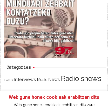
c
i
e
e
t
d
b
t
o
e
o
r
k
Categories
Radio shows
Interviews
News
Music
Events
Web gune honek cookieak erabiltzen ditu
HOME
HAZTE SOCI@ DE 97FM IRRATIA
Web gune honek cookieak erabiltzen ditu zure
FACEBOOK
TWITTER
CONTACT
LOGIN