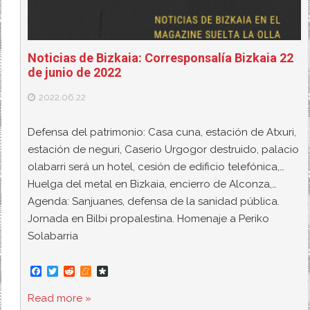
Noticias de Bizkaia: Corresponsalía Bizkaia 22
de junio de 2022
2022.06.22
Defensa del patrimonio: Casa cuna, estación de Atxuri,
estación de neguri, Caserio Urgogor destruido, palacio
olabarri será un hotel, cesión de edificio telefónica,…
Huelga del metal en Bizkaia, encierro de Alconza,…
Agenda: Sanjuanes, defensa de la sanidad pública.
Jornada en Bilbi propalestina. Homenaje a Periko
Solabarria
F
T
R
M
D
a
w
e
e
i
c
i
d
n
a
Read more »
e
t
d
e
s