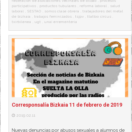
federacion de asociaciones vecinales de bilbao
,
procesos
participativos
,
productos tubulares
,
reforma laboral
,
salud
laboral
,
SESTAO
,
somos clase obrera
,
trabajadores del metal
de bizkaia
,
trabajos feminizados
,
tsjpv
,
ttattoo circus
,
txirbilenea
,
ugt
,
unai errementeria
Corresponsalía Bizkaia 11 de febrero de 2019
2019.02.11
Nuevas denuncias por abusos sexuales a alumnos de