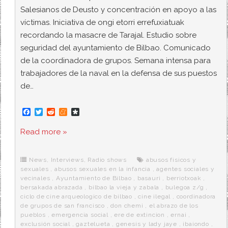
Salesianos de Deusto y concentración en apoyo a las
víctimas. Iniciativa de ongi etorri errefuxiatuak
recordando la masacre de Tarajal. Estudio sobre
seguridad del ayuntamiento de Bilbao. Comunicado
de la coordinadora de grupos. Semana intensa para
trabajadores de la naval en la defensa de sus puestos
de…
F
T
R
M
D
a
w
e
e
i
c
i
d
n
a
Read more »
e
t
d
e
s
b
t
i
a
p
o
e
t
m
o
o
r
e
r
News
,
Interviews
,
Radio shows
abusos fisicos y
k
a
sexuales
,
abusos sexuales en la infancia
,
agentes sociales y
vecinales
,
Ayuntamiento de Bilbao
,
basauri
,
berriotxoak
,
bersakada abrazada
,
bilbao la vieja y zabala
,
bulegoa z/g
,
ciclo de cine arqueologico de bilbao
,
cine ilegal
,
coordinadora
de grupos de san francisco
,
don chemi
,
el abrazo de los
pueblos
,
emergencia social
,
ere de extincion
,
ernai
,
exclusión social
,
gaztelueta
,
genesis y lady jaye
,
ibaiondo
,