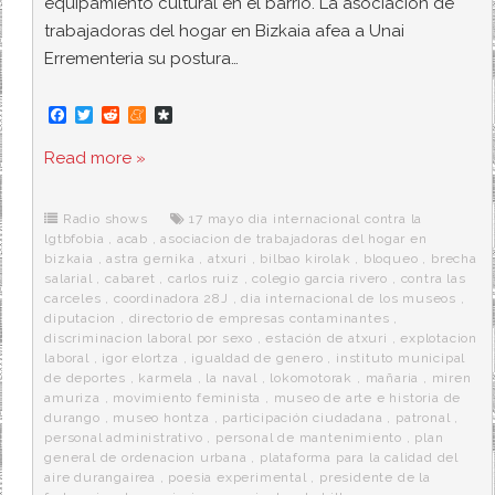
equipamiento cultural en el barrio. La asociacion de
trabajadoras del hogar en Bizkaia afea a Unai
Errementeria su postura…
F
T
R
M
D
a
w
e
e
i
c
i
d
n
a
Read more »
e
t
d
e
s
b
t
i
a
p
o
e
t
m
o
o
r
e
r
Radio shows
17 mayo dia internacional contra la
k
a
lgtbfobia
,
acab
,
asociacion de trabajadoras del hogar en
bizkaia
,
astra gernika
,
atxuri
,
bilbao kirolak
,
bloqueo
,
brecha
salarial
,
cabaret
,
carlos ruiz
,
colegio garcia rivero
,
contra las
carceles
,
coordinadora 28J
,
dia internacional de los museos
,
diputacion
,
directorio de empresas contaminantes
,
discriminacion laboral por sexo
,
estación de atxuri
,
explotacion
laboral
,
igor elortza
,
igualdad de genero
,
instituto municipal
de deportes
,
karmela
,
la naval
,
lokomotorak
,
mañaria
,
miren
amuriza
,
movimiento feminista
,
museo de arte e historia de
durango
,
museo hontza
,
participación ciudadana
,
patronal
,
personal administrativo
,
personal de mantenimiento
,
plan
general de ordenacion urbana
,
plataforma para la calidad del
aire durangairea
,
poesia experimental
,
presidente de la