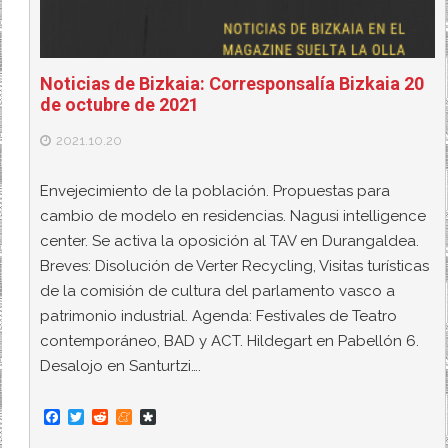
Noticias de Bizkaia: Corresponsalía Bizkaia 20
de octubre de 2021
2021.10.20
Envejecimiento de la población. Propuestas para
cambio de modelo en residencias. Nagusi intelligence
center. Se activa la oposición al TAV en Durangaldea.
Breves: Disolución de Verter Recycling, Visitas turísticas
de la comisión de cultura del parlamento vasco a
patrimonio industrial. Agenda: Festivales de Teatro
contemporáneo, BAD y ACT. Hildegart en Pabellón 6.
Desalojo en Santurtzi….
F
T
R
M
D
a
w
e
e
i