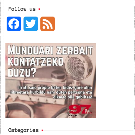
Follow us
F
T
F
a
w
e
c
i
e
e
t
d
b
t
o
e
o
r
k
Categories