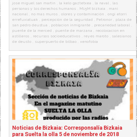
jose miguel san martin
,
la kelo gaztetxea
,
la naval
,
las
personas y los derechos humanos
,
M15M bizkaia
,
mani
nacional
,
no mas muros
,
olores y contaminación
,
ongi etorri
errefuxiatuak
,
percepción de la seguridad
,
Petronor
,
plaza de
san pedro deustua
,
poblacion inmigrante
,
precariedad laboral
,
puente de la merced
,
puente de marzana
,
recolocacion en
astilleros
,
recursos socioeducativos
,
reyes maroto
,
salesianos
de deusto
,
superpuerto de bilbao
,
xenofobia
Noticias de Bizkaia: Corresponsalía Bizkaia
para Suelta la olla 5 de noviembre de 2018