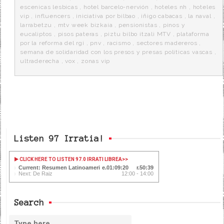
escenicas lesbicas
,
hotel barcelo-nervión
,
hoteles nh
,
hoteles
vip
,
influencers
,
iniciativa por bilbao
,
iñigo cabacas
,
la naval
,
larrabetzu
,
mtv week bizkaia
,
pensionistas
,
pinos y
eucaliptos
,
pisos pateras
,
piztu bilbo itzali MTV
,
plataforma
por la reforma del rgi
,
pnv
,
racismo
,
sectores madereros
,
semana de solidaridad con los presos y presas politicas vascas
,
ultraderecha
,
vox
,
zonas vip
Listen 97 Irratia!
CLICK HERE TO LISTEN 97.0 IRRATI LIBREA
>>
Current: Resumen Latinoamericano
01:09:21
50:38
Next: De Raiz
12:00 - 14:00
Search