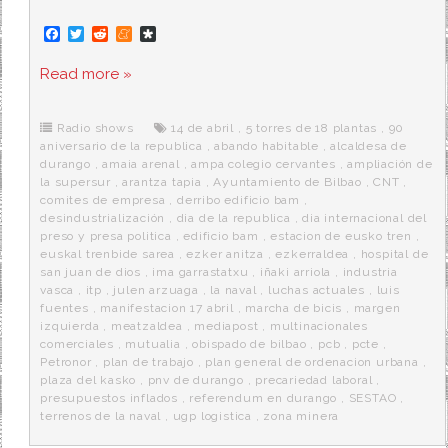
F
T
R
M
D
a
w
e
e
i
c
i
d
n
a
Read more »
e
t
d
e
s
b
t
i
a
p
o
e
t
m
o
o
r
e
r
Radio shows
14 de abril
,
5 torres de 18 plantas
,
90
k
a
aniversario de la republica
,
abando habitable
,
alcaldesa de
durango
,
amaia arenal
,
ampa colegio cervantes
,
ampliación de
la supersur
,
arantza tapia
,
Ayuntamiento de Bilbao
,
CNT
,
comites de empresa
,
derribo edificio bam
,
desindustrialización
,
dia de la republica
,
dia internacional del
preso y presa politica
,
edificio bam
,
estacion de eusko tren
,
euskal trenbide sarea
,
ezker anitza
,
ezkerraldea
,
hospital de
san juan de dios
,
ima garrastatxu
,
iñaki arriola
,
industria
vasca
,
itp
,
julen arzuaga
,
la naval
,
luchas actuales
,
luis
fuentes
,
manifestacion 17 abril
,
marcha de bicis
,
margen
izquierda
,
meatzaldea
,
mediapost
,
multinacionales
comerciales
,
mutualia
,
obispado de bilbao
,
pcb
,
pcte
,
Petronor
,
plan de trabajo
,
plan general de ordenacion urbana
,
plaza del kasko
,
pnv de durango
,
precariedad laboral
,
presupuestos inflados
,
referendum en durango
,
SESTAO
,
terrenos de la naval
,
ugp logistica
,
zona minera