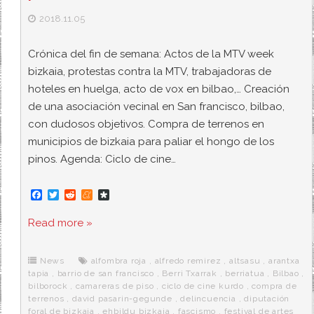
2018.11.05
Crónica del fin de semana: Actos de la MTV week
bizkaia, protestas contra la MTV, trabajadoras de
hoteles en huelga, acto de vox en bilbao,… Creación
de una asociación vecinal en San francisco, bilbao,
con dudosos objetivos. Compra de terrenos en
municipios de bizkaia para paliar el hongo de los
pinos. Agenda: Ciclo de cine…
F
T
R
M
D
a
w
e
e
i
c
i
d
n
a
Read more »
e
t
d
e
s
b
t
i
a
p
o
e
t
m
o
o
r
e
r
News
alfombra roja
,
alfredo remirez
,
altsasu
,
arantxa
k
a
tapia
,
barrio de san francisco
,
Berri Txarrak
,
berriatua
,
Bilbao
,
bilborock
,
camareras de piso
,
ciclo de cine kurdo
,
compra de
terrenos
,
david pasarin-gegunde
,
delincuencia
,
diputación
foral de bizkaia
,
ehbildu bizkaia
,
fascismo
,
festival de artes