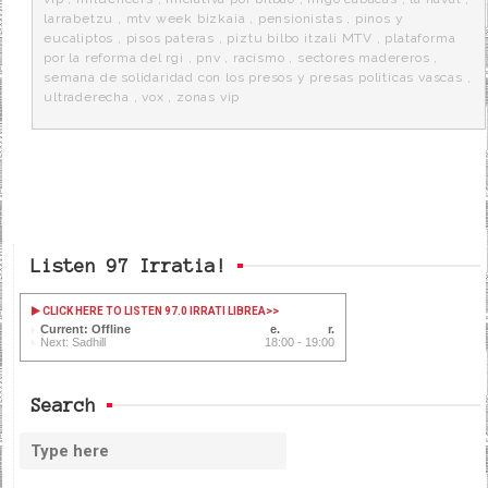
larrabetzu
,
mtv week bizkaia
,
pensionistas
,
pinos y
eucaliptos
,
pisos pateras
,
piztu bilbo itzali MTV
,
plataforma
por la reforma del rgi
,
pnv
,
racismo
,
sectores madereros
,
semana de solidaridad con los presos y presas politicas vascas
,
ultraderecha
,
vox
,
zonas vip
Listen 97 Irratia!
CLICK HERE TO LISTEN 97.0 IRRATI LIBREA
>>
Current: Offline
Next: Sadhill
18:00 - 19:00
Search