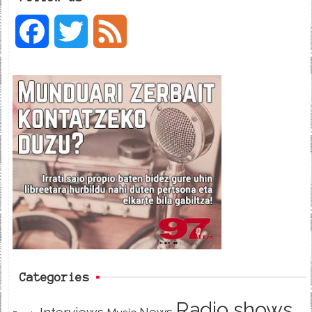
F
T
F
a
w
e
c
i
e
e
t
d
b
t
o
e
o
r
k
Categories
Radio shows