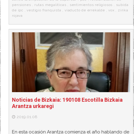
pensiones
,
rutas megaliticas
,
sentimientos religiosos
,
subida
de ipc
,
vestigio franquista
,
viaducto de errekalde
,
vox
,
zirika
rojava
Noticias de Bizkaia: 190108 Escotilla Bizkaia
Arantza urkaregi
2019.01.08
En esta ocasión Arantza comienza el año hablando de