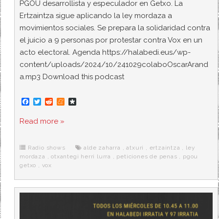
PGOU desarrollista y especulador en Getxo. La
Ertzaintza sigue aplicando la ley mordaza a
movimientos sociales. Se prepara la solidaridad contra
el juicio a 9 personas por protestar contra Vox en un
acto electoral. Agenda https://halabedi.eus/wp-
content/uploads/2024/10/241029colaboOscarArand
a.mp3 Download this podcast
F
T
R
M
D
a
w
e
e
i
c
i
d
n
a
Read more »
e
t
d
e
s
b
t
i
a
p
o
e
t
m
o
o
r
e
r
Radio shows
alde zaharra
,
atxuri
,
ertzaintza
,
ley
k
a
mordaza
,
otxantegi herri lurra
,
peticiones de penas
,
pgou
getxo
,
vox