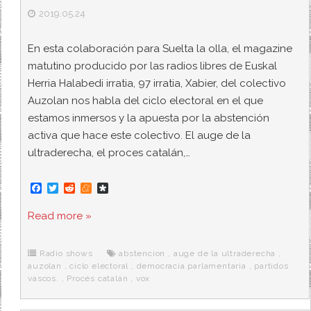
2019.05.24
En esta colaboración para Suelta la olla, el magazine
matutino producido por las radios libres de Euskal
Herria Halabedi irratia, 97 irratia, Xabier, del colectivo
Auzolan nos habla del ciclo electoral en el que
estamos inmersos y la apuesta por la abstención
activa que hace este colectivo. El auge de la
ultraderecha, el proces catalán,…
F
T
R
M
D
a
w
e
e
i
c
i
d
n
a
Read more »
e
t
d
e
s
b
t
i
a
p
o
e
t
m
o
o
r
e
r
Radio shows
abstencion
,
auge de la ultraderecha
,
k
a
auzolan
,
ciclo electoral
,
democracia parlamentaria
,
partidos
vascos.
,
Procés catalán
,
vox