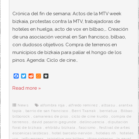
Crónica del fin de semana: Actos de la MTV week
bizkaia, protestas contra la MTV, trabajadoras de
hoteles en huelga, acto de vox en bilbao,… Creación
de una asociación vecinal en San francisco, bilbao,
con dudosos objetivos. Compra de terrenos en
municipios de bizkaia para paliar el hongo de los
pinos. Agenda: Ciclo de cine…
F
T
R
M
D
a
w
e
e
i
c
i
d
n
a
Read more »
e
t
d
e
s
b
t
i
a
p
o
e
t
m
o
o
r
e
r
News
alfombra roja
,
alfredo remirez
,
altsasu
,
arantxa
k
a
tapia
,
barrio de san francisco
,
Berri Txarrak
,
berriatua
,
Bilbao
,
bilborock
,
camareras de piso
,
ciclo de cine kurdo
,
compra de
terrenos
,
david pasarin-gegunde
,
delincuencia
,
diputación
foral de bizkaia
,
ehbildu bizkaia
,
fascismo
,
festival de artes
escenicas lesbicas
,
hotel barcelo-nervión
,
hoteles nh
,
hoteles
vip
,
influencers
,
iniciativa por bilbao
,
iñigo cabacas
,
la naval
,