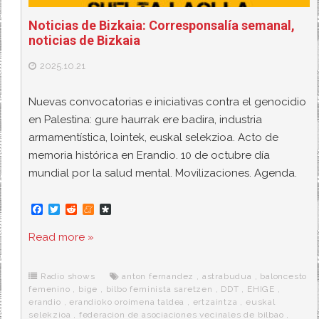
Noticias de Bizkaia: Corresponsalía semanal,
noticias de Bizkaia
2025.10.21
Nuevas convocatorias e iniciativas contra el genocidio
en Palestina: gure haurrak ere badira, industria
armamentística, lointek, euskal selekzioa. Acto de
memoria histórica en Erandio. 10 de octubre día
mundial por la salud mental. Movilizaciones. Agenda.
F
T
R
M
D
a
w
e
e
i
c
i
d
n
a
Read more »
e
t
d
e
s
b
t
i
a
p
o
e
t
m
o
o
r
e
r
Radio shows
anton fernandez
,
astrabudua
,
baloncesto
k
a
femenino
,
bige
,
bilbo feminista saretzen
,
DDT
,
EHIGE
,
erandio
,
erandioko oroimena taldea
,
ertzaintza
,
euskal
selekzioa
,
federacion de asociaciones vecinales de bilbao
,