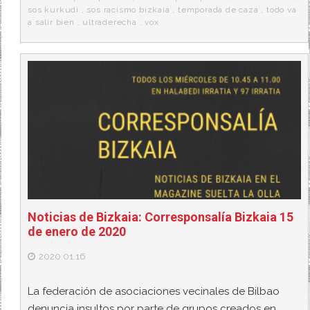
sos kurkudi
,
sos racismo bizkaia
,
temporada de caza
,
todo va
a salir bien
,
ultraderecha
,
vox
Noticias de Bizkaia: Corresponsalía Bizkaia 15
de enero de 2020
2020.01.16
La federación de asociaciones vecinales de Bilbao
denuncia insultos por parte de grupos creados en