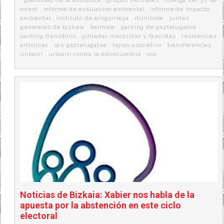
enero
,
informe de evaluacion ambiental
,
informe de impacto
ambiental
,
instituto de arrigorriaga
,
iturribide
,
juntas
generales de bizkaia
,
karmela
,
parking de gaztelugatxe
,
parking transitorio
,
pintadas machistas y fascistas
,
residencias
artisticas
,
sos gaztelugatxe
,
tejido asociativo
,
transferencias
,
uribarri
,
uribarri contra la delincuencia
,
vox
Noticias de Bizkaia: Xabier nos habla de la
apuesta por la abstención en este ciclo
electoral