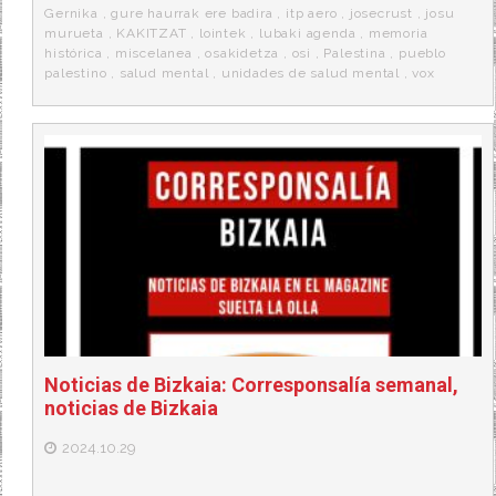
Gernika
,
gure haurrak ere badira
,
itp aero
,
josecrust
,
josu
murueta
,
KAKITZAT
,
lointek
,
lubaki agenda
,
memoria
histórica
,
miscelanea
,
osakidetza
,
osi
,
Palestina
,
pueblo
palestino
,
salud mental
,
unidades de salud mental
,
vox
Noticias de Bizkaia: Corresponsalía semanal,
noticias de Bizkaia
2024.10.29