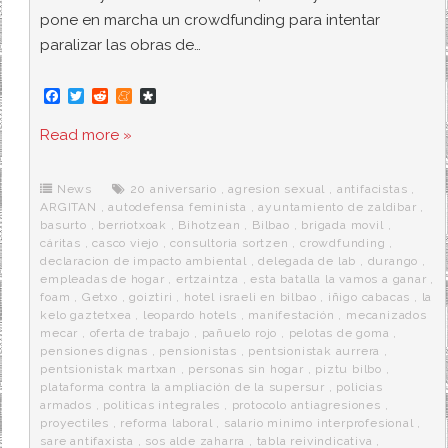
pone en marcha un crowdfunding para intentar
paralizar las obras de…
F
T
R
M
D
a
w
e
e
i
c
i
d
n
a
Read more »
e
t
d
e
s
b
t
i
a
p
o
e
t
m
o
o
r
e
r
News
20 aniversario
,
agresion sexual
,
antifacistas
,
k
a
ARGITAN
,
autodefensa feminista
,
ayuntamiento de zaldibar
,
basurto
,
berriotxoak
,
Bihotzean
,
Bilbao
,
brigada movil
,
cáritas
,
casco viejo
,
consultoria sortzen
,
crowdfunding
,
declaracion de impacto ambiental
,
delegada de lab
,
durango
,
empleadas de hogar
,
ertzaintza
,
esta batalla la vamos a ganar
,
foam
,
Getxo
,
goiztiri
,
hotel israeli en bilbao
,
iñigo cabacas
,
la
kelo gaztetxea
,
leopardo hotels
,
manifestación
,
mecanizados
mecar
,
oferta de trabajo
,
pañuelo rojo
,
pelotas de goma
,
pensiones dignas
,
pensionistas
,
pentsionistak aurrera
,
pentsionistak martxan
,
personas sin hogar
,
piztu bilbo
,
plataforma contra la ampliación de la supersur
,
policias
armados
,
politicas integrales
,
protocolo antiagresiones
,
proyectiles
,
reforma laboral
,
salario minimo interprofesional
,
sare antifaxista
,
sos alde zaharra
,
tabla reivindicativa
,