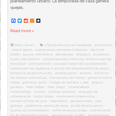
planeamiento urbano. La temporada de caza genera
quejas…
F
T
R
M
D
a
w
e
e
i
c
i
d
n
a
Read more »
e
t
d
e
s
b
t
i
a
p
o
e
t
m
o
o
r
e
r
Radio shows
1725 desahucios en barakaldo
,
act festival
k
a
,
amaia egaña
,
asociaciones vecinales historicas
,
barrio de
bitaño
,
basura informativa
,
berriotxoak
,
bilbobus
,
bizkaibus
,
bulos informativos
,
concentraciones contra las restricciones de
movilidad
,
confinamiento
,
consejo asesor del ayuntamiento
,
coordinador de vigilancia y control del departamento de salud
,
dictadura socialcomunista
,
ernesto gasco
,
esradio
,
extincion
de relacion contractual
,
frecuencias de trenes
,
gerencia metro
bilbao
,
gobierno vasco
,
huelga de hambre y sed
,
ignacio
garitano
,
iñaki bilbao
,
iñaki prego
,
infrafacebook
,
infrawhatsap
,
izurtza
,
jimenez losantos
,
lenguaje de
ultraderecha
,
metro bilbao
,
movimiento proamnistia
,
normativa foral de caza
,
osakidetza
,
parapoliciales
,
plan
general
,
plataforma vecinal de leioa
,
punto de encuentro
,
quema de contenedores
,
renfe cercanias bilbao
,
restricciones
en el transporte publico
,
salvese quien pueda
,
seudociencia
,