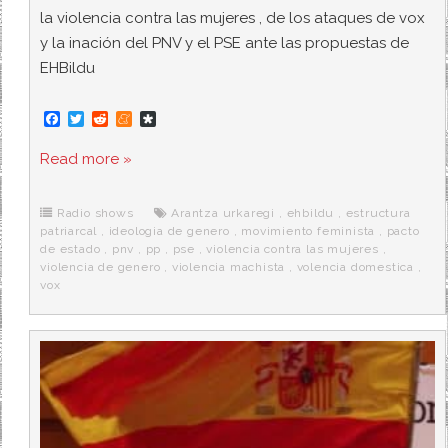
la violencia contra las mujeres , de los ataques de vox
y la inación del PNV y el PSE ante las propuestas de
EHBildu
F
T
R
M
D
a
w
e
e
i
c
i
d
n
a
Read more »
e
t
d
e
s
b
t
i
a
p
o
e
t
m
o
o
r
e
r
Radio shows
Arantza urkaregi
,
ehbildu
,
estructura
k
a
patriarcal
,
ideologia de genero
,
movimiento feminista
,
pacto
de estado
,
pnv
,
pp
,
pse
,
violencia contra las mujeres
,
violencia de genero
,
violencia machista
,
volencia domestica
,
vox