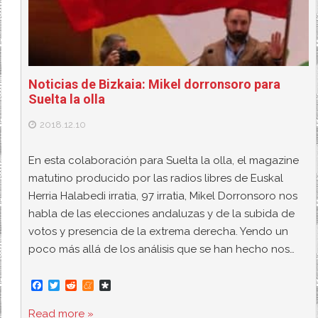
Noticias de Bizkaia: Mikel dorronsoro para
Suelta la olla
2018.12.10
En esta colaboración para Suelta la olla, el magazine
matutino producido por las radios libres de Euskal
Herria Halabedi irratia, 97 irratia, Mikel Dorronsoro nos
habla de las elecciones andaluzas y de la subida de
votos y presencia de la extrema derecha. Yendo un
poco más allá de los análisis que se han hecho nos…
F
T
R
M
D
a
w
e
e
i
c
i
d
n
a
Read more »