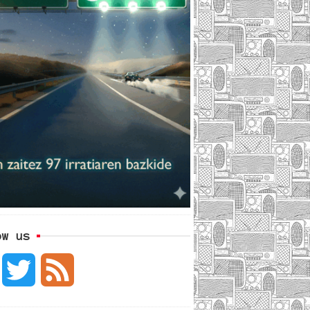
ow us
F
T
F
a
w
e