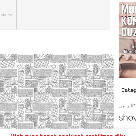
ucto de
Cate
I
Events
sho