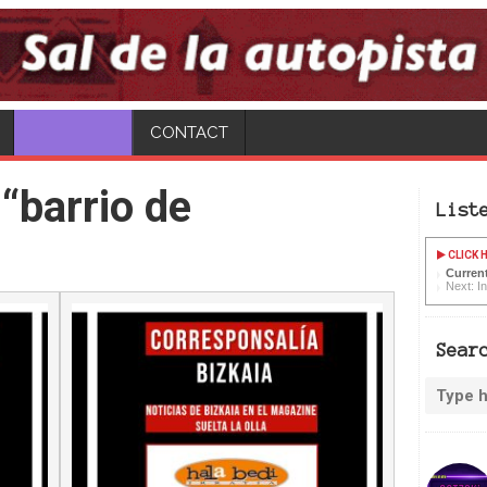
CONTACT
“barrio de
List
CLICK H
Current
Next: In
Sear