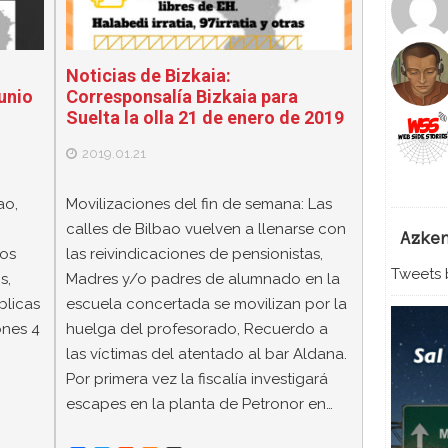
Noticias de Bizkaia:
unio
Corresponsalía Bizkaia para
Suelta la olla 21 de enero de 2019
2019.01.21
ao,
Movilizaciones del fin de semana: Las
calles de Bilbao vuelven a llenarse con
Azke
los
las reivindicaciones de pensionistas,
Tweets b
s,
Madres y/o padres de alumnado en la
blicas
escuela concertada se movilizan por la
ones 4
huelga del profesorado, Recuerdo a
las víctimas del atentado al bar Aldana.
Por primera vez la fiscalía investigará
escapes en la planta de Petronor en…