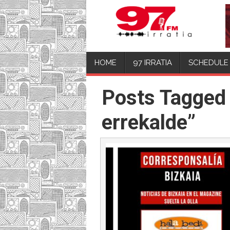
HOME
97 IRRATIA
SCHEDULE
Posts Tagged 
errekalde”