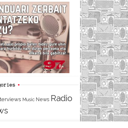
c
i
e
e
t
d
b
t
o
e
o
r
k
gories
Radio
nterviews
News
Music
ws