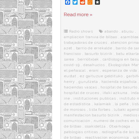
F
T
R
M
D
a
w
e
e
i
c
i
d
n
a
Read more »
e
t
d
e
s
b
t
i
a
p
o
e
t
m
o
o
r
e
r
Radio shows
abando
,
abusu
,
k
a
ampliacion tranvia de bilbao
,
asamblea
trabajadoras de cruces
,
atencion prima
azet
,
barrio de errekalde
,
barrio de sa
francisco
,
basurto bizirik
,
batu elkarl
sarea
,
berriotxoak
,
cardiologia en basu
covid-19
,
desahucios
,
Ekologistak Mar
el peñascal
,
erani
,
esperanza de vida
eustat
,
ez gaituzue geldituko
,
garbiñ
henry
,
gurutzeta
,
hacienda española
haciendas vascas
,
hospital de basurto
hospital de cruces
,
iñaki azkuna
,
ind
ine
,
instituciones publicas
,
instituto 
de estadistica
,
kalamiak
,
la peña
,
lis
de morosos
,
lista forbes
,
lubaki agen
manifestacion basurto bizirik
,
medios 
comunicación
,
numero de coches en ba
de bilbao
,
osakidetza
,
Otxarkoaga
,
patologias criticas
,
radiografia de los b
de bilbao
,
reactivacion economica
,
sab