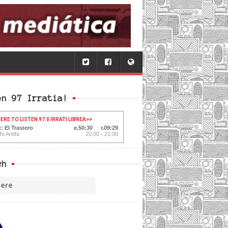
en 97 Irratia!
ERE TO LISTEN 97.0 IRRATI LIBREA
>>
: El Trastero
50:30
09:29
fo Antifa
20:00 - 21:00
ch