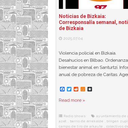
Noticias de Bizkaia:
Corresponsalía semanal, noti
de Bizkaia
2025.07.04
Violencia policial en Bizkaia.
Desahucios en Bilbao. Ordenanza
bienestar animal en Santurtzi. Inf
anual de pobreza de Caritas. Age
F
T
R
M
D
a
w
e
e
i
c
i
d
n
a
Read more »
e
t
d
e
s
b
t
i
a
p
o
e
t
m
o
o
r
e
r
Radio shows
ayuntamiento de 
k
a
azet
,
barrio de errekalde
,
bingen zupi
campo de tiro de arkaute
,
colectivos d