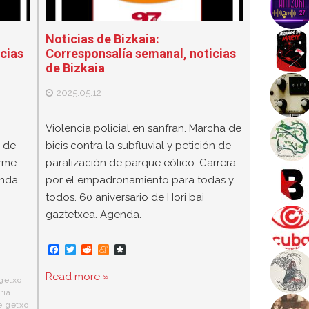
Noticias de Bizkaia:
cias
Corresponsalía semanal, noticias
de Bizkaia
2025.05.12
Violencia policial en sanfran. Marcha de
 de
bicis contra la subfluvial y petición de
orme
paralización de parque eólico. Carrera
nda.
por el empadronamiento para todas y
todos. 60 aniversario de Hori bai
gaztetxea. Agenda.
F
T
R
M
D
a
w
e
e
i
c
i
d
n
a
Read more »
getxo
,
e
t
d
e
s
b
t
i
a
p
ria
,
o
e
t
m
o
e getxo