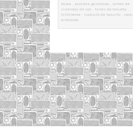
etxea
,
sastraka gaztetxea
,
sorteo de
viviendas de vpo
,
torres de bolueta
,
txirbilenea
,
viaducto de basurto
,
viad
errekalde