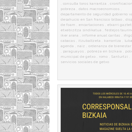
,
consulta toros karrantza
,
cronificacio
pobreza
,
datos macroecnomicos
,
departamento de seguridad gobierno v
desahucio en San francisco bilbao
,
dis
de foam
,
encartaciones
,
etxarri gazte
etxebizitza sindikatua
,
festejos taurin
iker arana
,
informe anual caritas
,
iñig
cabacas
,
itzubaltzeta
,
karrantza
,
lub
agenda
,
naiz
,
ordenanza de bienestar
,
paraguayos
,
pobreza en bizkaia
,
poli
municipal de getxo
,
romo
,
Santurtzi
,
servicios sociales de getxo