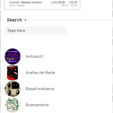
Current: Madeja sonikoa
01:28:58
31:01
Next: Sadhill
08:00 - 09:00
Search
Antzoki27
Arañas de Marte
Basati Irratsaioa
Buenamente