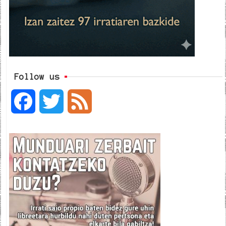
Follow us
F
T
F
a
w
e
c
i
e
e
t
d
b
t
o
e