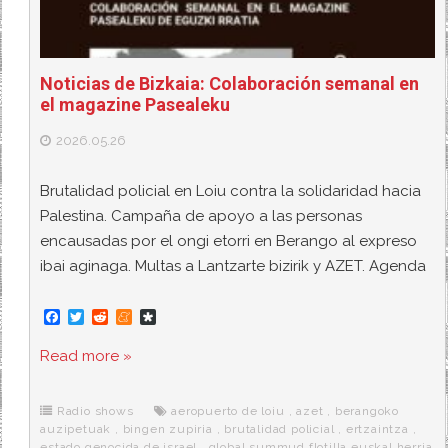
Noticias de Bizkaia: Colaboración semanal en
el magazine Pasealeku
2026.05.26
Brutalidad policial en Loiu contra la solidaridad hacia
Palestina. Campaña de apoyo a las personas
encausadas por el ongi etorri en Berango al expreso
ibai aginaga. Multas a Lantzarte bizirik y AZET. Agenda
F
T
R
M
D
a
w
e
e
i
c
i
d
n
a
Read more »
e
t
d
e
s
b
t
i
a
p
o
e
t
m
o
o
r
e
r
Radio shows
aeropuerto de loiu
,
azet
,
berangoko
k
a
auzipetuak
,
bingen zupiria
,
brutalidad policial
,
ertzaintza
,
estado genocida de israel
,
global summud flotilla euskal herria