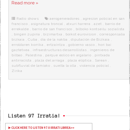
c
i
d
n
a
Read more »
e
t
d
e
s
b
t
i
a
p
o
e
t
m
o
o
r
e
r
Radio shows
aerogeneradores
,
agresion policial en san
k
a
francisco
,
asignatura troncal
,
atxuri harrera
,
azet
,
barrio de
errekalde
,
barrio de san francisco
,
bilboko kontseilu sozialista
,
bingen zupiria
,
bizimartxa
,
boikot eurovision
,
corresponsalia
bizkaia
,
Cuba
,
dia de la nakba
,
diputación de Bizkaia
,
erroldaren korrika
,
ertzaintza
,
gobierno vasco
,
hori bai
gaztetxea
,
infraestructuras desarrollistas
,
ingenieros de
bilbao
,
Palestina
,
parque eolico en argalario
,
pintxada
antirracista
,
plaza del arriaga
,
plaza eliptica
,
Sarean
,
subfluvial de lamiako
,
suelta la olla
,
violencia policial
,
Zirika
Listen 97 Irratia!
CLICK HERE TO LISTEN 97.0 IRRATI LIBREA
>>