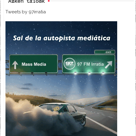
Azken txioak
Tweets by 97irratia