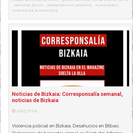
,
lantzarte bizirik
,
solidaridad con palestina
,
suminstrans
,
violencia de la ertzaintza
Noticias de Bizkaia: Corresponsalía semanal,
noticias de Bizkaia
2025.07.04
Violencia policial en Bizkaia. Desahucios en Bilbao.