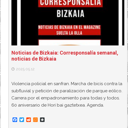
Noticias de Bizkaia: Corresponsalía semanal,
noticias de Bizkaia
2025.05.12
Violencia policial en sanfran. Marcha de bicis contra la
subfluvial y petición de paralización de parque eólico.
Carrera por el empadronamiento para todas y todos.
60 aniversario de Hori bai gaztetxea. Agenda.
F
T
R
M
D
a
w
e
e
i