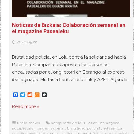
Noticias de Bizkaia: Colaboración semanal en
el magazine Pasealeku
2026.05.26
Brutalidad policial en Loiu contra la solidaridad hacia
Palestina. Campaña de apoyo a las personas
encausadas por el ongi etorri en Berango al expreso
ibai aginaga. Multas a Lantzarte bizirik y AZET. Agenda
F
T
R
M
D
a
w
e
e
i
c
i
d
n
a
Read more »
e
t
d
e
s
b
t
i
a
p
o
e
t
m
o
o
r
e
r
Radio shows
aeropuerto de loiu
,
azet
,
berangoko
k
a
auzipetuak
,
bingen zupiria
,
brutalidad policial
,
ertzaintza
,
estado genocida de israel
,
global summud flotilla euskal herria