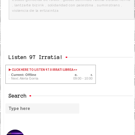
,
lantzarte bizirik
,
solidaridad con palestina
,
suminstrans
,
violencia de la ertzaintza
Listen 97 Irratia!
CLICK HERE TO LISTEN 97.0 IRRATI LIBREA
>>
Current: Offline
Next: Alerta Gorria
09:00 - 10:00
Search