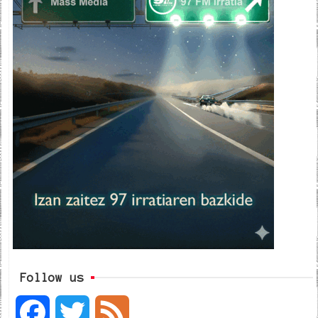
Follow us
F
T
F