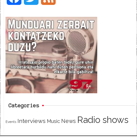
a
w
e
c
i
e
e
t
d
b
t
o
e
o
r
k
Categories
Radio shows
Interviews
News
Music
Events