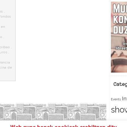
os
,
fondos
 en
ao
,
bilbao
,
uros
,
rancia
cina de
Cate
I
Events
sho