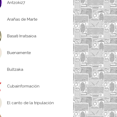
Antzoki27
Arañas de Marte
Basati Irratsaioa
Buenamente
Bultzaka
Cubainformación
El canto de la tripulación