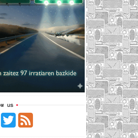
ow us
F
T
F
a
w
e