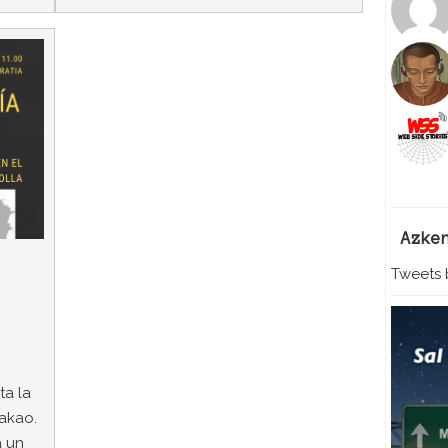
Azke
Tweets b
ta la
dakao.
 un