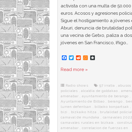
activista con una multa de 50.000
euros. Acosos y agresiones policia
Sigue el hostigamiento a jóvenes
Atxuri, denuncia de brutalidad pol
una vecina de Getxo, paliza a dos
jóvenes en San Francisco, Iñigo…
F
T
R
M
D
a
w
e
e
i
c
i
d
n
a
Read more »
e
t
d
e
s
b
t
i
a
p
o
e
t
m
o
o
r
e
r
Radio shows
97 irratia
,
abusos
k
a
policiales
,
alcaldia de galdakao
,
amen
amenabar
,
ayuntamiento de berango
,
Ayuntamiento de Bilbao
,
berango
,
be
lurren defentsan
,
bilboko konpartsak
bizi
,
bizkaiko hitza
,
brutalidad policia
carnaval de mundaka
,
carnavales 202
carnavales rurales en bizkaia
,
constru
amenabar
,
correlacion de fuerzas en