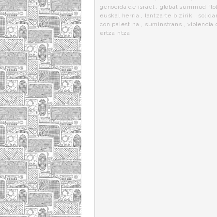
genocida de israel
,
global summud flot
euskal herria
,
lantzarte bizirik
,
solida
con palestina
,
suminstrans
,
violencia 
ertzaintza