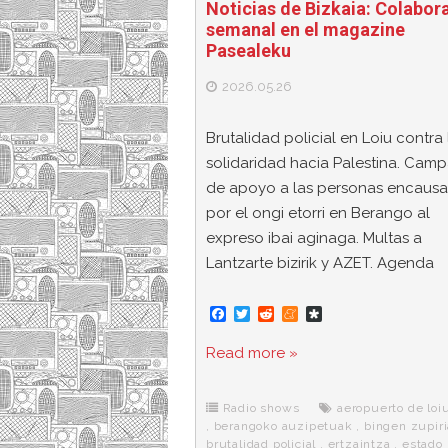
Noticias de Bizkaia: Colabor
semanal en el magazine
Pasealeku
2026.05.26
Brutalidad policial en Loiu contra 
solidaridad hacia Palestina. Cam
de apoyo a las personas encaus
por el ongi etorri en Berango al
expreso ibai aginaga. Multas a
Lantzarte bizirik y AZET. Agenda
F
T
R
M
D
a
w
e
e
i
c
i
d
n
a
Read more »
e
t
d
e
s
b
t
i
a
p
o
e
t
m
o
o
r
e
r
Radio shows
aeropuerto de loi
k
a
,
berangoko auzipetuak
,
bingen zupiri
brutalidad policial
,
ertzaintza
,
estado