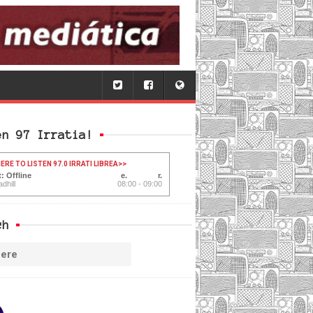
en 97 Irratia!
ERE TO LISTEN 97.0 IRRATI LIBREA
>>
: Offline
dhill
08:00 - 09:00
ch