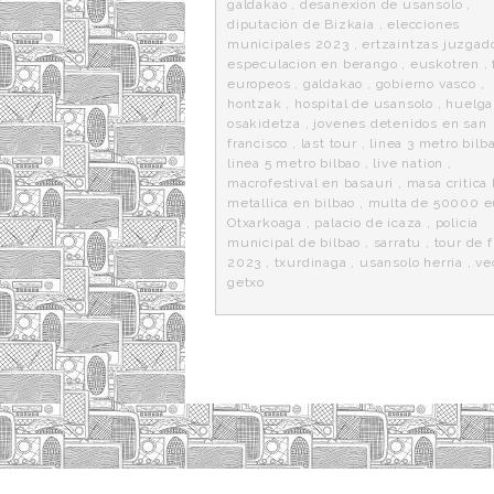
galdakao
,
desanexion de usansolo
,
diputación de Bizkaia
,
elecciones
municipales 2023
,
ertzaintzas juzgad
especulacion en berango
,
euskotren
,
europeos
,
galdakao
,
gobierno vasco
,
hontzak
,
hospital de usansolo
,
huelga
osakidetza
,
jovenes detenidos en san
francisco
,
last tour
,
linea 3 metro bilb
linea 5 metro bilbao
,
live nation
,
macrofestival en basauri
,
masa critica 
metallica en bilbao
,
multa de 50000 e
Otxarkoaga
,
palacio de icaza
,
policia
municipal de bilbao
,
sarratu
,
tour de f
2023
,
txurdinaga
,
usansolo herria
,
ve
getxo