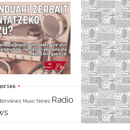
c
i
e
e
t
d
b
t
o
e
o
r
k
gories
Radio
nterviews
News
Music
ws