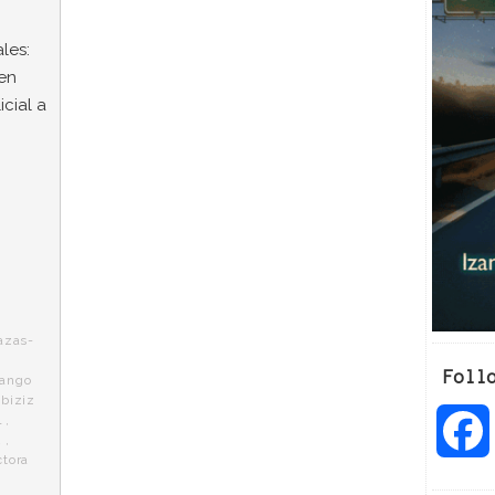
les:
 en
icial a
azas-
Foll
rango
,
biziz
l
,
2
,
ctora