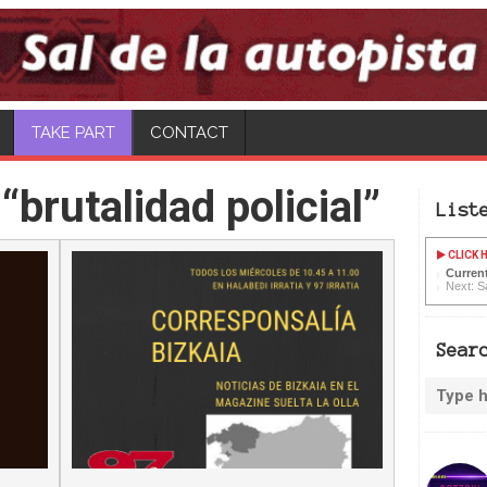
CONTACT
brutalidad policial”
List
CLICK H
Current
Next: Sa
Sear