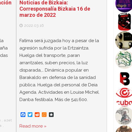
ación
Noticias de Bizkaia:
Corresponsalía Bizkaia 16 de
marzo de 2022
2022.03.16
la
Fatima será juzgada hoy a pesar de la
paña
agresión sufrida por la Ertzaintza.
adas
Huelga del transporte, paran
arrantzales, suben precios, la luz
disparada,… Dinámica popular en
Barakaldo en defensa de la sanidad
pública. Huelga del personal de Deia
Agenda. Actividades en Louise Michel.
Danba festibala. Más de 541.600.
F
T
R
M
D
a
w
e
e
i
u
,
azet
c
i
d
n
a
a
,
Read more »
e
t
d
e
s