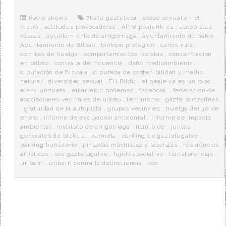
b
t
i
a
p
o
e
t
m
o
o
r
e
r
Radio shows
7katu gaztetxea
,
acoso sexual en el
k
a
metro
,
actitudes provocadoras
,
AP-8 peajerik ez
,
autopistas
vascas
,
ayuntamiento de arrigorriaga
,
ayuntamiento de bakio
,
Ayuntamiento de Bilbao
,
biotopo protegido
,
carlos ruiz
,
comites de huelga
,
comportamientos racistas
,
concentracion
en bilbao
,
contra la delincuencia
,
daño medioambiental
,
diputación de Bizkaia
,
diputada de sostenibilidad y medio
natural
,
diversidad sexual
,
EH Bildu
,
el peaje ya es un robo
,
elena unzueta
,
elkarrekin podemos
,
facebook
,
federacion de
asociaciones vecinales de bilbao
,
feminismo
,
gazte sortzaileak
,
gratuidad de la autopista
,
grupos vecinales
,
huelga del 30 de
enero
,
informe de evaluacion ambiental
,
informe de impacto
ambiental
,
instituto de arrigorriaga
,
iturribide
,
juntas
generales de bizkaia
,
karmela
,
parking de gaztelugatxe
,
parking transitorio
,
pintadas machistas y fascistas
,
residencias
artisticas
,
sos gaztelugatxe
,
tejido asociativo
,
transferencias
,
uribarri
,
uribarri contra la delincuencia
,
vox