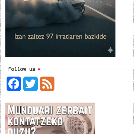
Follow us
F
T
F
a
w
e
c
i
e
e
t
d