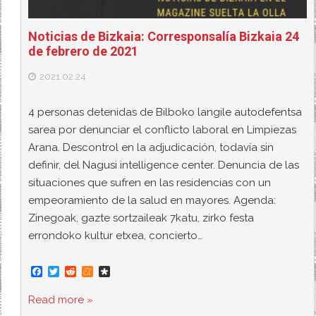
Noticias de Bizkaia: Corresponsalía Bizkaia 24
de febrero de 2021
2021.02.24
4 personas detenidas de Bilboko langile autodefentsa
sarea por denunciar el conflicto laboral en Limpiezas
Arana. Descontrol en la adjudicación, todavía sin
definir, del Nagusi intelligence center. Denuncia de las
situaciones que sufren en las residencias con un
empeoramiento de la salud en mayores. Agenda:
Zinegoak, gazte sortzaileak 7katu, zirko festa
errondoko kultur etxea, concierto…
F
T
R
M
D
a
w
e
e
i
c
i
d
n
a
Read more »
e
t
d
e
s