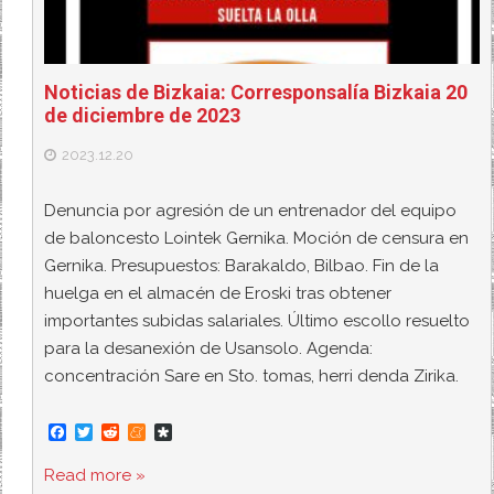
Noticias de Bizkaia: Corresponsalía Bizkaia 20
de diciembre de 2023
2023.12.20
Denuncia por agresión de un entrenador del equipo
de baloncesto Lointek Gernika. Moción de censura en
Gernika. Presupuestos: Barakaldo, Bilbao. Fin de la
huelga en el almacén de Eroski tras obtener
importantes subidas salariales. Último escollo resuelto
para la desanexión de Usansolo. Agenda:
concentración Sare en Sto. tomas, herri denda Zirika.
F
T
R
M
D
a
w
e
e
i
c
i
d
n
a
Read more »
e
t
d
e
s