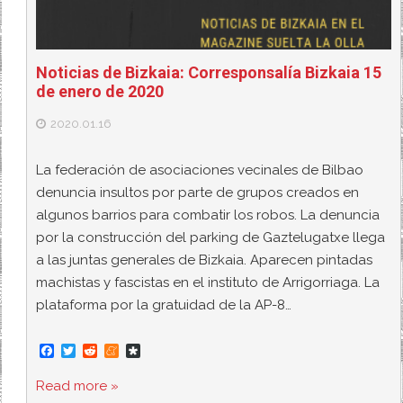
Noticias de Bizkaia: Corresponsalía Bizkaia 15
de enero de 2020
2020.01.16
La federación de asociaciones vecinales de Bilbao
denuncia insultos por parte de grupos creados en
algunos barrios para combatir los robos. La denuncia
por la construcción del parking de Gaztelugatxe llega
a las juntas generales de Bizkaia. Aparecen pintadas
machistas y fascistas en el instituto de Arrigorriaga. La
plataforma por la gratuidad de la AP-8…
F
T
R
M
D
a
w
e
e
i
c
i
d
n
a
Read more »
e
t
d
e
s