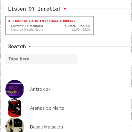
Listen 97 Irratia!
CLICK HERE TO LISTEN 97.0 IRRATI LIBREA
>>
Current: La memoria
32:26
27:33
Next: La Mirada Negra
11:00 - 13:00
Search
Antzoki27
Arañas de Marte
Basati Irratsaioa