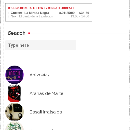
CLICK HERE TO LISTEN 97.0 IRRATI LIBREA
>>
Current: La Mirada Negra
01:25:00
34:59
Next: El canto de la tripulación
13:00 - 14:00
Search
Antzoki27
Arañas de Marte
Basati Irratsaioa