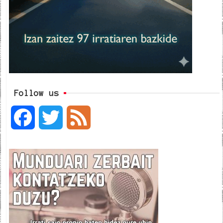
Follow us
F
T
F
a
w
e
c
i
e
e
t
d
b
t