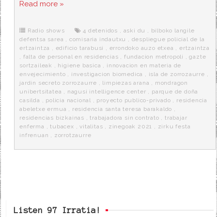
c
i
d
n
a
Read more »
e
t
d
e
s
b
t
i
a
p
o
e
t
m
o
o
r
e
r
Radio shows
4 detenidos
,
aski du
,
bilboko langile
k
a
defentsa sarea
,
comisaria indautxu
,
despliegue policial de la
ertzaintza
,
edificio tarabusi
,
errondoko auzo etxea
,
ertzaintza
,
falta de personal en residencias
,
fundacion metropoli
,
gazte
sortzaileak
,
higiene basica
,
innovacion en materia de
envejecimiento
,
investigacion biomedica
,
isla de zorrozaurre
,
jardin secreto zorrozaurre
,
limpiezas arana
,
mondragon
unibertsitatea
,
nagusi intelligence center
,
parque de doña
casilda
,
policia nacional
,
proyecto publico-privado
,
residencia
abeletxe ermua
,
residencia santa teresa barakaldo
,
residencias bizkainas
,
trabajadora sin contrato
,
trabajar
enferma
,
tubacex
,
vitalitas
,
zinegoak 2021
,
zirku festa
infrenuan
,
zorrotzaurre
Listen 97 Irratia!