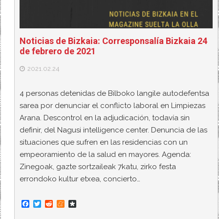
Noticias de Bizkaia: Corresponsalía Bizkaia 24
de febrero de 2021
2021.02.24
4 personas detenidas de Bilboko langile autodefentsa
sarea por denunciar el conflicto laboral en Limpiezas
Arana. Descontrol en la adjudicación, todavía sin
definir, del Nagusi intelligence center. Denuncia de las
situaciones que sufren en las residencias con un
empeoramiento de la salud en mayores. Agenda:
Zinegoak, gazte sortzaileak 7katu, zirko festa
errondoko kultur etxea, concierto…
F
T
R
M
D
a
w
e
e
i