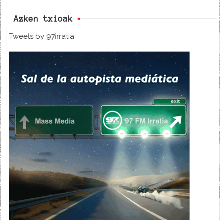
Azken txioak
Tweets by 97irratia