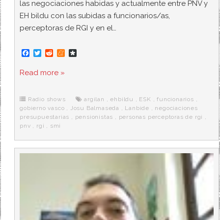
las negociaciones habidas y actualmente entre PNV y
EH bildu con las subidas a funcionarios/as,
perceptoras de RGI y en el…
F
T
R
M
D
a
w
e
e
i
c
i
d
n
a
Read more »
e
t
d
e
s
b
t
i
a
p
o
e
t
m
o
o
r
e
r
Radio shows
argilan
,
ehbildu
,
ESK
,
funcionarios
,
k
a
gobierno vasco
,
Josu Balmaseda
,
Lanbide
,
negociaciones
presupuestarias
,
pensionistas
,
personas perceptoras de rgi
,
pnv
,
rgi
,
smi