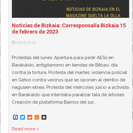
Noticias de Bizkaia: Corresponsalía Bizkaia 15
de febrero de 2023
2023.02.15
Protestas del lunes: Apertura para pedir AESs en
Barakaldo, antigitanismo en tiendas de Bilbao, día
contra la tortura. Protesta del martes: violencia policial
en Getxo contra vecinxs que se oponen al derribo de
nagusien etxea. Protesta del miércoles: juicio a activista
en Barakaldo que intentaba paralizar tala de árboles.
Creación de plataforma Barrios del sur…
F
T
R
M
D
a
w
e
e
i
c
i
d
n
a
Read more »
e
t
d
e
s