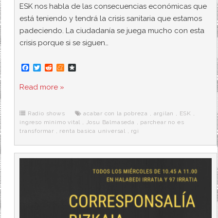
ESK nos habla de las consecuencias económicas que
está teniendo y tendrá la crisis sanitaria que estamos
padeciendo. La ciudadanía se juega mucho con esta
crisis porque si se siguen…
F
T
R
M
D
a
w
e
e
i
c
i
d
n
a
Read more »
e
t
d
e
s
b
t
i
a
p
o
e
t
m
o
o
r
e
r
Radio shows
acabar con la pobreza
,
argilan
,
ESK
,
k
a
ingreso minimo vital
,
Josu Balmaseda
,
parchear no es
transformar
,
renta basica universal
,
rgi