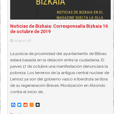
Noticias de Bizkaia: Corresponsalía Bizkaia 16
de octubre de 2019
2019.10.16
La policía de proximidad del ayuntamiento de Bilbao
estará basada en la delación entre la ciudadanía. El
jueves 17 de octubre una manifestación denunciará la
pobreza. Los terrenos de la antigua central nuclear de
Lemoiz ya son del gobierno vasco e Iberdrola se libra
de su regeneración Breves: Movilización en Atxondo
contra el inicio de…
F
T
R
M
D
a
w
e
e
i
c
i
d
n
a