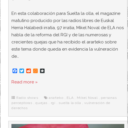
En esta colaboración para Suelta la olla, el magazine
matutino producido por las radios libres de Euskal
Herria Halabedi irratia, 97 irratia, Mikel Noval de ELA nos
habla de la reforma del RGI y de las numerosas y
crecientes quejas que ha recibido el ararteko sobre
este tema donde queda en evidencia la vulneración
de…
F
T
R
M
D
a
w
e
e
i
c
i
d
n
a
Read more »
e
t
d
e
s
b
t
i
a
p
o
e
t
m
o
o
r
e
r
Radio shows
ararteko
,
ELA
,
Mikel Noval
,
personas
k
a
perceptoras
,
quejas
,
rgi
,
suelta la olla
,
vulneración de
derechos