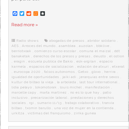
F
T
R
M
D
a
w
e
e
i
c
i
d
n
a
Read more »
e
t
d
e
s
b
t
i
a
p
o
e
t
m
o
o
r
e
r
Radio shows
abogadas de presos
,
abridor solidario
,
k
a
AES
,
Arroces del mundo
,
asamblea
,
auzolan
,
bbklive
,
berriotxoak
,
comienzo curso escolar
,
comuna el maizal
,
ddt
banaketak
,
derechos de los presos y presas
,
deusto
,
el ostion
,
eragin
,
escuela publica de Bakio
,
esk-argilan
,
espacio
karmela
,
espacios de socializacion
,
estación de atxuri
,
etxerat
,
eurocopa 2020
,
falsos autonomos
,
Getxo
,
glovo
,
herrira
,
igualdad de oportunidades
,
jaiki adi
,
jerarquias entre sexos
,
kultur de bilbao la vieja
,
la arboleda
,
last tour international
,
lidia pelayo
,
lokomotorak
,
louis michel
,
manifestación
,
marcelle capy
,
marta martinez
,
no es lo que hay
,
patio
inclusivo
,
precarización laboral
,
prestaciones y derechos
sociales
,
rgi
,
sumario 11/13
,
trabajo colaborativo
,
tranvia
bilbao
,
txomin barullo
,
una voz de mujer en la contienda
,
urkitza
,
victimas del franquismo
,
zirika gunea