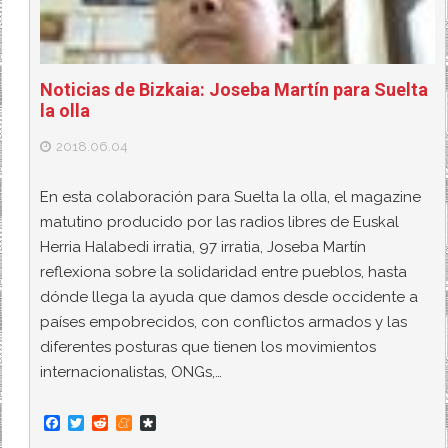
Noticias de Bizkaia: Joseba Martín para Suelta
la olla
2018.06.04
En esta colaboración para Suelta la olla, el magazine
matutino producido por las radios libres de Euskal
Herria Halabedi irratia, 97 irratia, Joseba Martín
reflexiona sobre la solidaridad entre pueblos, hasta
dónde llega la ayuda que damos desde occidente a
países empobrecidos, con conflictos armados y las
diferentes posturas que tienen los movimientos
internacionalistas, ONGs,…
F
T
R
M
D
a
w
e
e
i