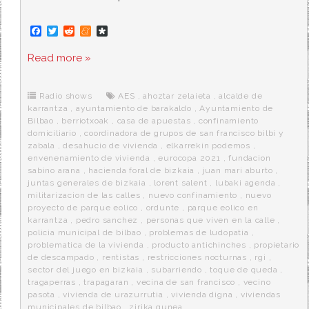
F
T
R
M
D
a
w
e
e
i
c
i
d
n
a
Read more »
e
t
d
e
s
b
t
i
a
p
o
e
t
m
o
o
r
e
r
Radio shows
AES
,
ahoztar zelaieta
,
alcalde de
k
a
karrantza
,
ayuntamiento de barakaldo
,
Ayuntamiento de
Bilbao
,
berriotxoak
,
casa de apuestas
,
confinamiento
domiciliario
,
coordinadora de grupos de san francisco bilbi y
zabala
,
desahucio de vivienda
,
elkarrekin podemos
,
envenenamiento de vivienda
,
eurocopa 2021
,
fundacion
sabino arana
,
hacienda foral de bizkaia
,
juan mari aburto
,
juntas generales de bizkaia
,
lorent salent
,
lubaki agenda
,
militarizacion de las calles
,
nuevo confinamiento
,
nuevo
proyecto de parque eolico
,
ordunte
,
parque eolico en
karrantza
,
pedro sanchez
,
personas que viven en la calle
,
policia municipal de bilbao
,
problemas de ludopatia
,
problematica de la vivienda
,
producto antichinches
,
propietario
de descampado
,
rentistas
,
restricciones nocturnas
,
rgi
,
sector del juego en bizkaia
,
subarriendo
,
toque de queda
,
tragaperras
,
trapagaran
,
vecina de san francisco
,
vecino
pasota
,
vivienda de urazurrutia
,
vivienda digna
,
viviendas
municipales de bilbao
,
zirika gunea