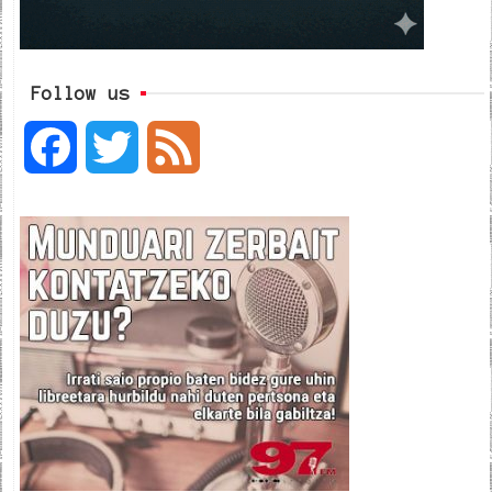
Follow us
F
T
F
a
w
e
c
i
e
e
t
d
b
t
o
e
o
r