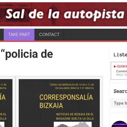
TAKE PART
CONTACT
“policia de
List
CLICK H
Current
Next: Sa
Sear