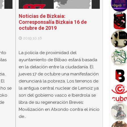
Noticias de Bizkaia:
Corresponsalía Bizkaia 16 de
octubre de 2019
2019.10.16
ento
La policía de proximidad del
stas
ayuntamiento de Bilbao estará basada
en la delación entre la ciudadanía. El
ia.
jueves 17 de octubre una manifestación
 El
denunciará la pobreza. Los terrenos de
cho se
la antigua central nuclear de Lemoiz ya
goko
son del gobierno vasco e Iberdrola se
 de
libra de su regeneración Breves:
Movilización en Atxondo contra el inicio
de…