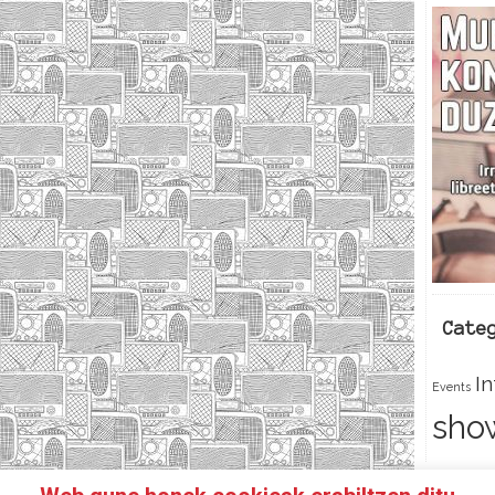
Cate
I
Events
sho