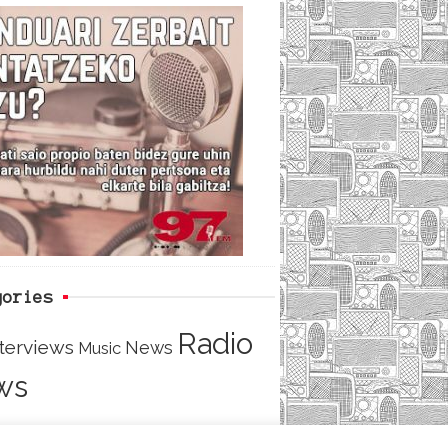
c
i
e
e
t
d
b
t
o
e
o
r
k
gories
Radio
nterviews
News
Music
ws