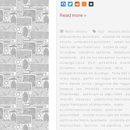
F
T
R
M
D
a
w
e
e
i
c
i
d
n
a
Read more »
e
t
d
e
s
b
t
i
a
p
o
e
t
m
o
o
r
e
r
Radio shows
092
,
abusos polic
k
a
actuaciones policiales
,
alcalde de bilb
aburto
,
amenazas policiales
,
apoel isr
barrio de san francisco
,
bilbao la vieja
minuesa
,
convenio sectorial
,
desahuci
barakaldo
,
dia de los derechos human
durango 2022
,
ELA
,
ertzaintza
,
even
privados
,
eztanda
,
fascismo
,
feria
autogestionaria en durango
,
feria del l
disco vasco
,
gente sin hogar en baraka
herri denda zirika
,
jahgoikoa eta regg
zaharra
,
lab
,
Miribilla
,
odio al extranj
Otxarkoaga
,
pacto por la seguridad
,
pa
records
,
payasos
,
plataforma berriotx
plaza hermanos etxebarrieta
,
pleno
ayuntamiento de bilbao
,
policia de
proximidad
,
policia municipal de bilba
politica de tierra quemada
,
protesta e
calzoncillos
,
racismo
,
ría plentzia
,
ser