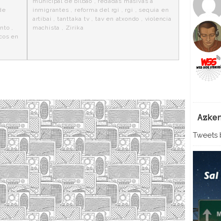
municipal de bilbao
,
redadas masivas a
de
inmigrantes
,
reforma del rgi
,
rgi
,
sequia en
artibai
,
tanttaka tv
,
tav en atxondo
,
violencia
ento
,
machista
,
Zirika
cos en
Azke
Tweets b