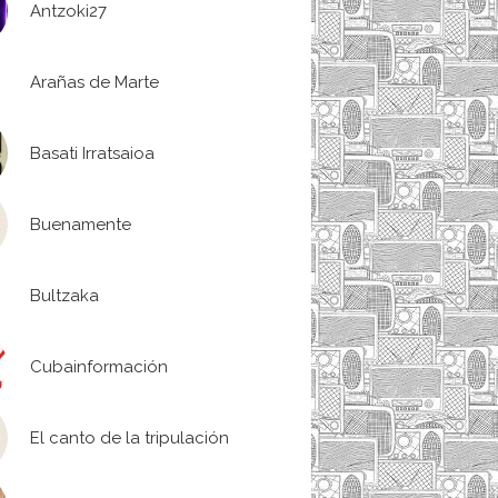
Antzoki27
Arañas de Marte
Basati Irratsaioa
Buenamente
Bultzaka
Cubainformación
El canto de la tripulación