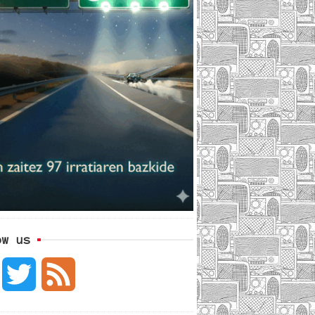
ow us
F
T
F
a
w
e