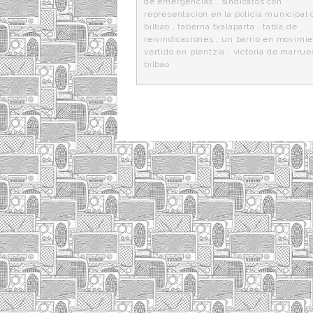
de emergencias
,
sindicatos con
representacion en la policia municipal 
bilbao
,
taberna txalaparta
,
tabla de
reivindicaciones
,
un barrio en movimi
vertido en plentzia
,
victoria de marrue
bilbao