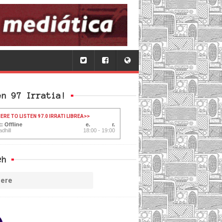
en 97 Irratia!
ERE TO LISTEN 97.0 IRRATI LIBREA
>>
: Offline
dhill
18:00 - 19:00
ch