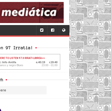
en 97 Irratia!
ERE TO LISTEN 97.0 IRRATI LIBREA
>>
: Info Antifa
40:20
19:39
lanco y negro Blues
23:00 - 01:00
ch