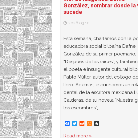
González, nombrar donde la 
sucede
2026.03.10
Esta semana, charlamos con la p
educadora social bilbaína Dafne
González de su primer poemario,
“Después de las raíces”, y tambié
el poeta e insurgente cultural bil
Pablo Müller, autor del epílogo de
libro. Además, escuchamos un rel
dental de la escritora mexicana L
Calderas, de su novela “Nuestra g
los escombros”,…
F
T
R
M
D
a
w
e
e
i
c
i
d
n
a
Read more »