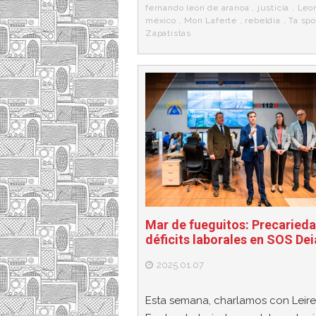
fernando leon de aranoa
,
justicia
,
Leo
méxico
,
Mon Laferte
,
rebeldía
,
Ta spo
Zapatistas
Mar de fueguitos: Precarieda
déficits laborales en SOS De
2025.01.07
Esta semana, charlamos con Leire