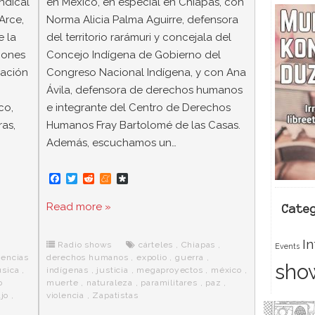
ndical
en México, en especial en Chiapas, con
Arce,
Norma Alicia Palma Aguirre, defensora
e la
del territorio rarámuri y concejala del
iones
Concejo Indígena de Gobierno del
nación
Congreso Nacional Indígena, y con Ana
Ávila, defensora de derechos humanos
co,
e integrante del Centro de Derechos
ras,
Humanos Fray Bartolomé de las Casas.
Además, escuchamos un…
F
T
R
M
D
a
w
e
e
i
c
i
d
n
a
Read more »
Cate
e
t
d
e
s
b
t
i
a
p
o
e
t
m
o
I
o
r
e
r
Radio shows
cárteles
,
Chiapas
,
Events
k
a
encias
derechos humanos
,
expolio
,
guerra
,
sho
sica
,
indígenas
,
justicia
,
megaproyectos
,
méxico
,
o
muerte
,
naturaleza
,
paramilitares
,
paz
,
ajo
,
violencia
,
Zapatistas