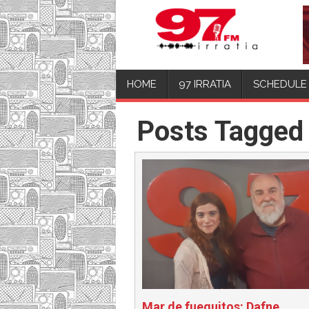
HOME
97 IRRATIA
SCHEDULE
Posts Tagged
Mar de fueguitos: Dafne