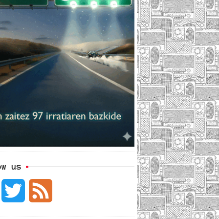
ow us
F
T
F
a
w
e