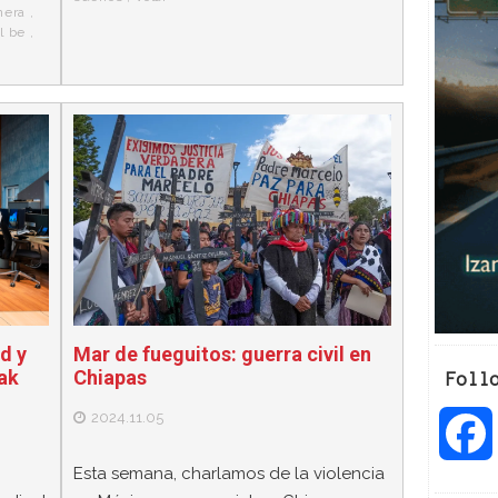
nera
,
l be
,
d y
Mar de fueguitos: guerra civil en
iak
Chiapas
Foll
2024.11.05
Esta semana, charlamos de la violencia