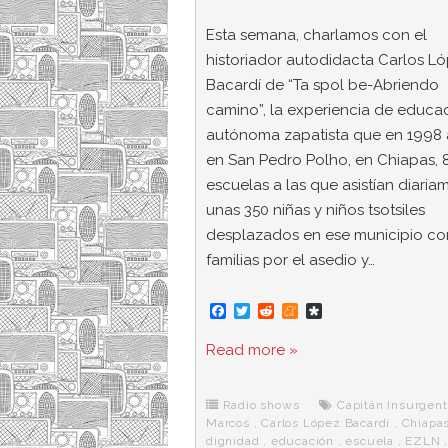
Esta semana, charlamos con el
historiador autodidacta Carlos L
Bacardí de “Ta spol be-Abriendo
camino”, la experiencia de educa
autónoma zapatista que en 1998 
en San Pedro Polho, en Chiapas, 
escuelas a las que asistían diaria
unas 350 niñas y niños tsotsiles
desplazados en ese municipio co
familias por el asedio y…
F
T
R
M
D
a
w
e
e
i
c
i
d
n
a
Read more »
e
t
d
e
s
b
t
i
a
p
o
e
t
m
o
o
r
e
r
Radio shows
Capitán Insurgen
k
a
Marcos
,
Carlos López Bacardí
,
Chiapa
dignidad
,
educación
,
escuela
,
EZLN