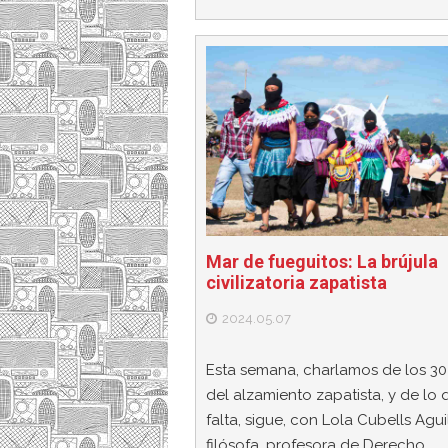
Mar de fueguitos: La brújula
civilizatoria zapatista
2024.05.07
Esta semana, charlamos de los 3
del alzamiento zapatista, y de lo 
falta, sigue, con Lola Cubells Aguil
filósofa, profesora de Derecho