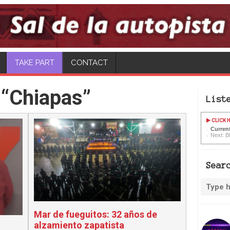
CONTACT
 “Chiapas”
List
CLICK H
Current
Next: B
Sear
Mar de fueguitos: 32 años de
alzamiento zapatista