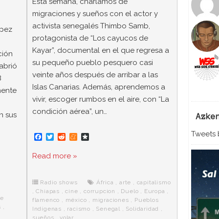
Esta semana, charlamos de
migraciones y sueños con el actor y
activista senegalés Thimbo Samb,
ópez
protagonista de “Los cayucos de
Kayar”, documental en el que regresa a
ción
su pequeño pueblo pesquero casi
abrió
veinte años después de arribar a las
8
Islas Canarias. Además, aprendemos a
mente
vivir, escoger rumbos en el aire, con “La
condición aérea”, un…
n sus
Azke
Tweets b
F
T
R
M
D
a
w
e
e
i
c
i
d
n
a
Read more »
e
t
d
e
s
b
t
i
a
p
o
e
t
m
o
o
r
e
r
Radio shows
África
,
arte
,
capitalismo
k
a
,
Chiapas
,
cine
,
corrupcion
,
Duelo
,
Europa
,
te
flamenco
,
méxico
,
migraciones
,
Pueblos
s
,
Indígenas
,
racismo
,
Senegal
,
Solidaridad
,
,
sueños
,
volar