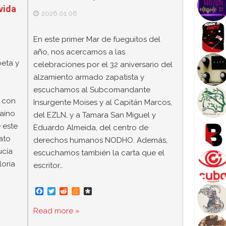
vida
2026.01.06
En este primer Mar de fueguitos del
año, nos acercamos a las
oeta y
celebraciones por el 32 aniversario del
alzamiento armado zapatista y
escuchamos al Subcomandante
n con
Insurgente Moises y al Capitán Marcos,
baíno
del EZLN, y a Tamara San Miguel y
 este
Eduardo Almeida, del centro de
ato
derechos humanos NODHO. Además,
ucía
escuchamos también la carta que el
loria
escritor…
F
T
R
M
D
a
w
e
e
i
c
i
d
n
a
Read more »
e
t
d
e
s
b
t
i
a
p