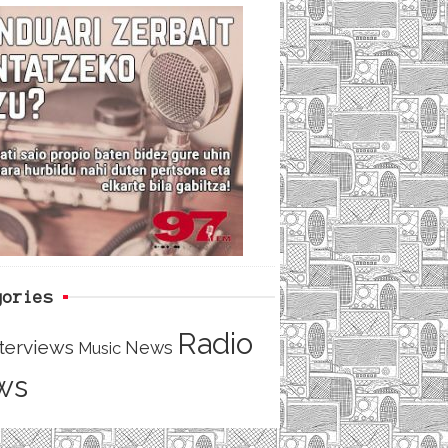
c
i
e
e
t
d
b
t
o
e
o
r
k
gories
Radio
nterviews
News
Music
ws