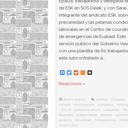
Epalza, trabajadora y delegada si
de ESK en SOS Deiak, y con Sarai 
integrante del sindicato ESK, sobr
precariedad y las pésimas condic
laborales en el Centro de coordi
de emergencias de Euskadi. Este
servicio público del Gobierno Vas
con una plantilla de 60 trabajado
está subcontratado a…
F
T
R
M
D
a
w
e
e
i
c
i
d
n
a
Read more »
e
t
d
e
s
b
t
i
a
p
o
e
t
m
o
o
r
e
r
Radio shows
alertas
,
Chiapas
,
k
a
común
,
conciliación
,
cuidados
,
emerg
,
EZLN
,
gobierno vasco
,
Lanalden
,
Mú
Napoles
,
precariedad
,
relatos
,
servici
público
,
sos deiak
,
trabajadoras
,
trab
Zapatistas