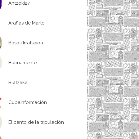
Antzoki27
Arañas de Marte
Basati Irratsaioa
Buenamente
Bultzaka
Cubainformación
El canto de la tripulación