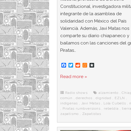
Constitucional, investigadora mili
integrante de la asamblea de
solidaridad con México del País
Valencià. Además, Javi Matas nos
comparte su diario chiapaneco y
bailamos con las canciones del 
Piratas…
F
T
R
M
D
a
w
e
e
i
c
i
d
n
a
Read more »
e
t
d
e
s
b
t
i
a
p
o
e
t
m
o
o
r
e
r
Radio shows
alzamiento
,
Chia
k
a
común
,
derechos
,
dignidad
,
EZLN
,
indígenas
,
Javi Matas
,
Lola Cubells
,
,
Piratas rumbversions
,
rebeldía
,
tierr
zapatismo
,
Zapatistas