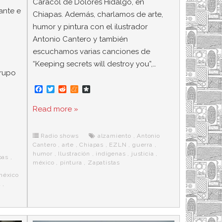
Caracol de Dolores Hidalgo, en
tante e
Chiapas. Además, charlamos de arte,
humor y pintura con el ilustrador
Antonio Cantero y también
escuchamos varias canciones de
“Keeping secrets will destroy you”,…
grupo
F
T
R
M
D
a
w
e
e
i
c
i
d
n
a
Read more »
e
t
d
e
s
b
t
i
a
p
o
e
t
m
o
o
r
e
r
Radio shows
alzamiento
,
Antonio
k
a
Cantero
,
arte
,
Chiapas
,
EZLN
,
guerra
,
humor
,
Ilustración
,
indígenas
,
justicia
,
pas
,
méxico
,
pintura
,
Zapatistas
méxico
a
,