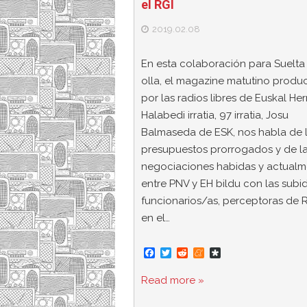
el RGI
2019.02.08
En esta colaboración para Suelta 
olla, el magazine matutino produ
por las radios libres de Euskal Her
Halabedi irratia, 97 irratia, Josu
Balmaseda de ESK, nos habla de 
presupuestos prorrogados y de l
negociaciones habidas y actualm
entre PNV y EH bildu con las subi
funcionarios/as, perceptoras de R
en el…
F
T
R
M
D
a
w
e
e
i
c
i
d
n
a
Read more »
e
t
d
e
s
b
t
i
a
p