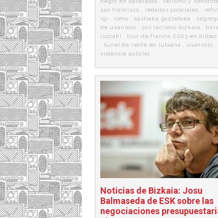
negro en barakaldo
,
racismo y xenofob
san francisco
,
redadas policiales
,
refo
rgi
,
romo
,
sastraka gaztetxea
,
segreg
de usansolo
,
sos racismo bizkaia
,
torr
isozaki
,
tour de francia 2023 en bilbao
,
tunel de renfe en lutxana
,
usansolo
,
violencia policial
Noticias de Bizkaia: Josu
Balmaseda de ESK sobre las
negociaciones presupuestari