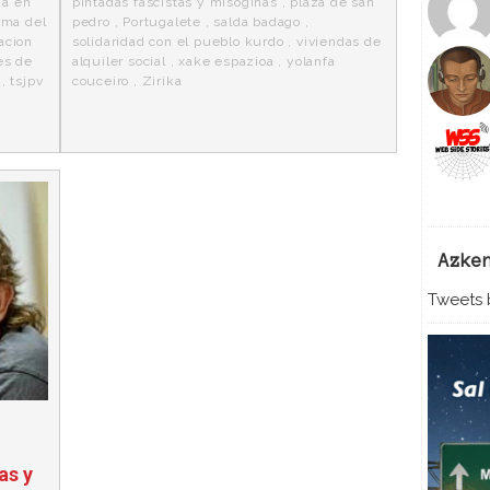
ia en
pintadas fascistas y misoginas
,
plaza de san
rma del
pedro
,
Portugalete
,
salda badago
,
acion
solidaridad con el pueblo kurdo
,
viviendas de
es de
alquiler social
,
xake espazioa
,
yolanfa
,
tsjpv
couceiro
,
Zirika
Azke
Tweets b
as y