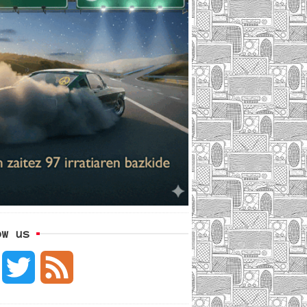
ow us
F
T
F
a
w
e