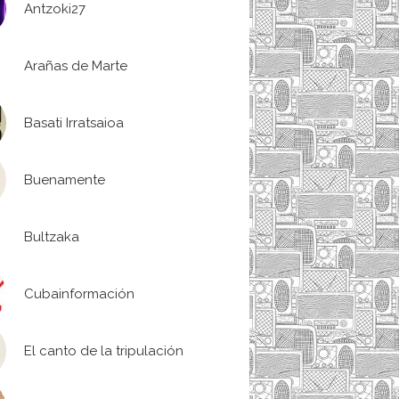
Antzoki27
Arañas de Marte
Basati Irratsaioa
Buenamente
Bultzaka
Cubainformación
El canto de la tripulación