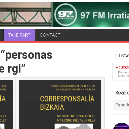
CONTACT
 “personas
List
 rgi”
CLICK H
Curren
Next: M
Sear