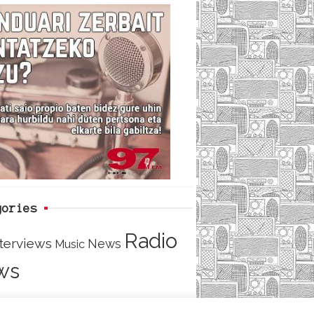
c
i
e
e
t
d
b
t
o
e
o
r
k
gories
Radio
nterviews
News
Music
ws