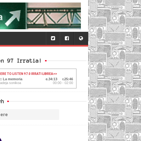
en 97 Irratia!
ERE TO LISTEN 97.0 IRRATI LIBREA
>>
t: La memoria
34:14
25:45
adeja sonikoa
00:00 - 02:00
ch