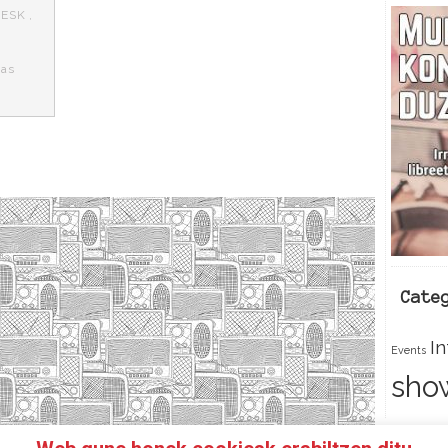
,
ESK
,
nas
Cate
I
Events
sho