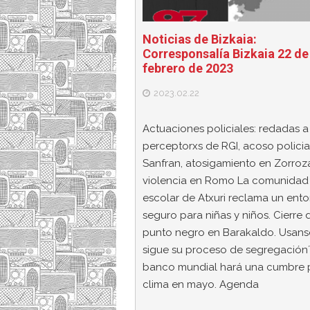
Noticias de Bizkaia:
Corresponsalía Bizkaia 22 de
febrero de 2023
2023.02.22
Actuaciones policiales: redadas a
perceptorxs de RGI, acoso policia
Sanfran, atosigamiento en Zorroza
violencia en Romo La comunidad
escolar de Atxuri reclama un ent
seguro para niñas y niños. Cierre 
punto negro en Barakaldo. Usans
sigue su proceso de segregación´
banco mundial hará una cumbre p
clima en mayo. Agenda