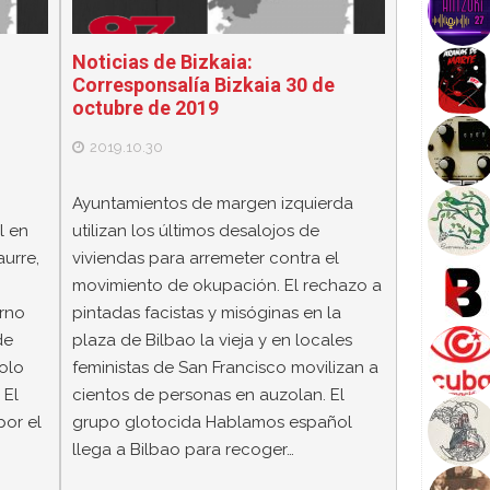
Noticias de Bizkaia:
Corresponsalía Bizkaia 30 de
octubre de 2019
2019.10.30
Ayuntamientos de margen izquierda
l en
utilizan los últimos desalojos de
urre,
viviendas para arremeter contra el
movimiento de okupación. El rechazo a
orno
pintadas facistas y misóginas en la
de
plaza de Bilbao la vieja y en locales
olo
feministas de San Francisco movilizan a
 El
cientos de personas en auzolan. El
or el
grupo glotocida Hablamos español
llega a Bilbao para recoger…