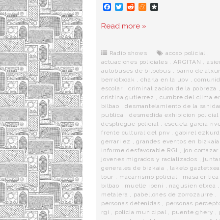
F
T
R
M
D
a
w
e
e
i
c
i
d
n
a
Read more »
e
t
d
e
s
b
t
i
a
p
o
e
t
m
o
o
r
e
r
Radio shows
acoso policial
,
k
a
actuaciones policiales
,
ARGITAN
,
asie
autobuses de bilbobus
,
barrio de atxur
berriotxoak
,
charla en la upv
,
comuni
escolar
,
criminalizacion de la pobreza
cristina gutierrez
,
cumbre del clima e
bilbao
,
desmantelamiento de la sanida
publica
,
desmedida exhibicion policial
despliegue policial
,
escuela garcia riv
frente cultural del pnv
,
gabirel ezkurd
gerrari ez
,
grandes eventos en bizkaia
informe desfavorable RGI
,
jon cortazar
jovenes migrados y racializados
,
junta
generales de bizkaia
,
lakelo gaztetxe
tour
,
macarrismo policial
,
masa critica
bilbao
,
muelle ibeni
,
nagusien etxea
metalera
,
pabellones de zorrozaurre
,
personas detenidas
,
personas percept
rgi
,
policia municipal
,
puente ghery
,