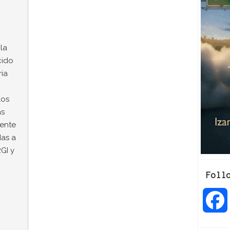
la
cido
ria
los
as
ente
das a
GI y
Foll