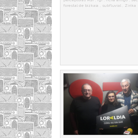
forestal de bizkaia
,
subfluvial
,
Zirika