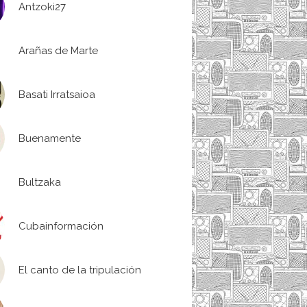
Antzoki27
Arañas de Marte
Basati Irratsaioa
Buenamente
Bultzaka
Cubainformación
El canto de la tripulación