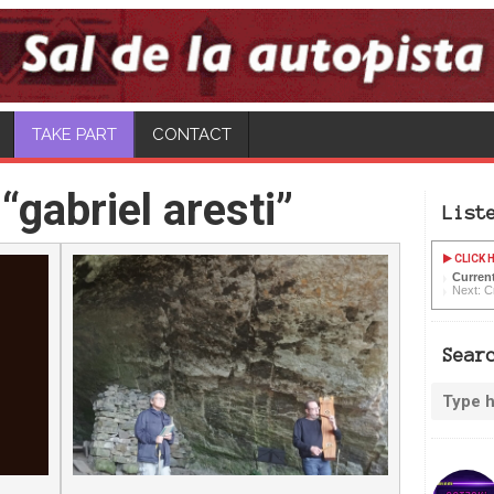
TAKE PART
CONTACT
gabriel aresti”
List
CLICK H
Current
Next: C
Sear