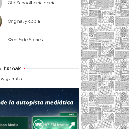
Old Schoolherria berria
Original y copia
Web Side Stories
n txioak
y 97irratia