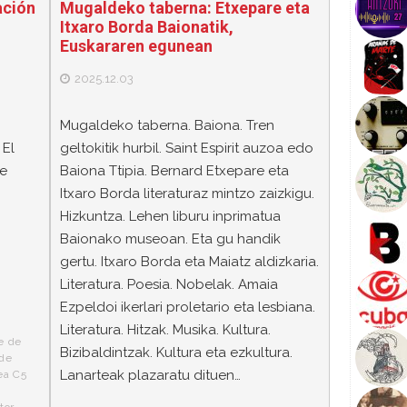
ación
Mugaldeko taberna: Etxepare eta
Itxaro Borda Baionatik,
Euskararen egunean
2025.12.03
Mugaldeko taberna. Baiona. Tren
 El
geltokitik hurbil. Saint Espirit auzoa edo
de
Baiona Ttipia. Bernard Etxepare eta
Itxaro Borda literaturaz mintzo zaizkigu.
Hizkuntza. Lehen liburu inprimatua
Baionako museoan. Eta gu handik
gertu. Itxaro Borda eta Maiatz aldizkaria.
Literatura. Poesia. Nobelak. Amaia
Ezpeldoi ikerlari proletario eta lesbiana.
Literatura. Hitzak. Musika. Kultura.
e de
Bizibaldintzak. Kultura eta ezkultura.
 de
Lanarteak plazaratu dituen…
ea C5
tor