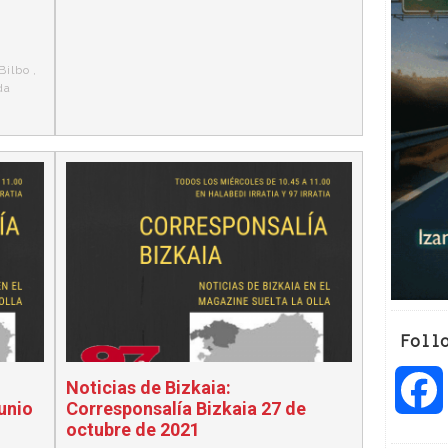
Bilbo
,
da
Foll
Noticias de Bizkaia:
unio
Corresponsalía Bizkaia 27 de
octubre de 2021