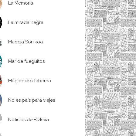
La Memoria
La mirada negra
Madeja Sonikoa
Mar de fueguitos
Mugaldeko taberna
No es país para viejes
Noticias de Bizkaia