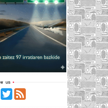
ow us
F
T
F
a
w
e