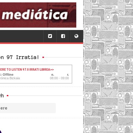
en 97 Irratia!
ERE TO LISTEN 97.0 IRRATI LIBREA
>>
: Offline
rónica Bizkaia
08:00 - 09:00
ch