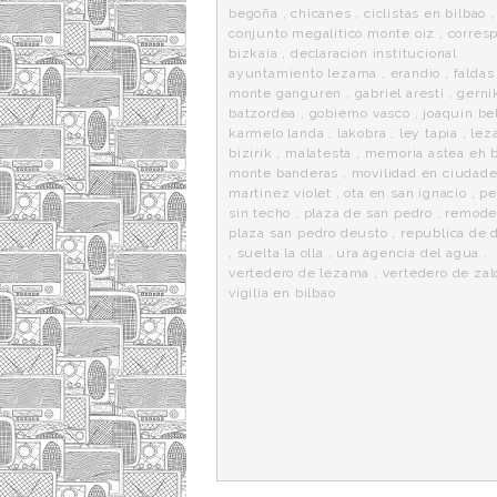
begoña
,
chicanes
,
ciclistas en bilbao
,
conjunto megalitico monte oiz
,
corresp
bizkaia
,
declaracion institucional
ayuntamiento lezama
,
erandio
,
faldas
monte ganguren
,
gabriel aresti
,
gerni
batzordea
,
gobierno vasco
,
joaquin be
karmelo landa
,
lakobra
,
ley tapia
,
lez
bizirik
,
malatesta
,
memoria astea eh b
monte banderas
,
movilidad en ciudad
martinez violet
,
ota en san ignacio
,
pe
sin techo
,
plaza de san pedro
,
remode
plaza san pedro deusto
,
republica de 
,
suelta la olla
,
ura agencia del agua
,
vertedero de lezama
,
vertedero de zal
vigilia en bilbao