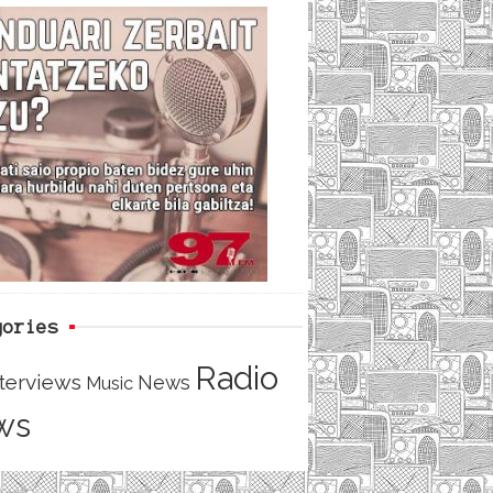
c
i
e
e
t
d
b
t
o
e
o
r
k
gories
Radio
nterviews
News
Music
ws