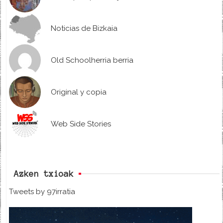
Noticias de Bizkaia
Old Schoolherria berria
Original y copia
Web Side Stories
Azken txioak
Tweets by 97irratia