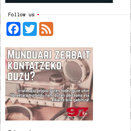
Follow us
F
T
F
a
w
e
c
i
e
e
t
d
b
t
o
e
o
r
k