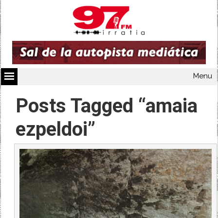
Menu
Posts Tagged “amaia
ezpeldoi”