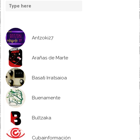
Antzoki27
Arañas de Marte
Basati Irratsaioa
Buenamente
Bultzaka
Cubainformación