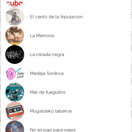
El canto de la tripulación
La Memoria
La mirada negra
Madeja Sonikoa
Mar de fueguitos
Mugaldeko taberna
No es país para viejes