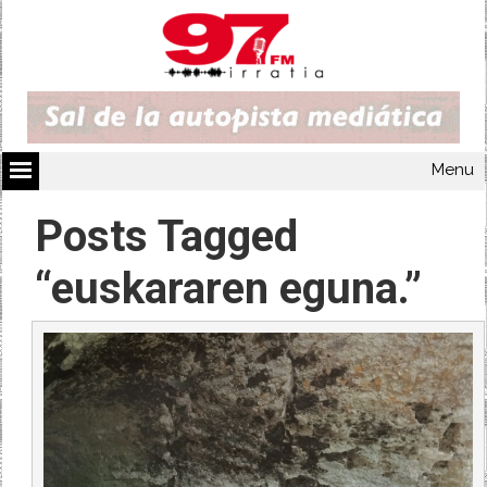
Menu
Posts Tagged
“euskararen eguna.”