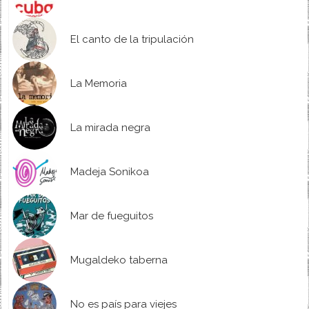
El canto de la tripulación
La Memoria
La mirada negra
Madeja Sonikoa
Mar de fueguitos
Mugaldeko taberna
No es país para viejes