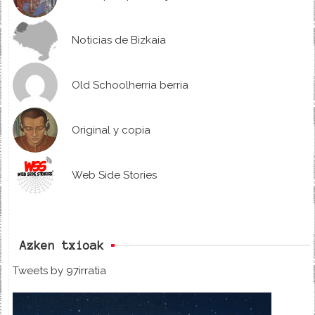
Noticias de Bizkaia
Old Schoolherria berria
Original y copia
Web Side Stories
Azken txioak
Tweets by 97irratia