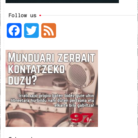
Follow us
F
T
F
a
w
e
c
i
e
e
t
d
b
t
o
e
o
r
k