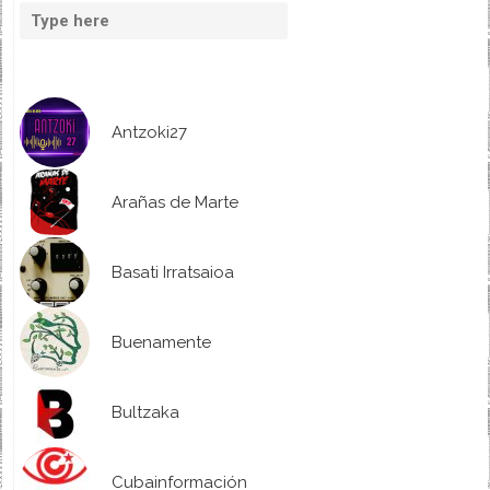
Antzoki27
Arañas de Marte
Basati Irratsaioa
Buenamente
Bultzaka
Cubainformación