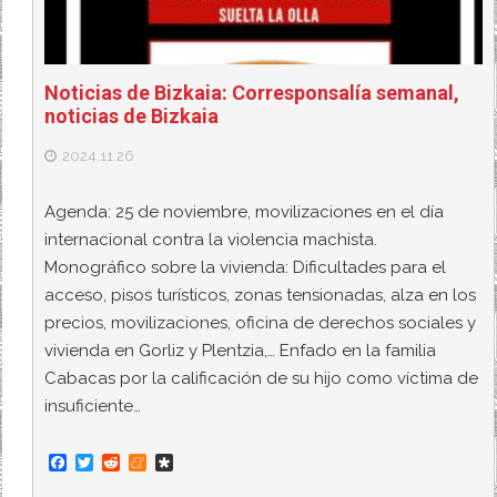
Noticias de Bizkaia: Corresponsalía semanal,
noticias de Bizkaia
2024.11.26
Agenda: 25 de noviembre, movilizaciones en el día
internacional contra la violencia machista.
Monográfico sobre la vivienda: Dificultades para el
acceso, pisos turísticos, zonas tensionadas, alza en los
precios, movilizaciones, oficina de derechos sociales y
vivienda en Gorliz y Plentzia,… Enfado en la familia
Cabacas por la calificación de su hijo como víctima de
insuficiente…
F
T
R
M
D
a
w
e
e
i