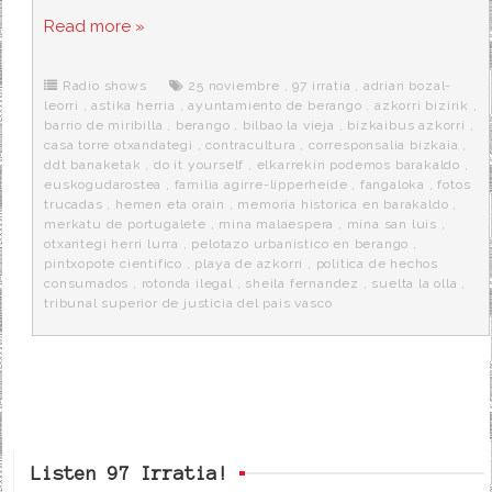
c
i
d
n
a
Read more »
e
t
d
e
s
b
t
i
a
p
o
e
t
m
o
o
r
e
r
Radio shows
25 noviembre
,
97 irratia
,
adrian bozal-
k
a
leorri
,
astika herria
,
ayuntamiento de berango
,
azkorri bizirik
,
barrio de miribilla
,
berango
,
bilbao la vieja
,
bizkaibus azkorri
,
casa torre otxandategi
,
contracultura
,
corresponsalia bizkaia
,
ddt banaketak
,
do it yourself
,
elkarrekin podemos barakaldo
,
euskogudarostea
,
familia agirre-lipperheide
,
fangaloka
,
fotos
trucadas
,
hemen eta orain
,
memoria historica en barakaldo
,
merkatu de portugalete
,
mina malaespera
,
mina san luis
,
otxantegi herri lurra
,
pelotazo urbanistico en berango
,
pintxopote cientifico
,
playa de azkorri
,
politica de hechos
consumados
,
rotonda ilegal
,
sheila fernandez
,
suelta la olla
,
tribunal superior de justicia del pais vasco
Listen 97 Irratia!