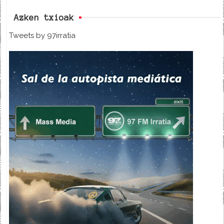
Azken txioak
Tweets by 97irratia