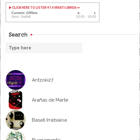
CLICK HERE TO LISTEN 97.0 IRRATI LIBREA
>>
Current: Offline
Next: Sadhill
18:00 - 19:00
Search
Antzoki27
Arañas de Marte
Basati Irratsaioa
Buenamente