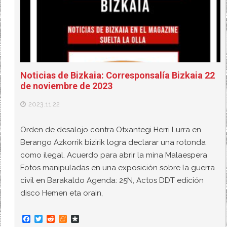
Noticias de Bizkaia: Corresponsalía Bizkaia 22
de noviembre de 2023
2023.11.22
Orden de desalojo contra Otxantegi Herri Lurra en
Berango Azkorrik bizirik logra declarar una rotonda
como ilegal. Acuerdo para abrir la mina Malaespera
Fotos manipuladas en una exposición sobre la guerra
civil en Barakaldo Agenda: 25N, Actos DDT edición
disco Hemen eta orain,
F
T
R
M
D
a
w
e
e
i