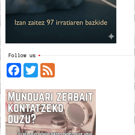
Follow us
F
T
F
a
w
e
c
i
e
e
t
d
b
t