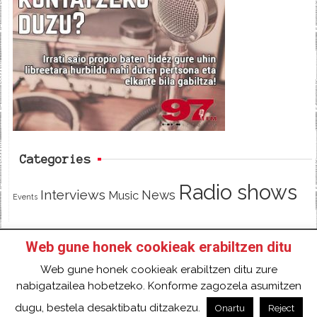
e
t
d
b
t
o
e
o
r
k
Categories
Radio shows
Interviews
News
Music
Events
Web gune honek cookieak erabiltzen ditu
HOME
HAZTE SOCI@ DE 97FM IRRATIA
Web gune honek cookieak erabiltzen ditu zure
FACEBOOK
TWITTER
CONTACT
LOGIN
nabigatzailea hobetzeko. Konforme zagozela asumitzen
2018 Gure eduki guztiak Creative Commons
dugu, bestela desaktibatu ditzakezu.
Onartu
Reject