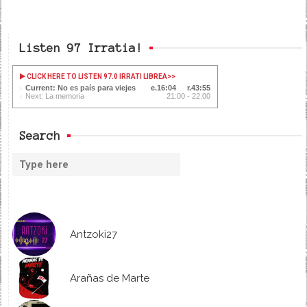
Listen 97 Irratia!
CLICK HERE TO LISTEN 97.0 IRRATI LIBREA
>>
Current: No es país para viejes
16:05
43:54
Next: La memoria
21:00 - 22:00
Search
Antzoki27
Arañas de Marte