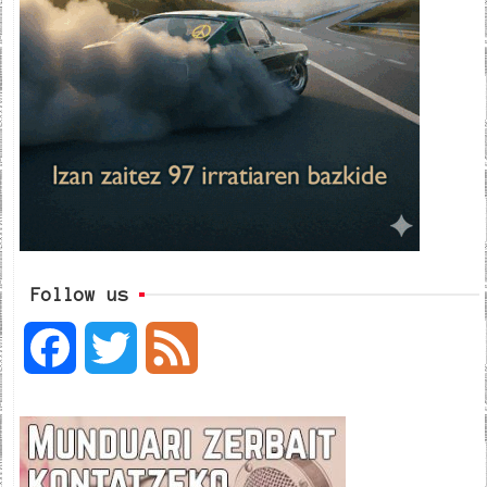
Follow us
F
T
F
a
w
e
c
i
e