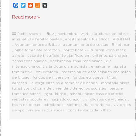
F
T
R
M
D
a
w
e
e
i
c
i
d
n
a
Read more »
e
t
d
e
s
b
t
i
a
p
o
e
t
m
o
o
r
e
r
Radio shows
25 noviembre
,
25N
,
alquileres en bilbao
,
k
a
alternativas habitacionales
,
apartamentos turisticos
,
ARGITAN
,
Ayuntamiento de Bilbao
,
ayuntamiento de sestao
,
Bihotzean
,
bilbo feminista saretzen
,
bortxaketa kulturaren konplizeak
zarete
,
caso de insuficiente clarificacion
,
criterios para crear
zonas tensionadas
,
declaracion zona tensionada
,
dia
internaciona contra la violencia machista
,
emakume migratu
feministak
,
ezkerraldea
,
federacion de asociaciones vecinales
de bilbao
,
fondos de inversion
,
fondos europeos
,
iñigo
cabacas
,
la verguenza va a cambiar de bando
,
moratoria pisos
turisticos
,
oficina de vivienda y derechos sociales
,
parque
tematico bilbao
,
pgou bilbao
,
rehabilitacion casa de oficios
,
rentistas populares
,
sagrado corazon
,
sindicatos de vivienda
,
tours en bilbao
,
txirbilenea
,
victimas del terrorismo
,
viviendas
de vpo
,
viviendas turisticas
,
zona tensionada bilbao