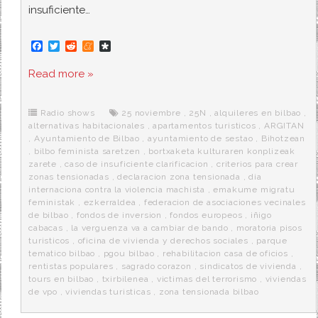
insuficiente…
F
T
R
M
D
a
w
e
e
i
c
i
d
n
a
Read more »
e
t
d
e
s
b
t
i
a
p
o
e
t
m
o
o
r
e
r
Radio shows
25 noviembre
,
25N
,
alquileres en bilbao
,
k
a
alternativas habitacionales
,
apartamentos turisticos
,
ARGITAN
,
Ayuntamiento de Bilbao
,
ayuntamiento de sestao
,
Bihotzean
,
bilbo feminista saretzen
,
bortxaketa kulturaren konplizeak
zarete
,
caso de insuficiente clarificacion
,
criterios para crear
zonas tensionadas
,
declaracion zona tensionada
,
dia
internaciona contra la violencia machista
,
emakume migratu
feministak
,
ezkerraldea
,
federacion de asociaciones vecinales
de bilbao
,
fondos de inversion
,
fondos europeos
,
iñigo
cabacas
,
la verguenza va a cambiar de bando
,
moratoria pisos
turisticos
,
oficina de vivienda y derechos sociales
,
parque
tematico bilbao
,
pgou bilbao
,
rehabilitacion casa de oficios
,
rentistas populares
,
sagrado corazon
,
sindicatos de vivienda
,
tours en bilbao
,
txirbilenea
,
victimas del terrorismo
,
viviendas
de vpo
,
viviendas turisticas
,
zona tensionada bilbao