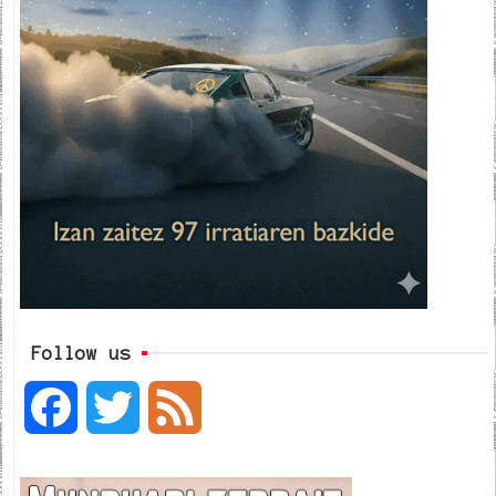
Follow us
F
T
F
a
w
e