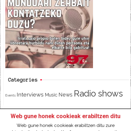
c
i
e
e
t
d
b
t
o
e
o
r
k
Categories
Radio shows
Interviews
News
Music
Events
Web gune honek cookieak erabiltzen ditu
HOME
HAZTE SOCI@ DE 97FM IRRATIA
Web gune honek cookieak erabiltzen ditu zure
FACEBOOK
TWITTER
CONTACT
LOGIN