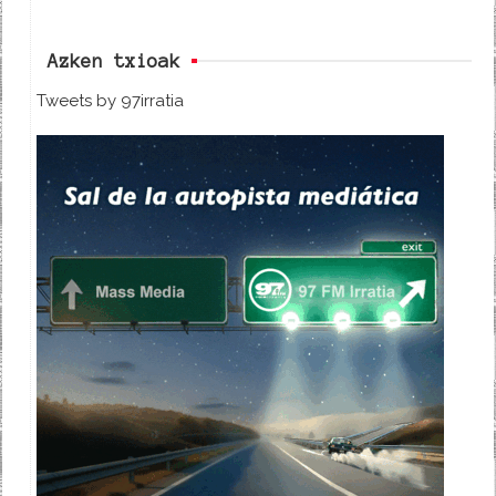
Azken txioak
Tweets by 97irratia