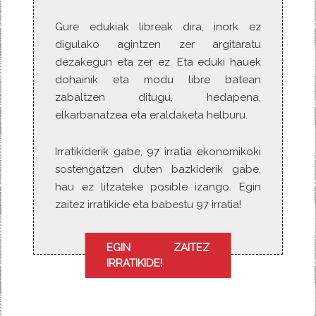
Gure edukiak libreak dira, inork ez
digulako agintzen zer argitaratu
dezakegun eta zer ez. Eta eduki hauek
dohainik eta modu libre batean
zabaltzen ditugu, hedapena,
elkarbanatzea eta eraldaketa helburu.
Irratikiderik gabe, 97 irratia ekonomikoki
sostengatzen duten bazkiderik gabe,
hau ez litzateke posible izango. Egin
zaitez irratikide eta babestu 97 irratia!
EGIN ZAITEZ
IRRATIKIDE!