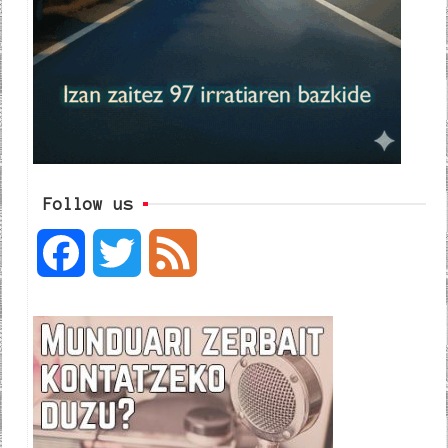
Follow us
F
T
F
a
w
e
c
i
e
e
t
d
b
t