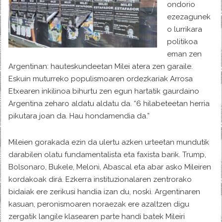
ondorio
ezezagunek
o lurrikara
politikoa
eman zen
Argentinan: hauteskundeetan Milei atera zen garaile.
Eskuin muturreko populismoaren ordezkariak Arrosa
Etxearen inkilinoa bihurtu zen egun hartatik gaurdaino
Argentina zeharo aldatu aldatu da. “6 hilabeteetan herria
pikutara joan da. Hau hondamendia da.”
Mileien gorakada ezin da ulertu azken urteetan mundutik
darabilen olatu fundamentalista eta faxista barik. Trump,
Bolsonaro, Bukele, Meloni, Abascal eta abar asko Mileiren
kordakoak dirá. Ezkerra instituzionalaren zentrorako
bidaiak ere zerikusi handia izan du, noski. Argentinaren
kasuan, peronismoaren noraezak ere azaltzen digu
zergatik langile klasearen parte handi batek Mileiri