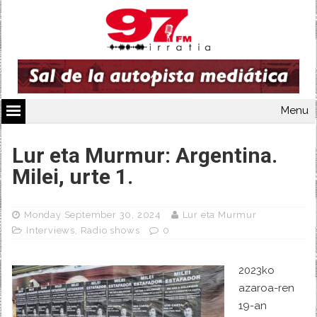
Menu
Lur eta Murmur: Argentina.
Milei, urte 1.
Monday September 30, 2024
Lur eta Murmur
Interviews
,
Radio shows
0
2023ko
azaroa-ren
19-an