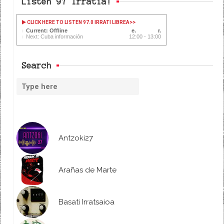
Listen 97 Irratia!
CLICK HERE TO LISTEN 97.0 IRRATI LIBREA
>>
Current: Offline
Next: Cuba información
12:00 - 13:00
Search
Antzoki27
Arañas de Marte
Basati Irratsaioa