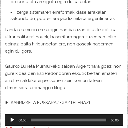
orokortu eta areagotu egin du kaleetan.
zerga sistemaren erreformak klase arrakalan
sakondu du, pobreziara jaurtiz milaka argentinarrak.
Landa eremuan ere eragin handiak izan dituzte politika
ultraneoliberal hauek, baserritarrengan zuzenean talka
eginaz, baita hiriguneetan ere, non goseak nabermen
egin du gora.
Gaurko Lu reta Murmur-eko saioan Argentinara goaz, non
gure kidea den Esti Redondoren eskutik bertan ematen
ari diren aldaketei pertsonen zein komunitateen
dimentsiora eramango ditugu.
[ELKARRIZKETA EUSKARAZ+GAZTELERAZ]
Audio
00:00
00:00
Player