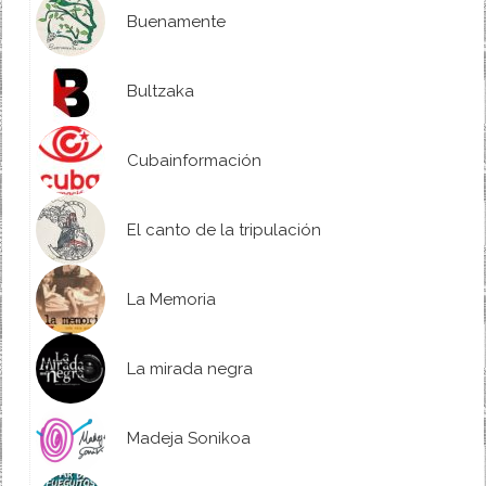
Buenamente
Bultzaka
Cubainformación
El canto de la tripulación
La Memoria
La mirada negra
Madeja Sonikoa