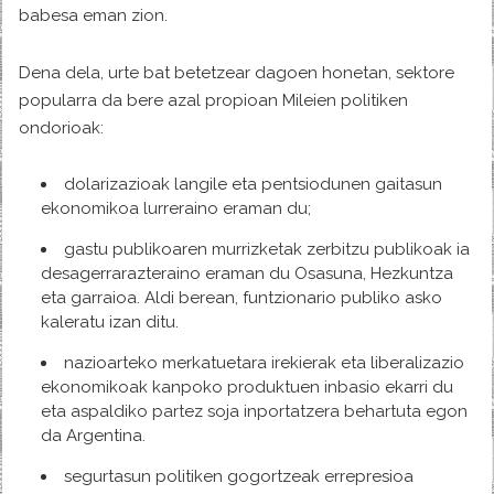
babesa eman zion.
Dena dela, urte bat betetzear dagoen honetan, sektore
popularra da bere azal propioan Mileien politiken
ondorioak:
dolarizazioak langile eta pentsiodunen gaitasun
ekonomikoa lurreraino eraman du;
gastu publikoaren murrizketak zerbitzu publikoak ia
desagerrarazteraino eraman du Osasuna, Hezkuntza
eta garraioa. Aldi berean, funtzionario publiko asko
kaleratu izan ditu.
nazioarteko merkatuetara irekierak eta liberalizazio
ekonomikoak kanpoko produktuen inbasio ekarri du
eta aspaldiko partez soja inportatzera behartuta egon
da Argentina.
segurtasun politiken gogortzeak errepresioa