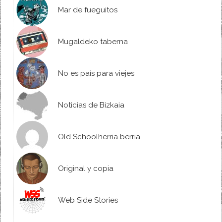
Mar de fueguitos
Mugaldeko taberna
No es país para viejes
Noticias de Bizkaia
Old Schoolherria berria
Original y copia
Web Side Stories