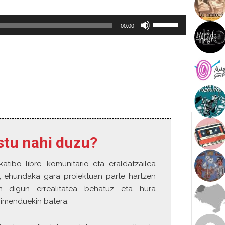
U
00:00
s
e
U
p
/
D
o
w
n
A
estu nahi duzu?
r
r
katibo libre, komunitario eta eraldatzailea
o
w
o, ehundaka gara proiektuan parte hartzen
k
n digun errealitatea behatuz eta hura
e
gimenduekin batera.
y
s