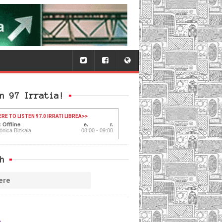
n 97 Irratia!
ERE TO LISTEN 97.0 IRRATI LIBREA
>>
 Offline
ónica Bizkaia
08:00 - 09:00
h