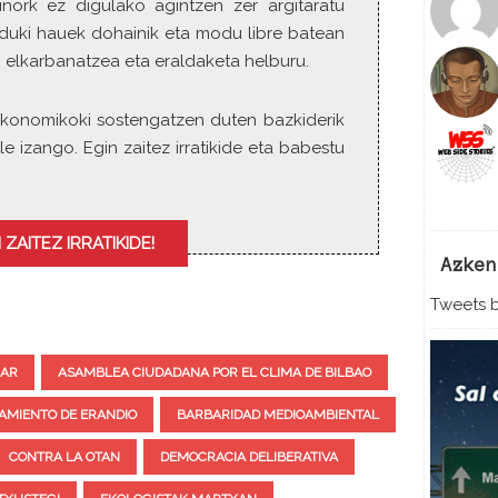
inork ez digulako agintzen zer argitaratu
t
duki hauek dohainik eta modu libre batean
o
i
 elkarbanatzea eta eraldaketa helburu.
n
c
ia ekonomikoki sostengatzen duten bazkiderik
r
le izango. Egin zaitez irratikide eta babestu
e
a
s
e
 ZAITEZ IRRATIKIDE!
o
Azken
r
Tweets b
d
e
c
ZAR
ASAMBLEA CIUDADANA POR EL CLIMA DE BILBAO
r
e
AMIENTO DE ERANDIO
BARBARIDAD MEDIOAMBIENTAL
a
s
CONTRA LA OTAN
DEMOCRACIA DELIBERATIVA
e