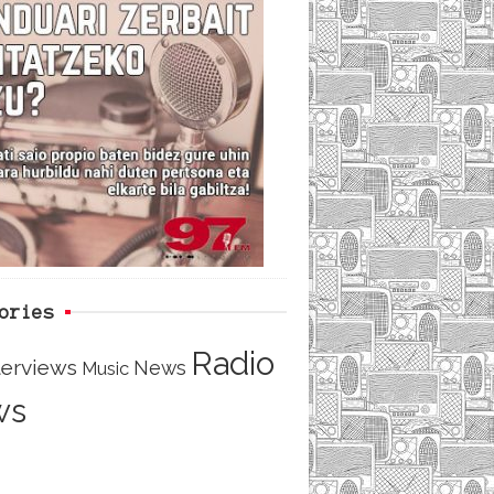
i
e
t
d
b
t
o
e
o
r
ories
Radio
terviews
News
Music
ws