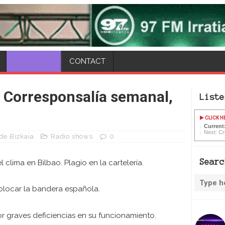
TAKE PART
CONTACT
: Corresponsalía semanal,
Liste
CLICK H
Current:
Next: Cr
 de Bizkaia
Radio shows
0
Searc
clima en Bilbao. Plagio en la cartelería.
locar la bandera española.
r graves deficiencias en su funcionamiento.