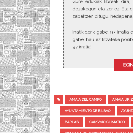
Gure edukiak libreak dira, 
dezakegun eta zer ez. Eta e
zabaltzen ditugu, hedapena,
Irratikiderik gabe, 97 irrat
gabe, hau ez litzateke posib
97 irratia!
EGIN
AMAIA DEL CAMPO
AMAIA URI
AYUNTAMIENTO DE BILBAO
AYUNT
BARLAB
CAMVVIO CLIMATICO