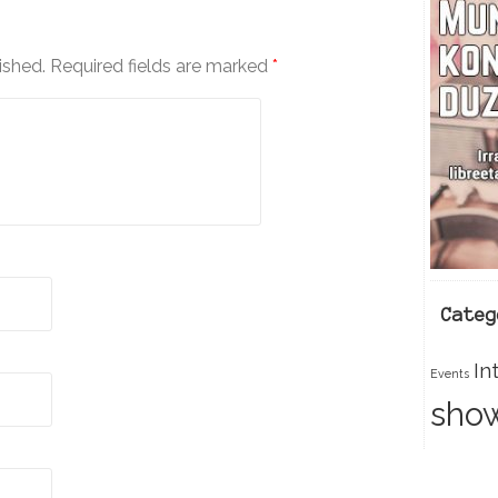
c
ished.
Required fields are marked
*
e
k
Categ
In
Events
sho