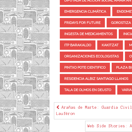
DIPUTADA DE ACCION SOCIAL AMAIA AN
EMERGENCIA CLIMÁTICA
ENDOMET
FRIDAYS FOR FUTURE
GOROSTIZA
INGESTA DE MEDICAMENTOS
INIC
ITP BARAKALDO
KAKITZAT
M
ORGANIZACIONES ECOLOGISTAS
O
PINTXO POTE CIENTIFICO
PLAZA B
RESIDENCIA ALBIZ SANTIAGO LLANOS
TALA DE OLMOS EN DEUSTO
VARIA
Arañas de Marte: Guardia Civil
Lauféron
Web Side Stories: 