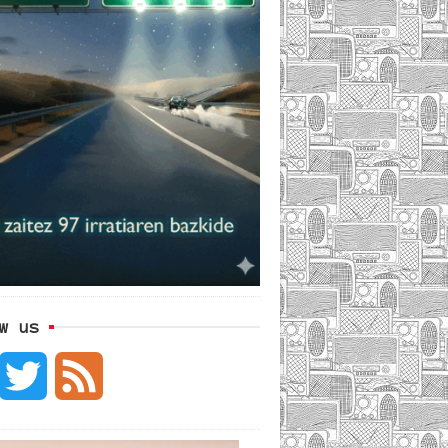
w us
F
T
F
w
e