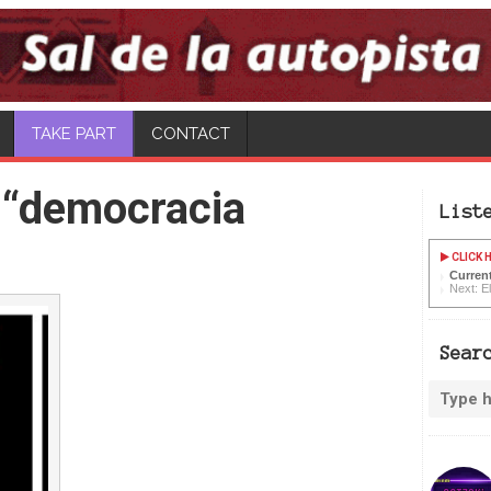
TAKE PART
CONTACT
 “democracia
List
CLICK H
Current
Next: E
Sear