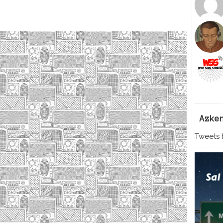
Azke
Tweets b