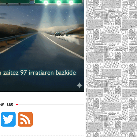
ow us
F
T
F
a
w
e