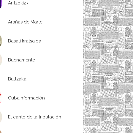
Antzoki27
Arañas de Marte
Basati Irratsaioa
Buenamente
Bultzaka
Cubainformación
El canto de la tripulación