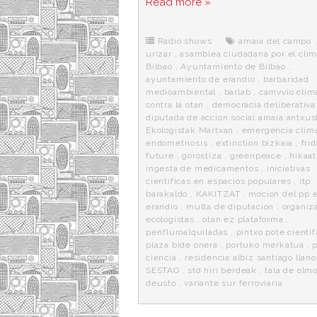
Read more »
e
t
d
e
s
b
t
i
a
p
o
e
t
m
o
o
r
e
r
Radio shows
amaia del campo
k
a
urizar
,
asamblea ciudadana por el cli
Bilbao
,
Ayuntamiento de Bilbao
,
ayuntamiento de erandio
,
barbaridad
medioambiental
,
barlab
,
camvvio clim
contra la otan
,
democracia deliberativa
diputada de accion social amaia antxus
Ekologistak Martxan
,
emergencia climá
endometriosis
,
extinction bizkaia
,
fri
future
,
gorostiza
,
greenpeace
,
hikaa
ingesta de medicamentos
,
iniciativas
cientificas en espacios populares
,
itp
barakaldo
,
KAKITZAT
,
mocion del pp 
erandio
,
multa de diputacion
,
organiz
ecologistas
,
otan ez plataforma
,
perifluroalquiladas
,
pintxo pote cientif
plaza bide onera
,
portuko merkatua
,
ciencia
,
residencia albiz santiago llano
SESTAO
,
std hiri berdeak
,
tala de olm
deusto
,
variante sur ferroviaria