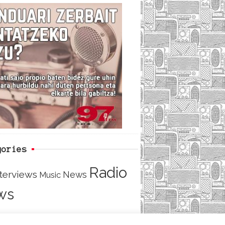
c
i
e
e
t
d
b
t
o
e
o
r
k
gories
Radio
nterviews
News
Music
ws