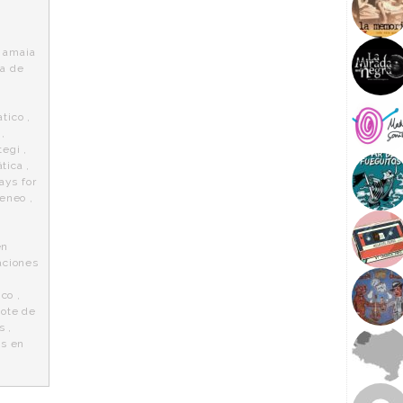
,
amaia
ma de
atico
,
,
tegi
,
tica
,
days for
teneo
,
en
aciones
ico
,
pote de
s
,
os en