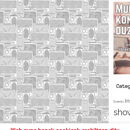
Cate
I
Events
sho