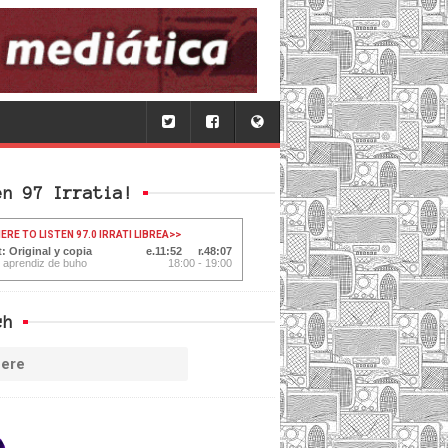
en 97 Irratia!
ERE TO LISTEN 97.0 IRRATI LIBREA
>>
: Original y copia
11:53
48:06
l aprendiz de buho
18:00 - 19:00
ch