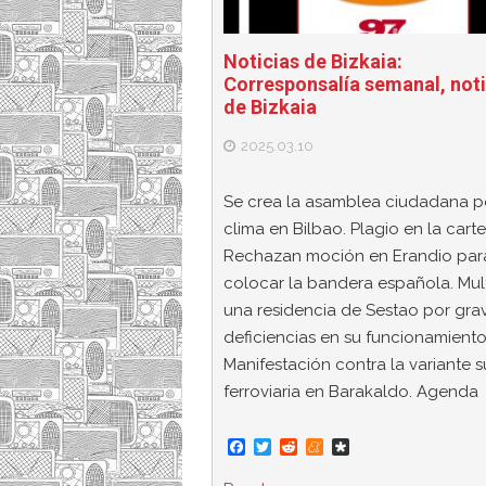
Noticias de Bizkaia:
Corresponsalía semanal, noti
de Bizkaia
2025.03.10
Se crea la asamblea ciudadana po
clima en Bilbao. Plagio en la cartel
Rechazan moción en Erandio par
colocar la bandera española. Mul
una residencia de Sestao por gra
deficiencias en su funcionamiento
Manifestación contra la variante s
ferroviaria en Barakaldo. Agenda
F
T
R
M
D
a
w
e
e
i
c
i
d
n
a