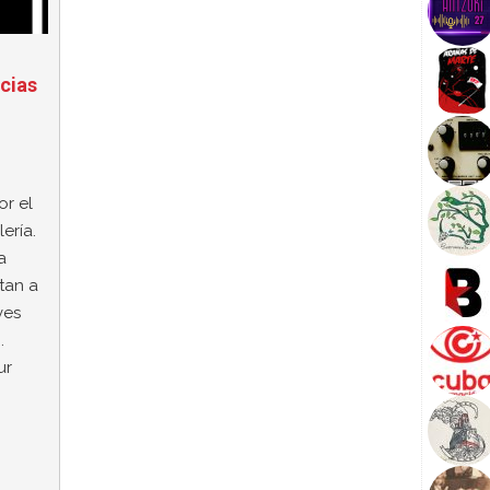
cias
r el
ería.
a
tan a
ves
.
ur