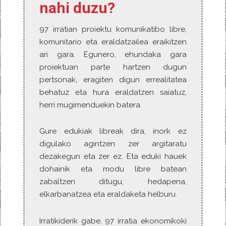
nahi duzu?
97 irratian proiektu komunikatibo libre,
komunitario eta eraldatzailea eraikitzen
ari gara. Egunero, ehundaka gara
proiektuan parte hartzen dugun
pertsonak, eragiten digun errealitatea
behatuz eta hura eraldatzen saiatuz,
herri mugimenduekin batera.
Gure edukiak libreak dira, inork ez
digulako agintzen zer argitaratu
dezakegun eta zer ez. Eta eduki hauek
dohainik eta modu libre batean
zabaltzen ditugu, hedapena,
elkarbanatzea eta eraldaketa helburu.
Irratikiderik gabe, 97 irratia ekonomikoki