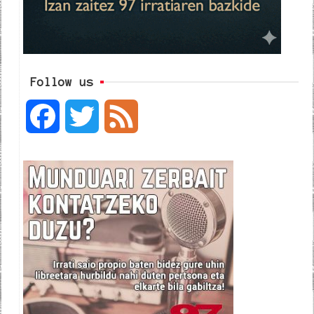
Follow us
F
T
F
a
w
e
c
i
e
e
t
d
b
t
o
e