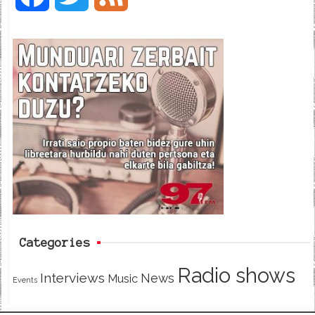
a
w
e
c
i
e
e
t
d
b
t
o
e
o
r
k
Categories
Radio shows
Interviews
News
Music
Events