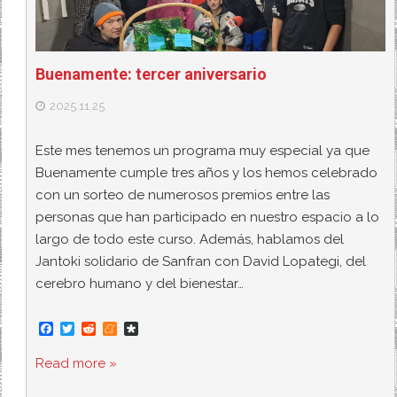
Buenamente: tercer aniversario
2025.11.25
Este mes tenemos un programa muy especial ya que
Buenamente cumple tres años y los hemos celebrado
con un sorteo de numerosos premios entre las
personas que han participado en nuestro espacio a lo
largo de todo este curso. Además, hablamos del
Jantoki solidario de Sanfran con David Lopategi, del
cerebro humano y del bienestar…
F
T
R
M
D
a
w
e
e
i
c
i
d
n
a
Read more »
e
t
d
e
s
b
t
i
a
p