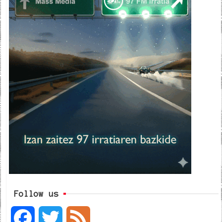
Follow us
F
T
F