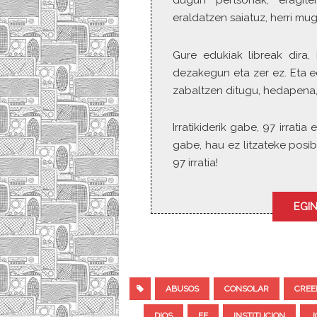
dugun pertsonak, eragite
eraldatzen saiatuz, herri mu
Gure edukiak libreak dira, 
dezakegun eta zer ez. Eta e
zabaltzen ditugu, hedapena,
Irratikiderik gabe, 97 irrat
gabe, hau ez litzateke posib
97 irratia!
EGIN
ABUSOS
CONSOLAR
CREE
DIOS
FE
INSTITUCION
J