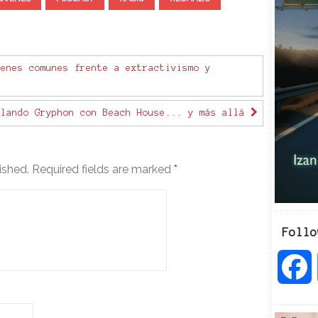
s
e
v
o
l
enes comunes frente a extractivismo y
u
m
ilando Gryphon con Beach House... y más allá
e
.
ished.
Required fields are marked
*
Follo
a