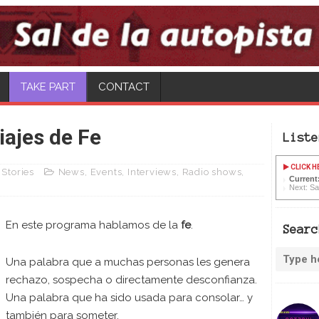
TAKE PART
CONTACT
iajes de Fe
Liste
CLICK H
Stories
News
,
Events
,
Interviews
,
Radio shows
,
Current:
Next: Sad
En este programa hablamos de la
fe
.
Searc
Una palabra que a muchas personas les genera
rechazo, sospecha o directamente desconfianza.
Una palabra que ha sido usada para consolar… y
también para someter.