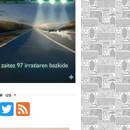
w us
F
T
F
w
e