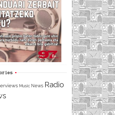
i
e
t
d
b
t
o
e
o
r
ories
Radio
terviews
News
Music
ws