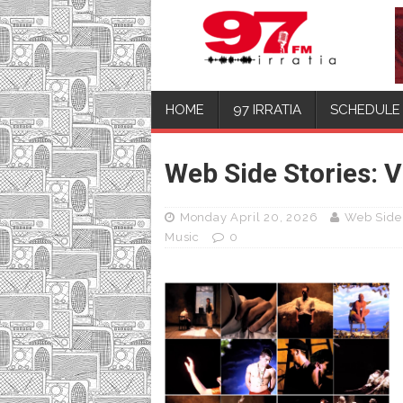
HOME
97 IRRATIA
SCHEDULE
Web Side Stories: V
Monday April 20, 2026
Web Side 
Music
0