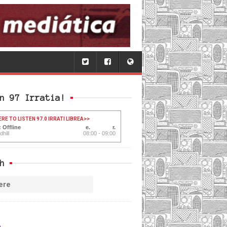
n 97 Irratia!
ERE TO LISTEN 97.0 IRRATI LIBREA
>>
 Offline
hill
08:00 - 09:00
h