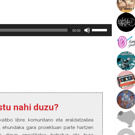
U
00:00
s
e
U
p
/
D
o
w
n
A
r
estu nahi duzu?
r
o
w
katibo libre, komunitario eta eraldatzailea
k
o, ehundaka gara proiektuan parte hartzen
e