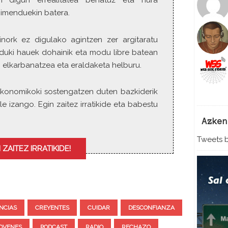
n digun errealitatea behatuz eta hura
y
gimenduekin batera.
s
t
inork ez digulako agintzen zer argitaratu
o
duki hauek dohainik eta modu libre batean
i
n
 elkarbanatzea eta eraldaketa helburu.
c
r
ia ekonomikoki sostengatzen duten bazkiderik
e
le izango. Egin zaitez irratikide eta babestu
a
s
Azken
e
Tweets b
o
 ZAITEZ IRRATIKIDE!
r
d
e
c
r
NCIAS
CREYENTES
CUIDAR
DESCONFIANZA
e
a
OVENES
PODCAST
RADIO
RECHAZO