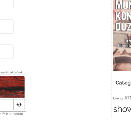
c
e
k
Categ
In
Events
sho