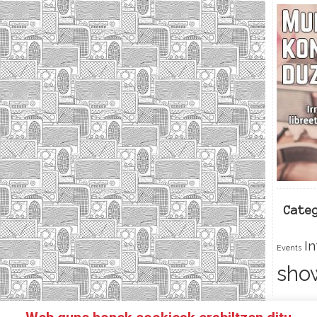
Cate
I
Events
sho