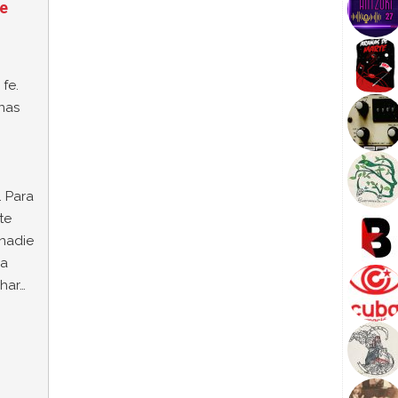
Fe
fe.
nas
. Para
te
nadie
na
char…