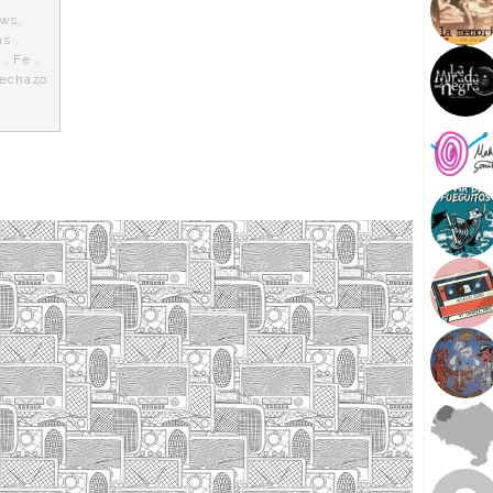
ows
,
as
,
s
,
Fe
,
rechazo