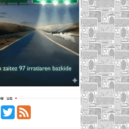
ow us
F
T
F
a
w
e