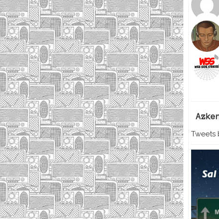
Azke
Tweets b