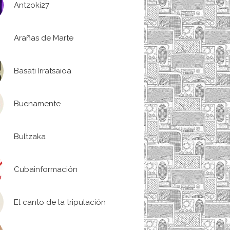
Antzoki27
Arañas de Marte
Basati Irratsaioa
Buenamente
Bultzaka
Cubainformación
El canto de la tripulación