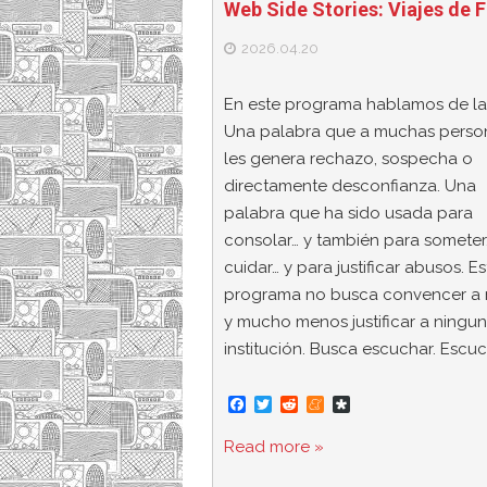
Web Side Stories: Viajes de 
2026.04.20
En este programa hablamos de la 
Una palabra que a muchas perso
les genera rechazo, sospecha o
directamente desconfianza. Una
palabra que ha sido usada para
consolar… y también para someter
cuidar… y para justificar abusos. Es
programa no busca convencer a 
y mucho menos justificar a ningu
institución. Busca escuchar. Escu
F
T
R
M
D
a
w
e
e
i
c
i
d
n
a
Read more »
e
t
d
e
s
b
t
i
a
p