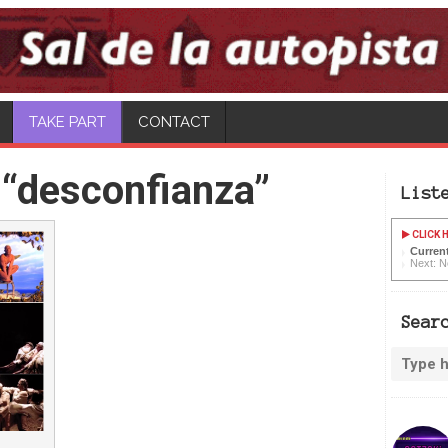
TAKE PART
CONTACT
 “desconfianza”
List
CLICK H
Curren
Next: N
Sear