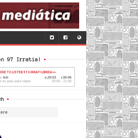
en 97 Irratia!
ERE TO LISTEN 97.0 IRRATI LIBREA
>>
t: Adi
29:54
30:05
o es país para viejes
20:00 - 21:00
ch