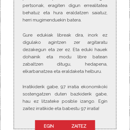
pertsonak, eragiten digun errealitatea
behatuz eta hura eraldatzen saiatuz,
herri mugimenduekin batera.
Gure edukiak libreak dira, inork ez
digulako agintzen zer argitaratu
dezakegun eta zer ez. Eta eduki hauek
dohainik eta modu libre batean
zabaltzen ditugu, hedapena,
elkarbanatzea eta eraldaketa helburu.
Irratikiderik gabe, 97 irratia ekonomikoki
sostengatzen duten bazkiderik gabe,
hau ez litzateke posible izango. Egin
zaitez irratikide eta babestu 97 irratia!
EGIN ZAITEZ