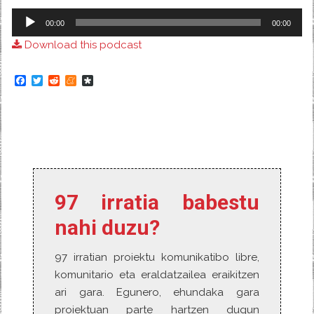
Audio
00:00
00:00
Player
Download this podcast
F
T
R
M
D
a
w
e
e
i
c
i
d
n
a
e
t
d
e
s
b
t
i
a
p
o
e
t
m
o
o
r
e
r
k
a
97 irratia babestu
nahi duzu?
97 irratian proiektu komunikatibo libre,
komunitario eta eraldatzailea eraikitzen
ari gara. Egunero, ehundaka gara
proiektuan parte hartzen dugun