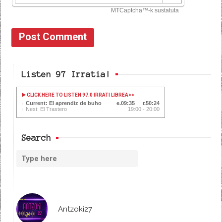
Listen 97 Irratia!
CLICK HERE TO LISTEN 97.0 IRRATI LIBREA
>>
Current: El aprendiz de buho
09:35
50:24
Next: El Trastero
19:00 - 20:00
Search
Antzoki27