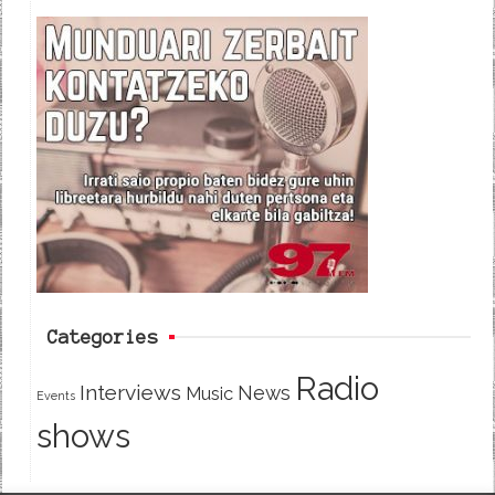
c
i
e
e
t
d
b
t
o
e
o
r
k
Categories
Radio
Interviews
News
Music
Events
shows