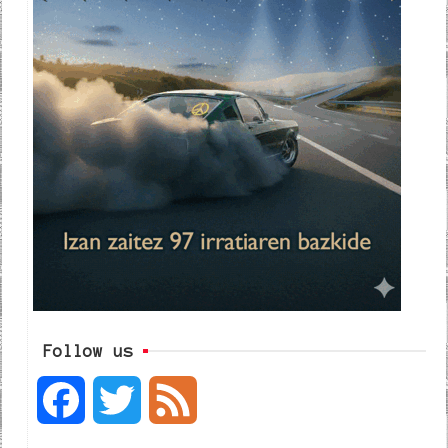
Follow us
F
T
F
a
w
e