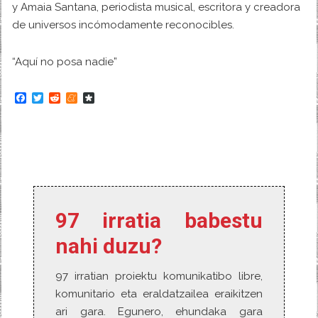
y Amaia Santana, periodista musical, escritora y creadora
de universos incómodamente reconocibles.
“Aquí no posa nadie”
F
T
R
M
D
a
w
e
e
i
c
i
d
n
a
e
t
d
e
s
b
t
i
a
p
o
e
t
m
o
o
r
e
r
k
a
97 irratia babestu
nahi duzu?
97 irratian proiektu komunikatibo libre,
komunitario eta eraldatzailea eraikitzen
ari gara. Egunero, ehundaka gara