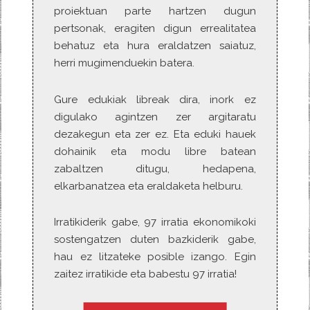
proiektuan parte hartzen dugun
pertsonak, eragiten digun errealitatea
behatuz eta hura eraldatzen saiatuz,
herri mugimenduekin batera.
Gure edukiak libreak dira, inork ez
digulako agintzen zer argitaratu
dezakegun eta zer ez. Eta eduki hauek
dohainik eta modu libre batean
zabaltzen ditugu, hedapena,
elkarbanatzea eta eraldaketa helburu.
Irratikiderik gabe, 97 irratia ekonomikoki
sostengatzen duten bazkiderik gabe,
hau ez litzateke posible izango. Egin
zaitez irratikide eta babestu 97 irratia!