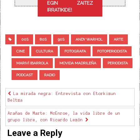
EGIN ZAITEZ
IRRATIKIDE!
00S
80S
90S
ANDY WARHOL
ARTE
CINE
CULTURA
FOTOGRAFA
FOTOPERIODISTA
MARIVÍ IBARROLA
MOVIDA MADRILEÑA
PERIODISTA
PODCAST
RADIO
La mirada negra: Entrevista con Etorkizun
Beltza
Arañas de Marte: McEnroe, la vida libre de un
grupo libre, con Ricardo Lezón
Leave a Reply