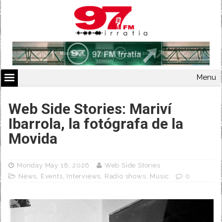
Menu
Web Side Stories: Mariví
Ibarrola, la fotógrafa de la
Movida
Monday May 18, 2026
Web Side Stories
News
,
Events
,
Interviews
,
Radio shows
,
Music
0