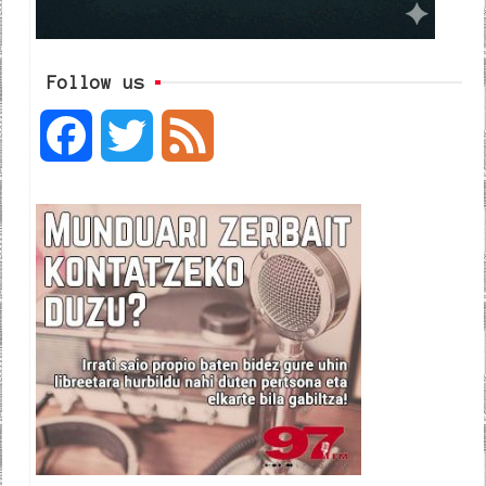
Follow us
F
T
F
a
w
e
c
i
e
e
t
d
b
t
o
e
o
r