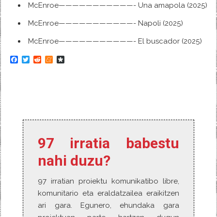
McEnroe———————————- Una amapola (2025)
McEnroe———————————- Napoli (2025)
McEnroe———————————- El buscador (2025)
F
T
R
M
D
a
w
e
e
i
c
i
d
n
a
e
t
d
e
s
b
t
i
a
p
o
e
t
m
o
o
r
e
r
k
a
97 irratia babestu
nahi duzu?
97 irratian proiektu komunikatibo libre,
komunitario eta eraldatzailea eraikitzen
ari gara. Egunero, ehundaka gara