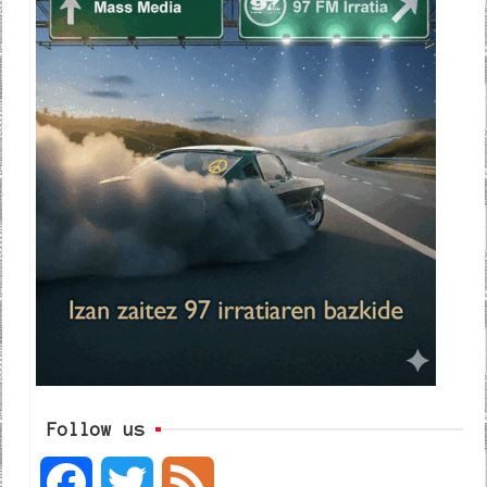
Follow us
F
T
F