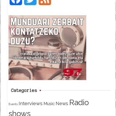
a
w
e
c
i
e
e
t
d
b
t
o
e
o
r
k
Categories
Radio
Interviews
News
Music
Events
shows