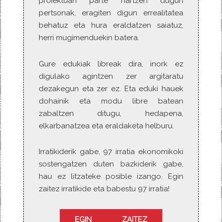
proiektuan parte hartzen dugun
pertsonak, eragiten digun errealitatea
behatuz eta hura eraldatzen saiatuz,
herri mugimenduekin batera.
Gure edukiak libreak dira, inork ez
digulako agintzen zer argitaratu
dezakegun eta zer ez. Eta eduki hauek
dohainik eta modu libre batean
zabaltzen ditugu, hedapena,
elkarbanatzea eta eraldaketa helburu.
Irratikiderik gabe, 97 irratia ekonomikoki
sostengatzen duten bazkiderik gabe,
hau ez litzateke posible izango. Egin
zaitez irratikide eta babestu 97 irratia!
EGIN ZAITEZ