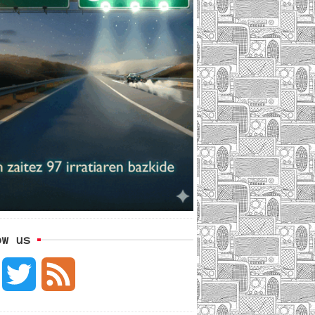
ow us
F
T
F
a
w
e