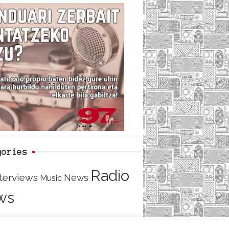
c
i
e
e
t
d
b
t
o
e
o
r
k
gories
Radio
nterviews
News
Music
ws