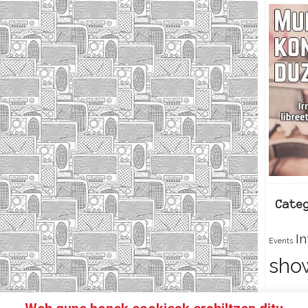
Cate
I
Events
sho