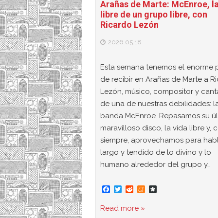
Arañas de Marte: McEnroe, la
libre de un grupo libre, con
Ricardo Lezón
2026.05.18
Esta semana tenemos el enorme 
de recibir en Arañas de Marte a R
Lezón, músico, compositor y cant
de una de nuestras debilidades: l
banda McEnroe. Repasamos su úl
maravilloso disco, la vida libre y,
siempre, aprovechamos para hab
largo y tendido de lo divino y lo
humano alrededor del grupo y…
F
T
R
M
D
a
w
e
e
i
c
i
d
n
a
Read more »
e
t
d
e
s