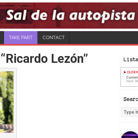
TAKE PART
CONTACT
“Ricardo Lezón”
List
CLICK H
Current
Next: B
Sear