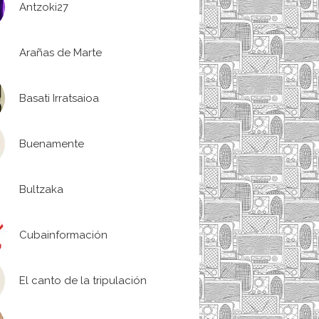
Antzoki27
Arañas de Marte
Basati Irratsaioa
Buenamente
Bultzaka
Cubainformación
El canto de la tripulación