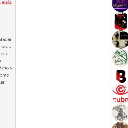
 vida
placer
icardo
ante
a
timo y
 como
lar