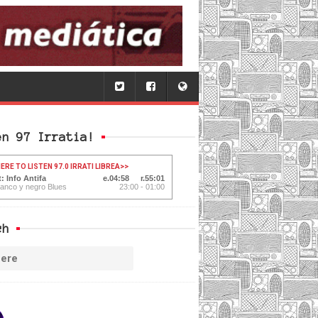
en 97 Irratia!
ERE TO LISTEN 97.0 IRRATI LIBREA
>>
: Info Antifa
04:59
55:00
lanco y negro Blues
23:00 - 01:00
ch