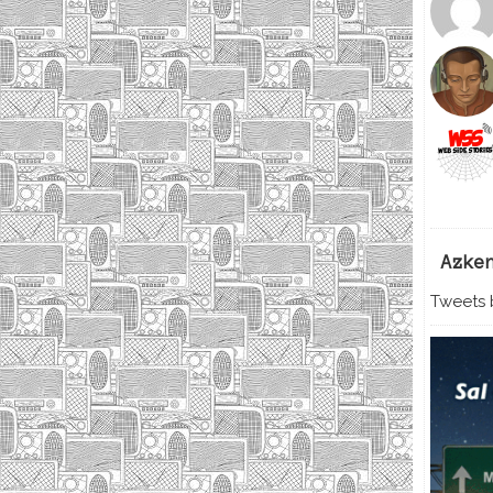
Azke
Tweets b