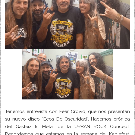
Tenemos entrevista con
Fear Crowd
, que nos presentan
su nuevo disco “Ecos De Oscuridad”. Hacemos crónica
del Gasteiz In Metal de la
URBAN ROCK Concept
.
Recordamos que estamos en la semana del Kabiefest,