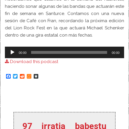
haciendo sonar algunas de las bandas que actuarán este
fin de semana en Santurce. Contamos con una nueva
sesión de Café con Fran, recordando la próxima edición
del
Lion Rock Fest
en la que actuará Michael Schenker
dentro de una gira estatal con más fechas.
Audio
00:00
00:00
Player
Download this podcast
F
T
R
M
D
a
w
e
e
i
c
i
d
n
a
e
t
d
e
s
b
t
i
a
p
o
e
t
m
o
o
r
e
r
k
a
97 irratia babestu