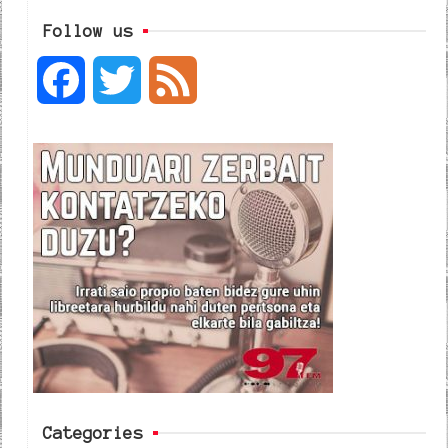
Follow us
F
T
F
a
w
e
c
i
e
e
t
d
b
t
o
e
o
r
k
Categories