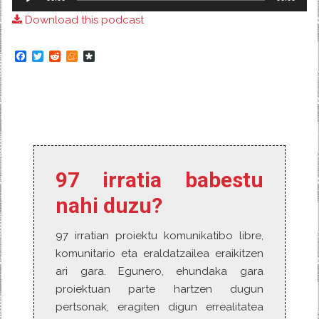
Player
Download this podcast
F
T
R
M
D
a
w
e
e
i
c
i
d
n
a
e
t
d
e
s
b
t
i
a
p
o
e
t
m
o
o
r
e
r
k
a
97 irratia babestu
nahi duzu?
97 irratian proiektu komunikatibo libre,
komunitario eta eraldatzailea eraikitzen
ari gara. Egunero, ehundaka gara
proiektuan parte hartzen dugun
pertsonak, eragiten digun errealitatea