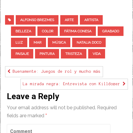
ALFONSO BREZMES
ARTE
ARTISTA
BELLEZA
COLOR
FÁTIMA CONESA
GRABADO
LUZ
MAR
MÚSICA
NATALIA DOCO
PAISAJE
PINTURA
TRISTEZA
VIDA
Buenamente: Juegos de rol y mucho más
La mirada negra: Entrevista con Killdozer
Leave a Reply
Your email address will not be published.
Required
fields are marked
*