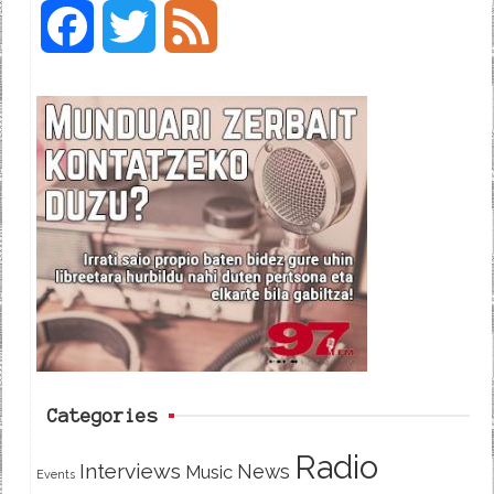
F
T
F
a
w
e
c
i
e
e
t
d
b
t
o
e
o
r
k
Categories
Radio
Interviews
News
Music
Events