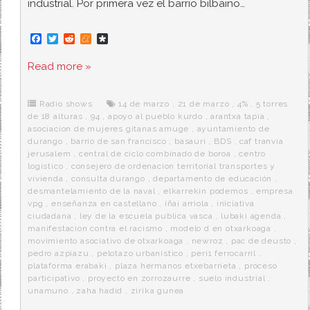
industrial. Por primera vez el barrio bilbaino…
F
T
R
M
D
a
w
e
e
i
c
i
d
n
a
Read more »
e
t
d
e
s
b
t
i
a
p
o
e
t
m
o
o
r
e
r
Radio shows
14 de marzo
,
21 de marzo
,
4%
,
5 torres
k
a
de 18 alturas
,
94
,
apoyo al pueblo kurdo
,
arantxa tapia
,
asociacion de mujeres gitanas amuge
,
ayuntamiento de
durango
,
barrio de san francisco
,
basauri
,
BDS
,
caf tranvia
jerusalem
,
central de ciclo combinado de boroa
,
centro
logistico
,
consejero de ordenacion territorial transportes y
vivienda
,
consulta durango
,
departamento de educación
,
desmantelamiento de la naval
,
elkarrekin podemos
,
empresa
vpg
,
enseñanza en castellano
,
iñai arriola
,
iniciativa
ciudadana
,
ley de la escuela publica vasca
,
lubaki agenda
,
manifestacion contra el racismo
,
modelo d en otxarkoaga
,
movimiento asociativo de otxarkoaga
,
newroz
,
pac de deusto
,
pedro azpiazu
,
pelotazo urbanistico
,
peri1 ferrocarril
,
plataforma erabaki
,
plaza hermanos etxebarrieta
,
proceso
participativo
,
proyecto en zorrozaurre
,
suelo industrial
,
unamuno
,
zaha hadid
,
zirika gunea