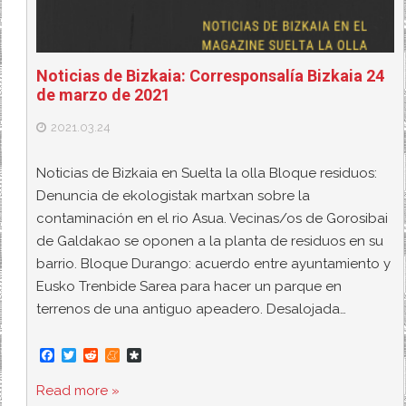
Noticias de Bizkaia: Corresponsalía Bizkaia 24
de marzo de 2021
2021.03.24
Noticias de Bizkaia en Suelta la olla Bloque residuos:
Denuncia de ekologistak martxan sobre la
contaminación en el rio Asua. Vecinas/os de Gorosibai
de Galdakao se oponen a la planta de residuos en su
barrio. Bloque Durango: acuerdo entre ayuntamiento y
Eusko Trenbide Sarea para hacer un parque en
terrenos de una antiguo apeadero. Desalojada…
F
T
R
M
D
a
w
e
e
i
c
i
d
n
a
Read more »
e
t
d
e
s