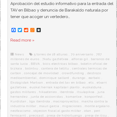
Aprobación del estudio informativo para la entrada del
TAV en Bilbao y denuncia de Barakaldo naturala por
tener que acoger un vertedero…
F
T
R
M
D
a
w
e
e
i
c
i
d
n
a
Read more »
e
t
d
e
s
b
t
i
a
p
o
e
t
m
o
o
r
e
r
News
5 torres de 18 alturas
,
70 aniversario
,
767
k
a
millones de euros
,
7katu gaztetxea
,
alfonso gil
,
barranco de
santa lucia
,
BBVA
,
bicis electricas bilbao
,
boletin oficial de
bizkaia
,
bolintxu
,
cantera de tellitu
,
centrales termicas de
carbon
,
concejal de movilidad
,
crowdfunding
,
destrozo
medioambiental
,
dominique saillard
,
durango
,
earbaki
,
Ekologistak Martxan
,
entrada del tav en bilbao
,
ets
,
etxarri
gaztetxea
,
euskal herriak kapitalari planto
,
euskalduna
,
gastos militares
,
hikaateneo
,
iberdrola
,
itsulapikoa
,
juna
hernandez
,
junta de accionistas
,
komantxe
,
konponfest
,
Kurdistan
,
liga iberdrola
,
macroproyectos
,
marcha contra la
industria militar
,
mauri garcia
,
migraciones
,
monte argalario
,
neofascismo
,
objecion fiscal al gasto militar
,
otan
,
peri
ferrocarril
,
precicast
,
presa de hidroituango
,
presa de ilisu
,