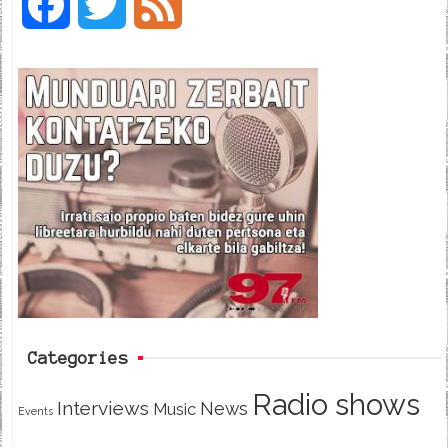
F
T
F
a
w
e
c
i
e
e
t
d
b
t
o
e
o
r
k
Categories
Radio shows
Interviews
News
Music
Events