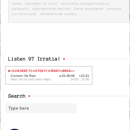
sener
,
sociedad ria 2000
,
sorkuntza autogestionatua
zertarako
,
soterramiento de tren
,
tierra excedente
,
variante
sur ferroviaria
,
vertedero de inertes
Listen 97 Irratia!
CLICK HERE TO LISTEN 97.0 IRRATI LIBREA
>>
Current: De Raiz
01:38:09
21:50
Next: No es país para viejes
14:00 - 15:00
Search