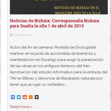
Noticias de Bizkaia: Corresponsalía Bizkaia
para Suelta la olla 1 de abril de 2019
2019.04.01
Actos del fin de semana: Protesta de Ekologistak
martxan en la junta de accionistas de Iberdrola y
manifestación en Durango para exigir la paralización
de las obras en los antiguos terrenos del tren.
Aprobación del estudio informativo para la entrada del
TAV en Bilbao y denuncia de Barakaldo naturala por
tener que acoger un vertedero…
F
T
R
M
D
a
w
e
e
i
c
i
d
n
a
Read more »
e
t
d
e
s