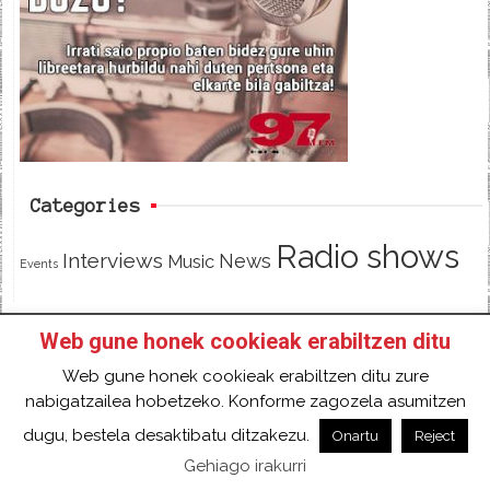
b
t
o
e
o
r
k
Categories
Radio shows
Interviews
News
Music
Events
Web gune honek cookieak erabiltzen ditu
HOME
HAZTE SOCI@ DE 97FM IRRATIA
Web gune honek cookieak erabiltzen ditu zure
FACEBOOK
TWITTER
CONTACT
LOGIN
nabigatzailea hobetzeko. Konforme zagozela asumitzen
2018 Gure eduki guztiak Creative Commons
dugu, bestela desaktibatu ditzakezu.
Onartu
Reject
Aitortu 4.0 Nazioartekoa Baimen baten mende
Gehiago irakurri
daude.