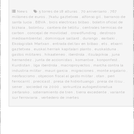
b
t
i
a
p
o
e
t
m
o
o
r
e
r
News
5 torres de 18 alturas
,
70 aniversario
,
767
k
a
millones de euros
,
7katu gaztetxea
,
alfonso gil
,
barranco de
santa lucia
,
BBVA
,
bicis electricas bilbao
,
boletin oficial de
bizkaia
,
bolintxu
,
cantera de tellitu
,
centrales termicas de
carbon
,
concejal de movilidad
,
crowdfunding
,
destrozo
medioambiental
,
dominique saillard
,
durango
,
earbaki
,
Ekologistak Martxan
,
entrada del tav en bilbao
,
ets
,
etxarri
gaztetxea
,
euskal herriak kapitalari planto
,
euskalduna
,
gastos militares
,
hikaateneo
,
iberdrola
,
itsulapikoa
,
juna
hernandez
,
junta de accionistas
,
komantxe
,
konponfest
,
Kurdistan
,
liga iberdrola
,
macroproyectos
,
marcha contra la
industria militar
,
mauri garcia
,
migraciones
,
monte argalario
,
neofascismo
,
objecion fiscal al gasto militar
,
otan
,
peri
ferrocarril
,
precicast
,
presa de hidroituango
,
presa de ilisu
,
sener
,
sociedad ria 2000
,
sorkuntza autogestionatua
zertarako
,
soterramiento de tren
,
tierra excedente
,
variante
sur ferroviaria
,
vertedero de inertes