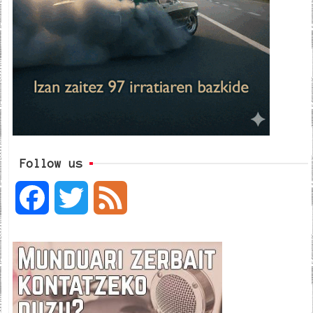
Follow us
F
T
F
a
w
e
c
i
e
e
t
d