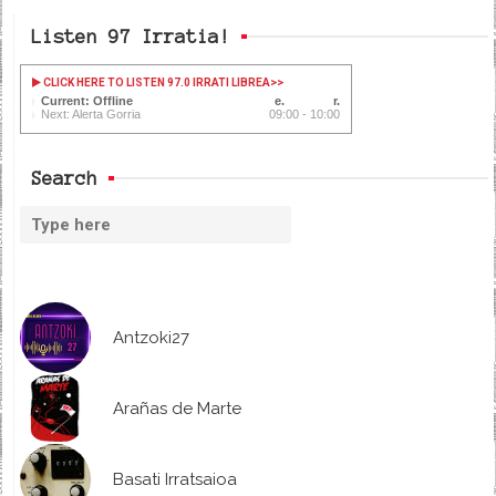
Listen 97 Irratia!
CLICK HERE TO LISTEN 97.0 IRRATI LIBREA
>>
Current: Offline
Next: Alerta Gorria
09:00 - 10:00
Search
Antzoki27
Arañas de Marte
Basati Irratsaioa