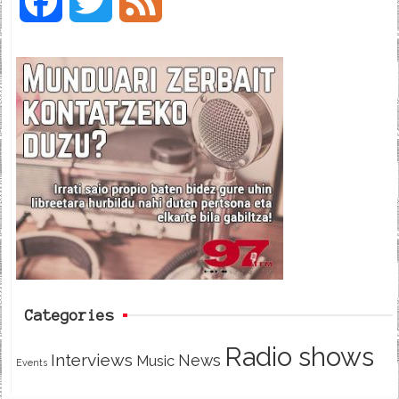
F
T
F
a
w
e
c
i
e
e
t
d
b
t
o
e
o
r
k
Categories
Radio shows
Interviews
News
Music
Events