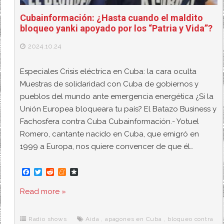
Cubainformación: ¿Hasta cuando el maldito
bloqueo yanki apoyado por los “Patria y Vida”?
2024.10.24
Especiales Crisis eléctrica en Cuba: la cara oculta
Muestras de solidaridad con Cuba de gobiernos y
pueblos del mundo ante emergencia energética ¿Si la
Unión Europea bloqueara tu país? El Batazo Business y
Fachosfera contra Cuba Cubainformación.- Yotuel
Romero, cantante nacido en Cuba, que emigró en
1999 a Europa, nos quiere convencer de que él…
F
T
R
M
D
a
w
e
e
i
c
i
d
n
a
Read more »
e
t
d
e
s
b
t
i
a
p
o
e
t
m
o
o
r
e
r
Radio shows
Aida
,
apagones en Cuba
,
bloqueo contra