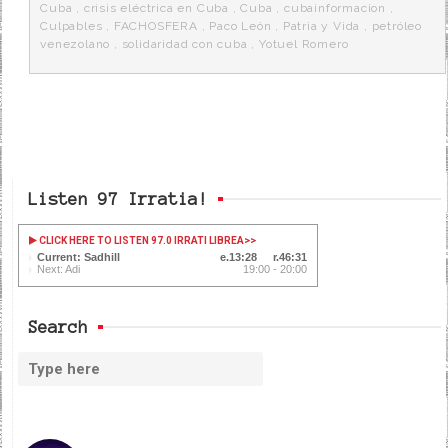
k
a
Cuba
,
crisis eléctrica en Cuba
,
Cuba
,
cubainformacion
,
Culpables
,
FACHOSFERA
,
Paco León
,
Patria y Vida
,
petróleo
venezolano
,
solidaridad con cuba
,
Yotuel Romero
Listen 97 Irratia!
CLICK HERE TO LISTEN 97.0 IRRATI LIBREA
>>
Current: Sadhill
13:28
46:31
Next: Adi
19:00 - 20:00
Search