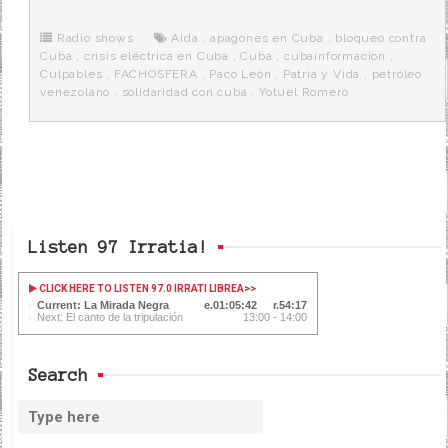
b
t
i
a
p
o
e
t
m
o
o
r
e
r
Radio shows
Aida
,
apagones en Cuba
,
bloqueo contra
k
a
Cuba
,
crisis eléctrica en Cuba
,
Cuba
,
cubainformacion
,
Culpables
,
FACHOSFERA
,
Paco León
,
Patria y Vida
,
petróleo
venezolano
,
solidaridad con cuba
,
Yotuel Romero
Listen 97 Irratia!
CLICK HERE TO LISTEN 97.0 IRRATI LIBREA
>>
Current: La Mirada Negra
01:05:42
54:17
Next: El canto de la tripulación
13:00 - 14:00
Search