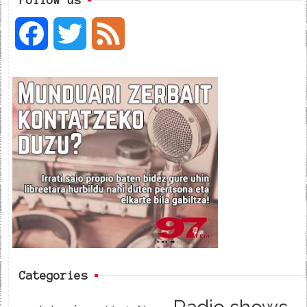
F
T
F
a
w
e
c
i
e
e
t
d
b
t
o
e
o
r
k
Categories