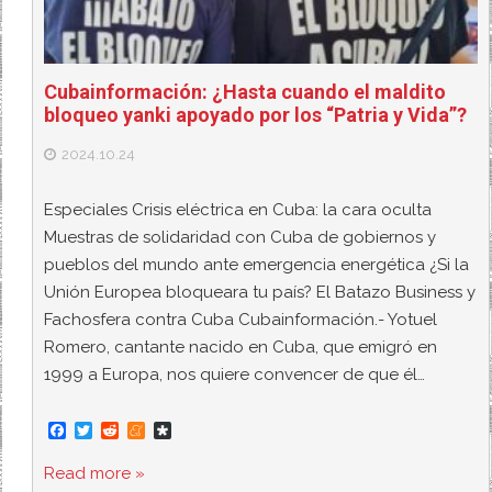
Cubainformación: ¿Hasta cuando el maldito
bloqueo yanki apoyado por los “Patria y Vida”?
2024.10.24
Especiales Crisis eléctrica en Cuba: la cara oculta
Muestras de solidaridad con Cuba de gobiernos y
pueblos del mundo ante emergencia energética ¿Si la
Unión Europea bloqueara tu país? El Batazo Business y
Fachosfera contra Cuba Cubainformación.- Yotuel
Romero, cantante nacido en Cuba, que emigró en
1999 a Europa, nos quiere convencer de que él…
F
T
R
M
D
a
w
e
e
i
c
i
d
n
a
Read more »
e
t
d
e
s