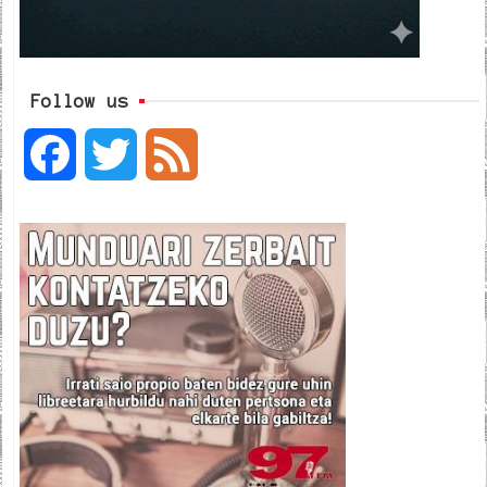
Follow us
F
T
F
a
w
e
c
i
e
e
t
d
b
t
o
e
o
r