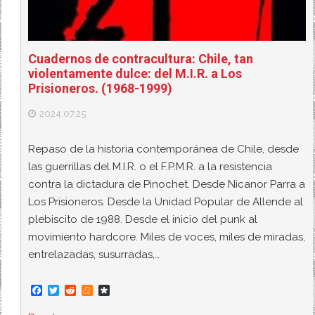
Cuadernos de contracultura: Chile, tan
violentamente dulce: del M.I.R. a Los
Prisioneros. (1968-1999)
2024.07.25
Repaso de la historia contemporánea de Chile, desde
las guerrillas del M.I.R. o el F.P.M.R. a la resistencia
contra la dictadura de Pinochet. Desde Nicanor Parra a
Los Prisioneros. Desde la Unidad Popular de Allende al
plebiscito de 1988. Desde el inicio del punk al
movimiento hardcore. Miles de voces, miles de miradas,
entrelazadas, susurradas,…
F
T
R
M
D
a
w
e
e
i
c
i
d
n
a