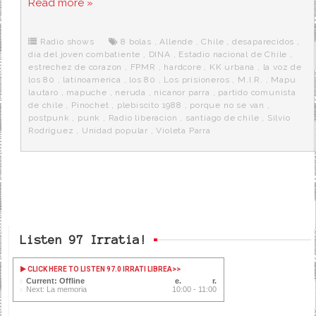
Read more »
e
t
d
e
s
b
t
i
a
p
o
e
t
m
o
o
r
e
r
Radio shows
8 bolas
,
Allende
,
Chile
,
desaparecidos
,
k
a
dia del joven combatiente
,
DINA
,
Estadio nacional de Chile
,
estrechez de corazon
,
FPMR
,
hardcore
,
KK urbana
,
la voz de
los 80
,
latinoamerica
,
los 80
,
Los prisioneros
,
M.I.R.
,
Mapu
lautaro
,
mapuche
,
neruda
,
nicanor parra
,
partido comunista
de chile
,
Pinochet
,
plebiscito 1988
,
porque no se van
,
postpunk
,
punk
,
Radio liberacion
,
santiago de chile
,
Silvio
Rodríguez
,
Unidad popular
,
Violeta Parra
Listen 97 Irratia!
CLICK HERE TO LISTEN 97.0 IRRATI LIBREA
>>
Current: Offline
Next: La memoria
10:00 - 11:00