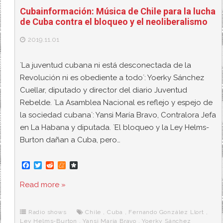
Cubainformación: Música de Chile para la lucha
de Cuba contra el bloqueo y el neoliberalismo
2019.11.01
`La juventud cubana ni está desconectada de la
Revolución ni es obediente a todo´: Yoerky Sánchez
Cuellar, diputado y director del diario Juventud
Rebelde. `La Asamblea Nacional es reflejo y espejo de
la sociedad cubana´: Yansi María Bravo, Contralora Jefa
en La Habana y diputada. `El bloqueo y la Ley Helms-
Burton dañan a Cuba, pero…
F
T
R
M
D
a
w
e
e
i
c
i
d
n
a
Read more »
e
t
d
e
s
b
t
i
a
p
o
e
t
m
o
o
r
e
r
Radio shows
Chile
,
Cuba
,
Fernando González Llort
,
k
a
Ley Helms-Burton
,
Yansi María Bravo
,
Yoerky Sánchez