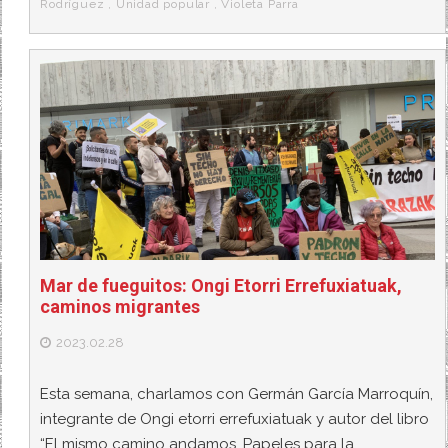
Rodríguez
,
Unidad popular
,
Violeta Parra
Mar de fueguitos: Ongi Etorri Errefuxiatuak,
caminos migrantes
2023.02.28
Esta semana, charlamos con Germán García Marroquín,
integrante de Ongi etorri errefuxiatuak y autor del libro
“El mismo camino andamos. Papeles para la