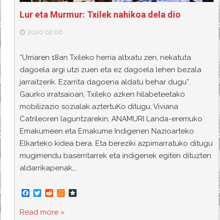
Lur eta Murmur: Txilek nahikoa dela dio
2020.02.06
“Urriaren 18an Txileko herria altxatu zen, nekatuta
dagoela argi utzi zuen eta ez dagoela lehen bezala
jarraitzerik. Ezarrita dagoena aldatu behar dugu”.
Gaurko irratsaioan, Txileko azken hilabeteetako
mobilizazio sozialak aztertuKo ditugu, Viviana
Catrileoren laguntzarekin, ANAMURI Landa-eremuko
Emakumeen eta Emakume Indigenen Nazioarteko
Elkarteko kidea bera. Eta bereziki azpimarratuko ditugu
mugimendu baserritarrek eta indigenek egiten dituzten
aldarrikapenak,…
F
T
R
M
D
a
w
e
e
i
c
i
d
n
a
Read more »
e
t
d
e
s