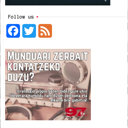
Follow us
F
T
F
a
w
e
c
i
e
e
t
d
b
t
o
e
o
r
k