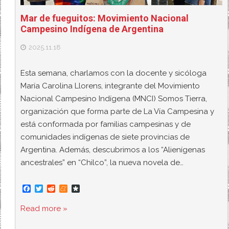
Mar de fueguitos: Movimiento Nacional
Campesino Indígena de Argentina
2025.11.18
Esta semana, charlamos con la docente y sicóloga
María Carolina Llorens, integrante del Movimiento
Nacional Campesino Indígena (MNCI) Somos Tierra,
organización que forma parte de La Vía Campesina y
está conformada por familias campesinas y de
comunidades indígenas de siete provincias de
Argentina. Además, descubrimos a los “Alienígenas
ancestrales” en “Chilco”, la nueva novela de…
F
T
R
M
D
a
w
e
e
i
c
i
d
n
a
Read more »
e
t
d
e
s
b
t
i
a
p