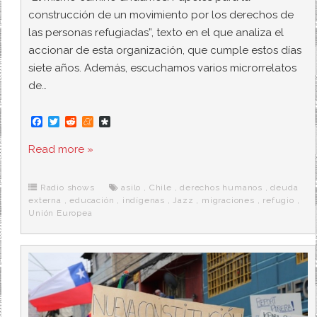
construcción de un movimiento por los derechos de
las personas refugiadas”, texto en el que analiza el
accionar de esta organización, que cumple estos días
siete años. Además, escuchamos varios microrrelatos
de…
F
T
R
M
D
a
w
e
e
i
c
i
d
n
a
Read more »
e
t
d
e
s
b
t
i
a
p
o
e
t
m
o
o
r
e
r
Radio shows
asilo
,
Chile
,
derechos humanos
,
deuda
k
a
externa
,
educación
,
indígenas
,
Jazz
,
migraciones
,
refugio
,
Unión Europea