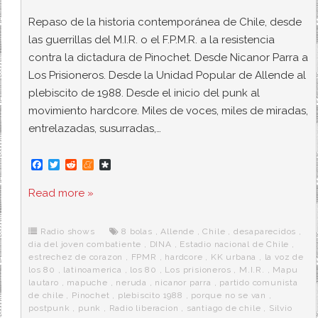
Repaso de la historia contemporánea de Chile, desde
las guerrillas del M.I.R. o el F.P.M.R. a la resistencia
contra la dictadura de Pinochet. Desde Nicanor Parra a
Los Prisioneros. Desde la Unidad Popular de Allende al
plebiscito de 1988. Desde el inicio del punk al
movimiento hardcore. Miles de voces, miles de miradas,
entrelazadas, susurradas,…
F
T
R
M
D
a
w
e
e
i
c
i
d
n
a
Read more »
e
t
d
e
s
b
t
i
a
p
o
e
t
m
o
o
r
e
r
Radio shows
8 bolas
,
Allende
,
Chile
,
desaparecidos
,
k
a
dia del joven combatiente
,
DINA
,
Estadio nacional de Chile
,
estrechez de corazon
,
FPMR
,
hardcore
,
KK urbana
,
la voz de
los 80
,
latinoamerica
,
los 80
,
Los prisioneros
,
M.I.R.
,
Mapu
lautaro
,
mapuche
,
neruda
,
nicanor parra
,
partido comunista
de chile
,
Pinochet
,
plebiscito 1988
,
porque no se van
,
postpunk
,
punk
,
Radio liberacion
,
santiago de chile
,
Silvio