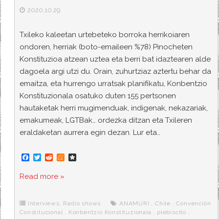
2020.10.29
Txileko kaleetan urtebeteko borroka herrikoiaren
ondoren, herriak (boto-emaileen %78) Pinocheten
Konstituzioa atzean uztea eta berri bat idaztearen alde
dagoela argi utzi du. Orain, zuhurtziaz aztertu behar da
emaitza, eta hurrengo urratsak planifikatu, Konbentzio
Konstituzionala osatuko duten 155 pertsonen
hautaketak herri mugimenduak, indigenak, nekazariak,
emakumeak, LGTBak… ordezka ditzan eta Txileren
eraldaketan aurrera egin dezan. Lur eta…
F
T
R
M
D
a
w
e
e
i
c
i
d
n
a
Read more »
e
t
d
e
s
b
t
i
a
p
o
e
t
m
o
o
r
e
r
Interviews
,
Radio shows
ANAMURI
,
Chile
,
Convención
k
a
Constitucional
,
Konbentzio Konstituzionala
,
plebiscito
,