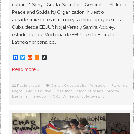
cubana”: Sonya Gupta, Secretaria General de All India
Peace and Solidarity Organization “Nuestro
agradecimiento es inmenso y siempre apoyaremos a
Cuba desde EEUU”: Nojai Veras y Samira Addrey,
estudiantes de Medicina de EEUU, en la Escuela
Latinoamericana de…
F
T
R
M
D
a
w
e
e
i
c
i
d
n
a
Read more »
e
t
d
e
s
b
t
i
a
p
o
e
t
m
o
o
r
e
r
Radio shows
Chile
,
Cuba
,
cubainformacion
,
Florencia
k
a
Lagos
,
Gloria La Riva
,
Los Cinco Héroes cubanos
,
Medea
Benjamin
,
méxico
,
MORENA
,
Yeidckol Polevnsky