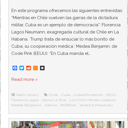
En este programa ofrecemos las siguientes entrevistas:
“Mientras en Chile vuelven las garras de la dictadura
militar, Cuba es un ejemplo de democracia”: Florencia
Lagos Neumann, exagregada cultural de Chile en La
Habana. `Trump trata de ensuciar lo más bonito de
Cuba, su cooperación médica´: Medea Benjamin, de
Code Pink (EEUU). “En Cuba manda el…
F
T
R
M
D
a
w
e
e
i
c
i
d
n
a
Read more »
e
t
d
e
s
b
t
i
a
p
o
e
t
m
o
o
r
e
r
Radio shows
Chile
,
Cuba
,
cubainformacion
,
EEUU
,
k
a
Florencia Lagos
,
Gloria La Riva
,
Los Cinco Héroes cubanos
,
Medea Benjamin
,
méxico
,
MORENA
,
Yeidckol Polevnsky