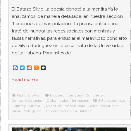
El Batazo Silvio: la poesía derrotó a la mentira Ya lo
analizamos, de manera detallada, en nuestra sección
“Lecciones de manipulación”: la prensa anticubana
trató de inundar las redes sociales con mentiras y
falsas narrativas, para ensuciar el maravilloso concierto
de Silvio Rodríguez en la escalinata de la Universidad
de La Habana. Para miles de…
F
T
R
M
D
a
w
e
e
i
c
i
d
n
a
Read more »
e
t
d
e
s
b
t
i
a
p
o
e
t
m
o
o
r
e
r
Radio shows
bloqueo
,
censura
,
Concierto
,
k
a
Contrarrevolución
,
Cuba
,
cubainformacion
,
EEUU
,
esperanza
,
Jimmy Kimmel
,
juventud
,
macartismo
,
ONU
,
revolución
,
Silvio Rodríguez
,
Universidad de La Habana