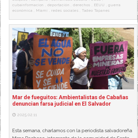
cubainformacion
,
deportación
,
derechos
,
EEUU
,
guerra
económica
,
Miami
,
redes sociales
,
Tadeo Tápanes
Mar de fueguitos: Ambientalistas de Cabañas
denuncian farsa judicial en El Salvador
2025.02.11
Esta semana, charlamos con la periodista salvadoreña