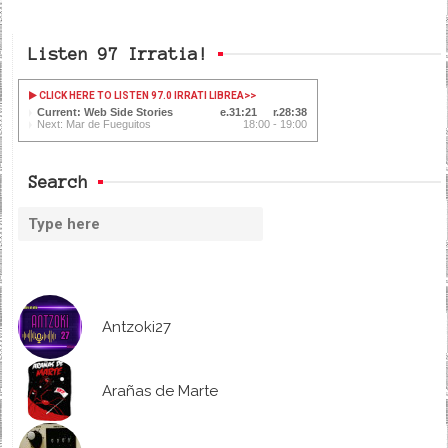
Listen 97 Irratia!
CLICK HERE TO LISTEN 97.0 IRRATI LIBREA
>>
Current: Web Side Stories
31:22
28:37
Next: Mar de Fueguitos
18:00 - 19:00
Search
Antzoki27
Arañas de Marte