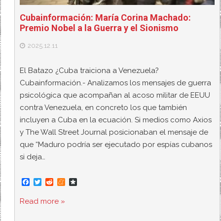
Cubainformación: María Corina Machado:
Premio Nobel a la Guerra y el Sionismo
2025.12.11
El Batazo ¿Cuba traiciona a Venezuela?
Cubainformación.- Analizamos los mensajes de guerra
psicológica que acompañan al acoso militar de EEUU
contra Venezuela, en concreto los que también
incluyen a Cuba en la ecuación. Si medios como Axios
y The Wall Street Journal posicionaban el mensaje de
que “Maduro podría ser ejecutado por espías cubanos
si deja…
F
T
R
M
D
a
w
e
e
i
c
i
d
n
a
Read more »
e
t
d
e
s
b
t
i
a
p