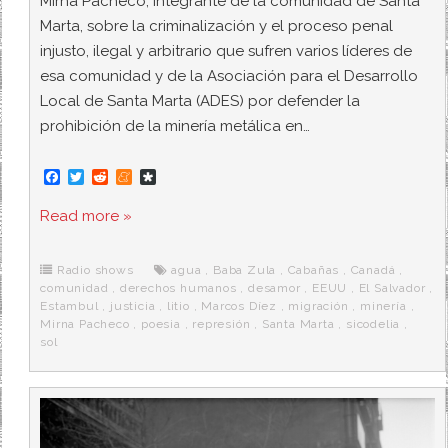
Mirna Pacheco, integrante de la comunidad de Santa
Marta, sobre la criminalización y el proceso penal
injusto, ilegal y arbitrario que sufren varios líderes de
esa comunidad y de la Asociación para el Desarrollo
Local de Santa Marta (ADES) por defender la
prohibición de la minería metálica en…
F
T
R
M
D
a
w
e
e
i
c
i
d
n
a
Read more »
e
t
d
e
s
b
t
i
a
p
o
e
t
m
o
o
r
e
r
Radio shows
agua
,
Baba Zula
,
Cabañas
,
Canadá
,
k
a
comunidad
,
derechos humanos
,
desamor
,
EEUU
,
El Salvador
,
Estambul
,
justicia
,
litio
,
Marcos Díez
,
migración
,
minería
,
Mirna Pacheco
,
poesia
,
represión
,
Santa Marta
,
sicodelia
,
sol