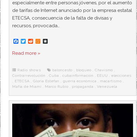
especialmente entre personas jóvenes, por el aumento
de tarifas de Internet anunciado por la empresa estatal
ETECSA, consecuencia de la falta de divisas y
recursos, provocada…
F
T
R
M
D
a
w
e
e
i
c
i
d
n
a
Read more »
e
t
d
e
s
b
t
i
a
p
o
e
t
m
o
o
r
e
r
Radio shows
baloncesto
,
bloqueo
,
Chavismo
,
k
a
Contrarrevolución
,
Cuba
,
cubainformacion
,
EEUU
,
elecciones
,
ETECSA
,
Gloria Estefan
,
guerra económica
,
macartismo
,
Mafia de Miami
,
Marco Rubio
,
propaganda
,
Venezuela