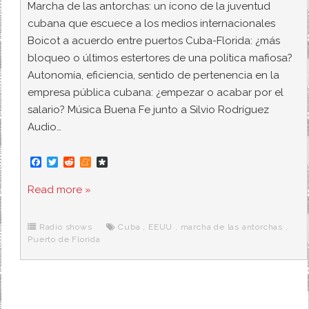
Marcha de las antorchas: un ícono de la juventud
cubana que escuece a los medios internacionales
Boicot a acuerdo entre puertos Cuba-Florida: ¿más
bloqueo o últimos estertores de una política mafiosa?
Autonomía, eficiencia, sentido de pertenencia en la
empresa pública cubana: ¿empezar o acabar por el
salario? Música Buena Fe junto a Silvio Rodríguez
Audio…
F
T
R
M
D
a
w
e
e
i
c
i
d
n
a
Read more »
e
t
d
e
s
b
t
i
a
p
o
e
t
m
o
o
r
e
r
Radio shows
Cuba
,
EEUU
,
marcha de las antorchas
,
k
a
Puerto de Florida