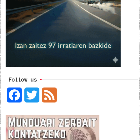
Follow us
F
T
F
a
w
e
c
i
e
e
t
d