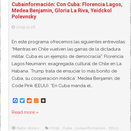
Cubainformación: Con Cuba: Florencia Lagos,
Medea Benjamin, Gloria La Riva, Yeidckol
Polevnsky
2019.12.26
En este programa ofrecemos las siguientes entrevistas:
“Mientras en Chile vuelven las garras de la dictadura
militar, Cuba es un ejemplo de democracia”: Florencia
Lagos Neumann, exagregada cultural de Chile en La
Habana. `Trump trata de ensuciar lo más bonito de
Cuba, su cooperación médica´: Medea Benjamin, de
Code Pink (EEUU). “En Cuba manda el…
F
T
R
M
D
a
w
e
e
i
c
i
d
n
a
Read more »
e
t
d
e
s
b
t
i
a
p
o
e
t
m
o
o
r
e
r
Radio shows
Chile
,
Cuba
,
cubainformacion
,
EEUU
,