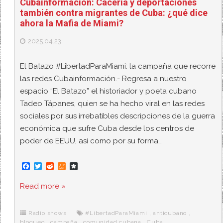
Cubainformación: Cacería y deportaciones
también contra migrantes de Cuba: ¿qué dice
ahora la Mafia de Miami?
2025.04.23
El Batazo #LibertadParaMiami: la campaña que recorre
las redes Cubainformación.- Regresa a nuestro
espacio “El Batazo” el historiador y poeta cubano
Tadeo Tápanes, quien se ha hecho viral en las redes
sociales por sus irrebatibles descripciones de la guerra
económica que sufre Cuba desde los centros de
poder de EEUU, así como por su forma…
F
T
R
M
D
a
w
e
e
i
c
i
d
n
a
Read more »
e
t
d
e
s
b
t
i
a
p
o
e
t
m
o
o
r
e
r
Radio shows
#LibertadParaMiami
,
anticubano
,
k
a
bloqueo
,
campaña
,
comunidad cubana
,
Cuba
,