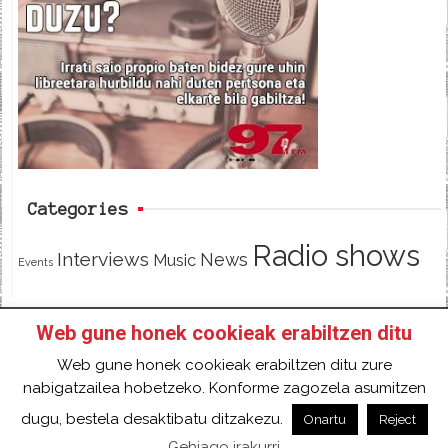
b
t
o
e
o
r
k
Categories
Radio shows
Interviews
News
Music
Events
Web gune honek cookieak erabiltzen ditu
HOME
HAZTE SOCI@ DE 97FM IRRATIA
Web gune honek cookieak erabiltzen ditu zure
FACEBOOK
TWITTER
CONTACT
LOGIN
nabigatzailea hobetzeko. Konforme zagozela asumitzen
2018 Gure eduki guztiak Creative Commons
dugu, bestela desaktibatu ditzakezu.
Onartu
Reject
Aitortu 4.0 Nazioartekoa Baimen baten mende
Gehiago irakurri