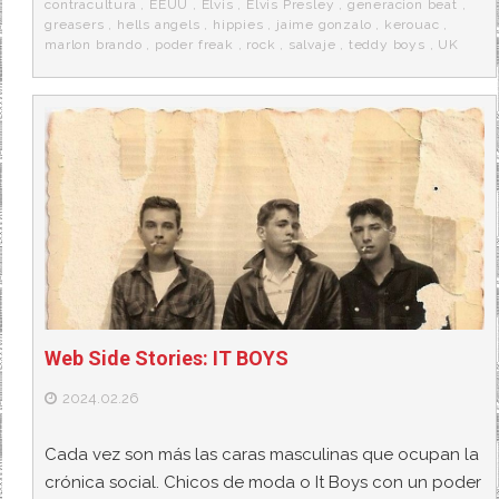
k
a
contracultura
,
EEUU
,
Elvis
,
Elvis Presley
,
generacion beat
,
greasers
,
hells angels
,
hippies
,
jaime gonzalo
,
kerouac
,
marlon brando
,
poder freak
,
rock
,
salvaje
,
teddy boys
,
UK
Web Side Stories: IT BOYS
2024.02.26
Cada vez son más las caras masculinas que ocupan la
crónica social. Chicos de moda o It Boys con un poder