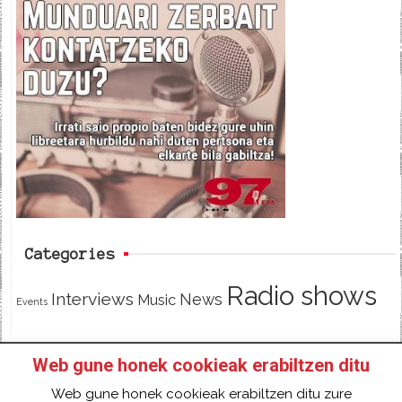
c
i
e
e
t
d
b
t
o
e
o
r
k
Categories
Radio shows
Interviews
News
Music
Events
Web gune honek cookieak erabiltzen ditu
HOME
HAZTE SOCI@ DE 97FM IRRATIA
Web gune honek cookieak erabiltzen ditu zure
FACEBOOK
TWITTER
CONTACT
LOGIN