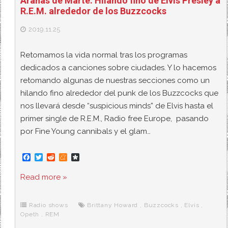
Arañas de Marte: Hilando fino de Elvis Presley a
R.E.M. alrededor de los Buzzcocks
2019.11.25
Retomamos la vida normal tras los programas
dedicados a canciones sobre ciudades. Y lo hacemos
retomando algunas de nuestras secciones como un
hilando fino alrededor del punk de los Buzzcocks que
nos llevará desde “suspicious minds” de Elvis hasta el
primer single de R.E.M., Radio free Europe, pasando
por Fine Young cannibals y el glam…
F
T
R
M
D
a
w
e
e
i
c
i
d
n
a
Read more »
e
t
d
e
s
b
t
i
a
p
o
e
t
m
o
o
r
e
r
Radio shows
Brittany Howard
,
Buzzcocks
,
Elvis
,
k
a
Opeth
,
REM