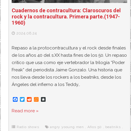
Cuadernos de contracultura: Claroscuros del
rock y la contracultura. Primera parte.(1947-
1960)
2024.08.24
Repaso a la protocontracultura y el rock desde finales
de los años 40 del s.XX hasta fines de los 50. Un repaso
critico que usa como eje vertebrador la trilogía “Poder
Freak” del periodista Jaime Gonzalo. Una historia que
nos lleva desde los rockers a los beatniks, desde los
Ángeles del infierno a los Teddy…
F
T
R
M
D
a
w
e
e
i
c
i
d
n
a
Read more »
e
t
d
e
s
b
t
i
a
p
o
e
t
m
o
o
r
e
r
Radio shows
angry yooung men
,
Años 50
,
beatniks
,