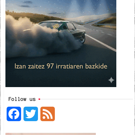
Follow us
F
T
F
a
w
e