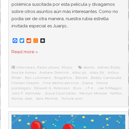
polémica suscitada por esta película y divagamos
sobre otros asuntos aún más interesantes. Como no
podía ser de otra manera, nuestra rubia estrella
invitada especial es Juanjo…
F
T
R
M
D
a
w
e
e
i
c
i
d
n
a
Read more »
e
t
d
e
s
b
t
i
a
p
o
e
t
m
o
o
r
e
r
Interviews
,
Radio shows
,
Music
aborto
,
Adrien Brody
,
k
a
Ana de Armas
,
Andrew Dominik
,
Años 50
,
Años 60
,
Arthur
Miller
,
Baz Luhrmann
,
Biográfico
,
Blonde
,
Bobby Cannavale
,
Charles Chaplin
,
Cine dentro del cine
,
Drama
,
Drama
psicológico
,
Edward G. Robinson
,
Elvis
,
J.F.K.
,
Joe DiMaggio
,
John F. Kennedy
,
Joyce Carol Oates
,
Marilyn Monroe
,
Neftlix
,
Norma Jean
,
Sara Montiel
,
Torture porn