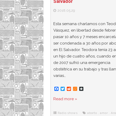
Salvador
2018.05.29
Esta semana charlamos con Teod
Vásquez, en libertad desde febrer
pasar 10 años y 7 meses encarcel
ser condenada a 30 años por abo
en El Salvador. Teodora tenía 23 a
un hijo de cuatro años, cuando en
de 2007 sufrió una emergencia
obstétrica en su trabajo y tras lla
varias…
F
T
R
M
D
a
w
e
e
i
c
i
d
n
a
Read more »
e
t
d
e
s
b
t
i
a
p
o
e
t
m
o
o
r
e
r
Radio shows
aborto
,
amor
,
An