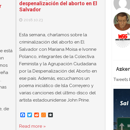
despenalización del aborto en El
r
Salvador
2018.10.23
Esta semana, charlamos sobre la
criminalización del aborto en El
Salvador con Mariana Moisa e Ivonne
e está
Polanco, integrantes de la Colectiva
on
Feminista y la Agrupación Ciudadana
omos
Azke
por la Despenalización del Aborto en
reña
ese país. Además, escuchamos un
Tweets b
.
poema iniciático de Isla Correyero y
mas
varias canciones del último disco del
artista estadounidense John Prine.
e, de
F
T
R
M
D
a
w
e
e
i
c
i
d
n
a
Read more »
e
t
d
e
s