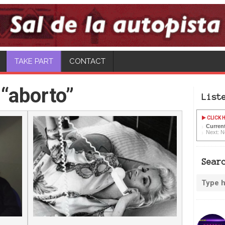
TAKE PART
CONTACT
“aborto”
List
CLICK H
Curren
Next: N
Sear