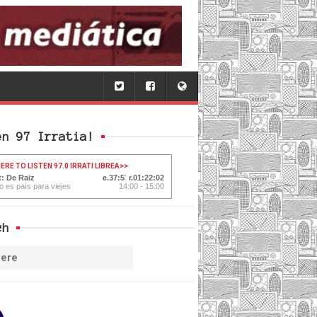
en 97 Irratia!
ERE TO LISTEN 97.0 IRRATI LIBREA
>>
t: De Raiz
37:59
01:22:00
o es país para viejes
14:00 - 15:00
ch