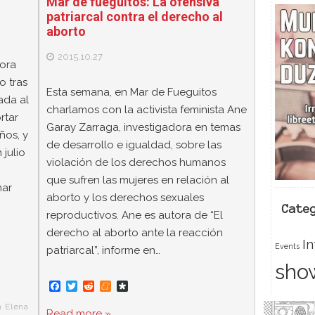
Mar de fueguitos: La ofensiva
patriarcal contra el derecho al
aborto
2015.10.27
ora
o tras
Esta semana, en Mar de Fueguitos
ada al
charlamos con la activista feminista Ane
rtar
Garay Zarraga, investigadora en temas
ños, y
de desarrollo e igualdad, sobre las
 julio
violación de los derechos humanos
que sufren las mujeres en relación al
mar
aborto y los derechos sexuales
Cate
reproductivos. Ane es autora de “El
derecho al aborto ante la reacción
I
Events
patriarcal”, informe en…
sho
F
T
R
M
D
a
w
e
e
i
c
i
d
n
a
a Elena
Read more »