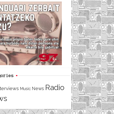
c
i
e
e
t
d
b
t
o
e
o
r
k
gories
Radio
nterviews
News
Music
ws