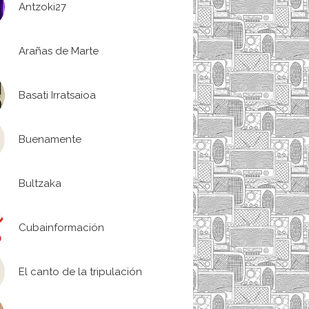
Antzoki27
Arañas de Marte
Basati Irratsaioa
Buenamente
Bultzaka
Cubainformación
El canto de la tripulación