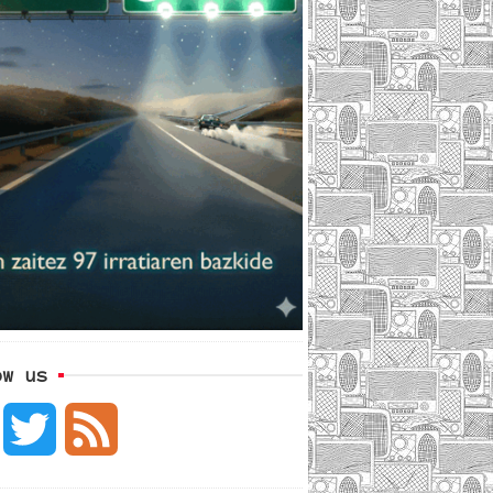
ow us
F
T
F
a
w
e