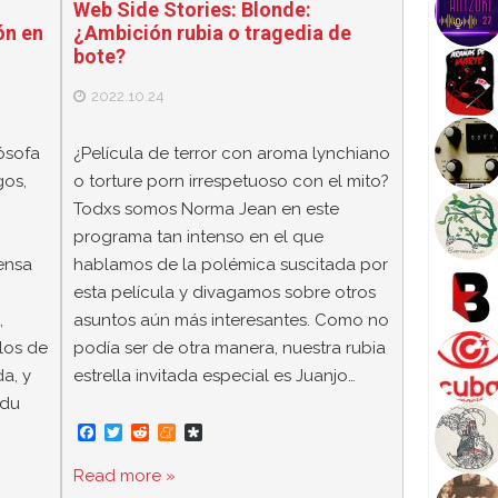
Web Side Stories: Blonde:
ón en
¿Ambición rubia o tragedia de
bote?
2022.10.24
ósofa
¿Película de terror con aroma lynchiano
gos,
o torture porn irrespetuoso con el mito?
Todxs somos Norma Jean en este
programa tan intenso en el que
fensa
hablamos de la polémica suscitada por
esta película y divagamos sobre otros
,
asuntos aún más interesantes. Como no
los de
podía ser de otra manera, nuestra rubia
a, y
estrella invitada especial es Juanjo…
 du
F
T
R
M
D
a
w
e
e
i
c
i
d
n
a
Read more »
e
t
d
e
s