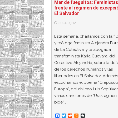
Mar de fueguitos: Feministas
frente al régimen de excepci
El Salvador
2024.03.12
Esta semana, charlamos con la fil
y teóloga feminista Alejandra Bur
de La Colectiva, y la abogada
transfeminista Karla Guevara, del
Colectivo Alejandría, sobre la de
de los derechos humanos y las
libertades en El Salvador. Además
escuchamos el poema “Crepúscu
Europa”, del chileno Luis Sepúlved
varias canciones de “Urak eginen
bide”,…
F
T
R
M
D