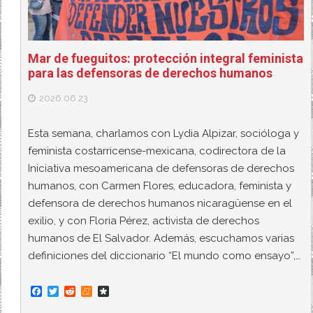
Mar de fueguitos: protección integral feminista
para las defensoras de derechos humanos
2026.06.23
Esta semana, charlamos con Lydia Alpizar, socióloga y
feminista costarricense-mexicana, codirectora de la
Iniciativa mesoamericana de defensoras de derechos
humanos, con Carmen Flores, educadora, feminista y
defensora de derechos humanos nicaragüense en el
exilio, y con Floria Pérez, activista de derechos
humanos de El Salvador. Además, escuchamos varias
definiciones del diccionario “El mundo como ensayo”,…
F
T
R
M
D
a
w
e
e
i