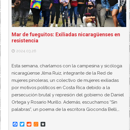
Mar de fueguitos: Exiliadas nicaragüenses en
resistencia
2024.03.26
Esta semana, charlamos con la campesina y sicóloga
nicaragüense Jilma Ruiz, integrante de la Red de
mujeres pinoleras, un colectivo de mujeres exiliadas
por motivos políticos en Costa Rica debido a la
persecución brutal y represión del gobierno de Daniel
Ortega y Rosario Murillo. Además, escuchamos “Sin
palabras”, un poema de la escritora Gioconda Belli,…
F
T
R
M
D
a
w
e
e
i