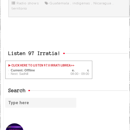
o
r
e
r
Radio shows
Guatemala
,
indígenas
,
Nicaragua
,
k
a
territorio
Listen 97 Irratia!
CLICK HERE TO LISTEN 97.0 IRRATI LIBREA
>>
Current: Offline
Next: Sadhill
08:00 - 09:00
Search