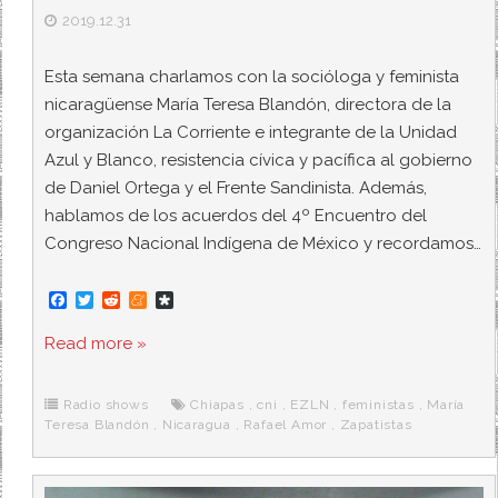
2019.12.31
Esta semana charlamos con la socióloga y feminista
nicaragüense María Teresa Blandón, directora de la
organización La Corriente e integrante de la Unidad
Azul y Blanco, resistencia cívica y pacífica al gobierno
de Daniel Ortega y el Frente Sandinista. Además,
hablamos de los acuerdos del 4º Encuentro del
Congreso Nacional Indígena de México y recordamos…
F
T
R
M
D
a
w
e
e
i
c
i
d
n
a
Read more »
e
t
d
e
s
b
t
i
a
p
o
e
t
m
o
o
r
e
r
Radio shows
Chiapas
,
cni
,
EZLN
,
feministas
,
María
k
a
Teresa Blandón
,
Nicaragua
,
Rafael Amor
,
Zapatistas