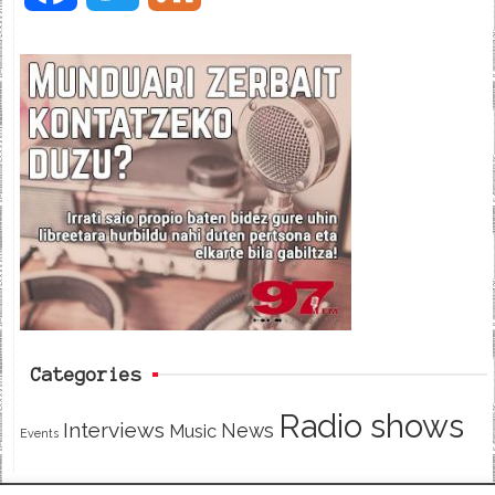
a
w
e
c
i
e
e
t
d
b
t
o
e
o
r
k
Categories
Radio shows
Interviews
News
Music
Events