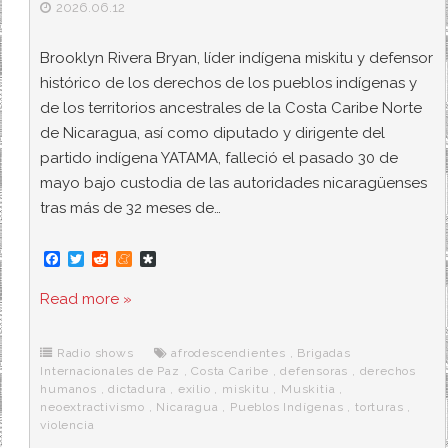
2026.06.12
Brooklyn Rivera Bryan, líder indígena miskitu y defensor
histórico de los derechos de los pueblos indígenas y
de los territorios ancestrales de la Costa Caribe Norte
de Nicaragua, así como diputado y dirigente del
partido indígena YATAMA, falleció el pasado 30 de
mayo bajo custodia de las autoridades nicaragüenses
tras más de 32 meses de…
F
T
R
M
D
a
w
e
e
i
c
i
d
n
a
Read more »
e
t
d
e
s
b
t
i
a
p
o
e
t
m
o
o
r
e
r
Radio shows
afrodescendientes
,
Brigadas
k
a
Internacionales de Paz
,
Costa Caribe
,
defensoras
,
derechos
humanos
,
dictadura
,
exilio
,
miskitu
,
Muskitia
,
neoextractivismo
,
Nicaragua
,
Pueblos Indígenas
,
torturas
,
violencia