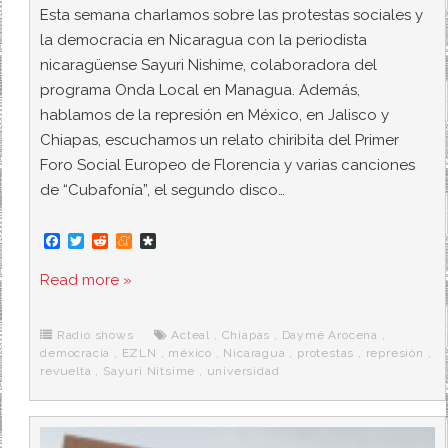
Esta semana charlamos sobre las protestas sociales y
la democracia en Nicaragua con la periodista
nicaragüense Sayuri Nishime, colaboradora del
programa Onda Local en Managua. Además,
hablamos de la represión en México, en Jalisco y
Chiapas, escuchamos un relato chiribita del Primer
Foro Social Europeo de Florencia y varias canciones
de “Cubafonía”, el segundo disco…
F
T
R
M
D
a
w
e
e
i
c
i
d
n
a
Read more »
e
t
d
e
s
b
t
i
a
p
o
e
t
m
o
o
r
e
r
Radio shows
Acteal
,
Chiapas
,
Daymé Arocena
,
k
a
democracia
,
EZLN
,
méxico
,
Nicaragua
,
protestas
,
represión
,
revuelta
,
Sayuri Nitsime
,
universidad