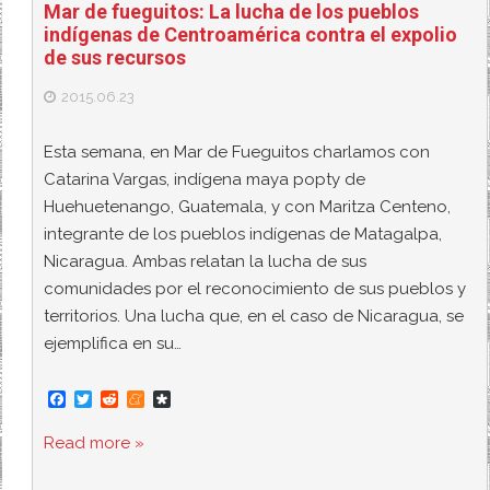
Mar de fueguitos: La lucha de los pueblos
indígenas de Centroamérica contra el expolio
de sus recursos
2015.06.23
Esta semana, en Mar de Fueguitos charlamos con
Catarina Vargas, indígena maya popty de
Huehuetenango, Guatemala, y con Maritza Centeno,
integrante de los pueblos indígenas de Matagalpa,
Nicaragua. Ambas relatan la lucha de sus
comunidades por el reconocimiento de sus pueblos y
territorios. Una lucha que, en el caso de Nicaragua, se
ejemplifica en su…
F
T
R
M
D
a
w
e
e
i
c
i
d
n
a
Read more »
e
t
d
e
s
b
t
i
a
p
o
e
t
m
o