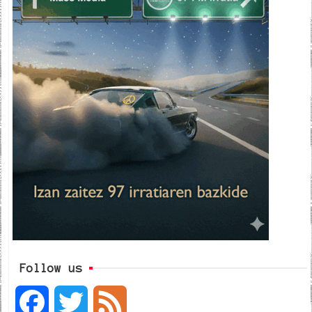
Follow us
F
T
F