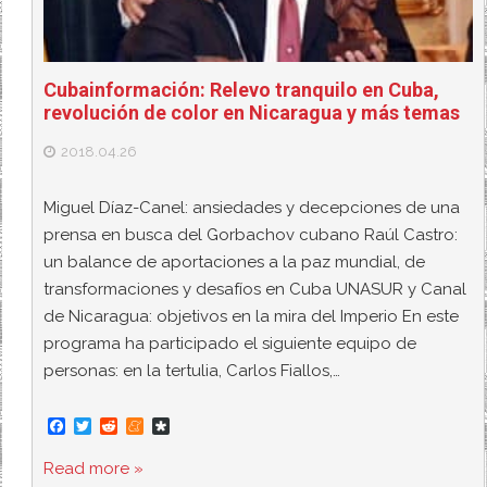
Cubainformación: Relevo tranquilo en Cuba,
revolución de color en Nicaragua y más temas
2018.04.26
Miguel Díaz-Canel: ansiedades y decepciones de una
prensa en busca del Gorbachov cubano Raúl Castro:
un balance de aportaciones a la paz mundial, de
transformaciones y desafíos en Cuba UNASUR y Canal
de Nicaragua: objetivos en la mira del Imperio En este
programa ha participado el siguiente equipo de
personas: en la tertulia, Carlos Fiallos,…
F
T
R
M
D
a
w
e
e
i
c
i
d
n
a
Read more »
e
t
d
e
s