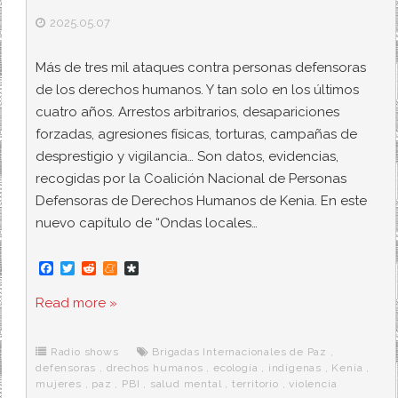
2025.05.07
Más de tres mil ataques contra personas defensoras
de los derechos humanos. Y tan solo en los últimos
cuatro años. Arrestos arbitrarios, desapariciones
forzadas, agresiones físicas, torturas, campañas de
desprestigio y vigilancia… Son datos, evidencias,
recogidas por la Coalición Nacional de Personas
Defensoras de Derechos Humanos de Kenia. En este
nuevo capítulo de “Ondas locales…
F
T
R
M
D
a
w
e
e
i
c
i
d
n
a
Read more »
e
t
d
e
s
b
t
i
a
p
o
e
t
m
o
o
r
e
r
Radio shows
Brigadas Internacionales de Paz
,
k
a
defensoras
,
drechos humanos
,
ecología
,
indígenas
,
Kenia
,
mujeres
,
paz
,
PBI
,
salud mental
,
territorio
,
violencia