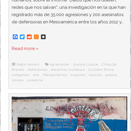
humanos, sobre el informe “Datos que nos duelen,
redes que nos salvan”, una investigación en la que han
registrado más de 35.000 agresiones y 200 asesinatos
de defensoras en Mesoamérica entre los años 2012 y…
F
T
R
M
D
a
w
e
e
i
c
i
d
n
a
Read more »
e
t
d
e
s
b
t
i
a
p
o
e
t
m
o
o
r
e
r
Radio shows
agresiones
,
Aurora Luque
,
Chiquita
k
a
Brands
,
defensoras
,
derechos humanos
,
Guillem Roma
,
indígenas
,
mar
,
Mesoamérica
,
mujeres
,
náutica
,
poesia
,
verano
,
violencia