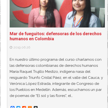
Mar de fueguitos: defensoras de los derechos
humanos en Colombia
2019.06.26
En nuestro último programa del curso charlamos con
las defensoras colombianas de derechos humanos
María Raquel Trujillo Mestizo, indígena nasa del
resguardo Triunfo Cristal Páez, en el valle del Cauca, y
Verónica López Estrada, integrante de Congreso de
los Pueblos en Medellín. Además, escuchamos un par
de poemas de “El sol y las flores”, el…
F
T
R
M
D