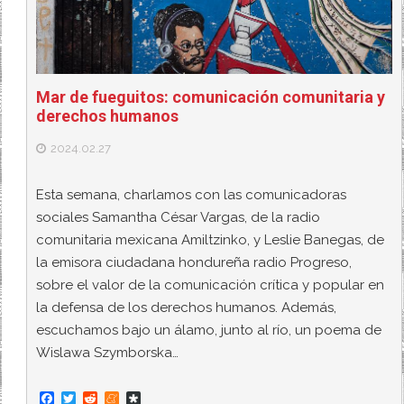
Mar de fueguitos: comunicación comunitaria y
derechos humanos
2024.02.27
Esta semana, charlamos con las comunicadoras
sociales Samantha César Vargas, de la radio
comunitaria mexicana Amiltzinko, y Leslie Banegas, de
la emisora ciudadana hondureña radio Progreso,
sobre el valor de la comunicación crítica y popular en
la defensa de los derechos humanos. Además,
escuchamos bajo un álamo, junto al río, un poema de
Wislawa Szymborska…
F
T
R
M
D