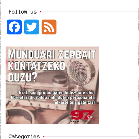
Follow us
F
T
F
a
w
e
c
i
e
e
t
d
b
t
o
e
o
r
k
Categories