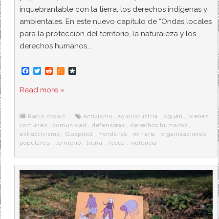
inquebrantable con la tierra, los derechos indígenas y
ambientales. En este nuevo capítulo de “Ondas locales
para la protección del territorio, la naturaleza y los
derechos humanos….
F
T
R
M
D
a
w
e
e
i
c
i
d
n
a
Read more »
e
t
d
e
s
b
t
i
a
p
o
e
t
m
o
o
r
e
r
Radio shows
activismo
,
agroindustria
,
Aguán
,
bienes
k
a
comunes
,
comunidad
,
defensoras
,
derechos humanos
,
extractivismo
,
Guapinol
,
Honduras
,
minería
,
organizaciones
populares
,
territorio
,
tierra
,
Tocoa
,
violencia