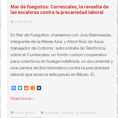
Mar de fueguitos: Correscales, la revuelta de
las escaleras contra la precariedad laboral
2016.02.16
En Mar de Fueguitos, charlamos con Josu Balmaseda,
integrante de la Marea Azul, y Aitzol Ruíz de Azua,
trabajador de Cotronic, subcontrata de Telefónica,
sobre el Correscales, un fondo común cooperativo
para colectivos en huelga indefinida, un documental y
una carrera de 800 kilómetros contra la precariedad
laboral que arranca este jueves en Bilbao. El…
F
T
R
M
D
a
w
e
e
i
c
i
d
n
a
Read more »
e
t
d
e
s
b
t
i
a
p
o
e
t
m
o
o
r
e
r
Radio shows
dignidad
,
huelga
,
precariedad
,
k
a
resistencia
,
trabajo