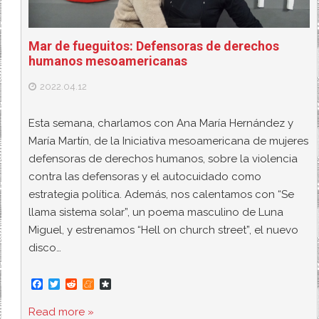
Mar de fueguitos: Defensoras de derechos
humanos mesoamericanas
2022.04.12
Esta semana, charlamos con Ana María Hernández y
María Martín, de la Iniciativa mesoamericana de mujeres
defensoras de derechos humanos, sobre la violencia
contra las defensoras y el autocuidado como
estrategia política. Además, nos calentamos con “Se
llama sistema solar”, un poema masculino de Luna
Miguel, y estrenamos “Hell on church street”, el nuevo
disco…
F
T
R
M
D
a
w
e
e
i
c
i
d
n
a
Read more »
e
t
d
e
s