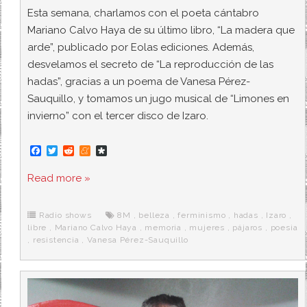
Esta semana, charlamos con el poeta cántabro
Mariano Calvo Haya de su último libro, “La madera que
arde”, publicado por Eolas ediciones. Además,
desvelamos el secreto de “La reproducción de las
hadas”, gracias a un poema de Vanesa Pérez-
Sauquillo, y tomamos un jugo musical de “Limones en
invierno” con el tercer disco de Izaro.
F
T
R
M
D
a
w
e
e
i
c
i
d
n
a
Read more »
e
t
d
e
s
b
t
i
a
p
o
e
t
m
o
o
r
e
r
Radio shows
8M
,
belleza
,
ferminismo
,
hadas
,
Izaro
,
k
a
libre
,
Mariano Calvo Haya
,
memoria
,
mujeres
,
pájaros
,
poesia
,
resistencia
,
Vanesa Pérez-Sauquillo