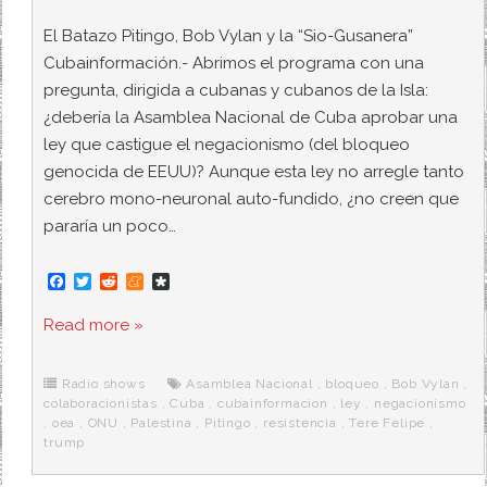
El Batazo Pitingo, Bob Vylan y la “Sio-Gusanera”
Cubainformación.- Abrimos el programa con una
pregunta, dirigida a cubanas y cubanos de la Isla:
¿debería la Asamblea Nacional de Cuba aprobar una
ley que castigue el negacionismo (del bloqueo
genocida de EEUU)? Aunque esta ley no arregle tanto
cerebro mono-neuronal auto-fundido, ¿no creen que
pararía un poco…
F
T
R
M
D
a
w
e
e
i
c
i
d
n
a
Read more »
e
t
d
e
s
b
t
i
a
p
o
e
t
m
o
o
r
e
r
Radio shows
Asamblea Nacional
,
bloqueo
,
Bob Vylan
,
k
a
colaboracionistas
,
Cuba
,
cubainformacion
,
ley
,
negacionismo
,
oea
,
ONU
,
Palestina
,
Pitingo
,
resistencia
,
Tere Felipe
,
trump