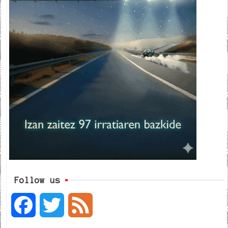
Follow us
F
T
F