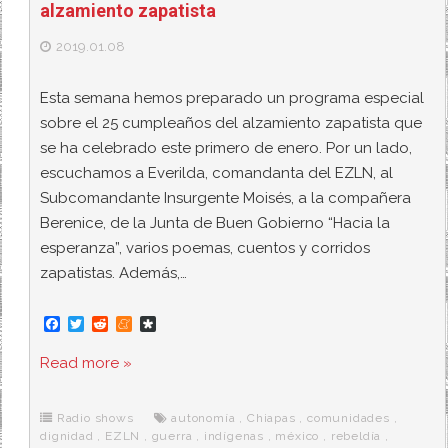
alzamiento zapatista
2019.01.08
Esta semana hemos preparado un programa especial
sobre el 25 cumpleaños del alzamiento zapatista que
se ha celebrado este primero de enero. Por un lado,
escuchamos a Everilda, comandanta del EZLN, al
Subcomandante Insurgente Moisés, a la compañera
Berenice, de la Junta de Buen Gobierno “Hacia la
esperanza”, varios poemas, cuentos y corridos
zapatistas. Además,…
F
T
R
M
D
a
w
e
e
i
c
i
d
n
a
Read more »
e
t
d
e
s
b
t
i
a
p
o
e
t
m
o
o
r
e
r
Radio shows
autonomía
,
Chiapas
,
comunidades
,
k
a
dignidad
,
EZLN
,
guerra
,
indígenas
,
méxico
,
rebeldía
,