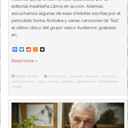
editorial madrileña Libros en acción. Además,
escuchamos algunas de esas chiribitas escritas por el
periodista Gorka Andraka y varias canciones de “Isla”,
el último disco del grupo vasco Audience, grabado
en…
F
T
R
M
D
a
w
e
e
i
c
i
d
n
a
Read more »
e
t
d
e
s
b
t
i
a
p
o
e
t
m
o
o
r
e
r
Radio shows
Chiribitas
,
corazón
,
dibujos
,
historias
,
k
a
ilustraciones
,
libro
,
lucha
,
relatos
,
resistencia
,
Solidaridad
,
utopía