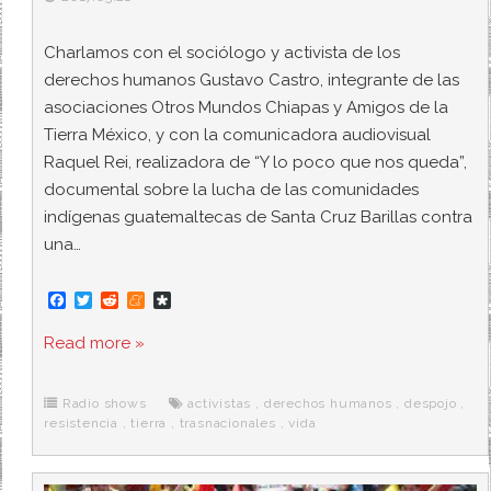
Charlamos con el sociólogo y activista de los
derechos humanos Gustavo Castro, integrante de las
asociaciones Otros Mundos Chiapas y Amigos de la
Tierra México, y con la comunicadora audiovisual
Raquel Rei, realizadora de “Y lo poco que nos queda”,
documental sobre la lucha de las comunidades
indígenas guatemaltecas de Santa Cruz Barillas contra
una…
F
T
R
M
D
a
w
e
e
i
c
i
d
n
a
Read more »
e
t
d
e
s
b
t
i
a
p
o
e
t
m
o
o
r
e
r
Radio shows
activistas
,
derechos humanos
,
despojo
,
k
a
resistencia
,
tierra
,
trasnacionales
,
vida