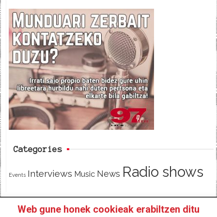
a
w
e
c
i
e
e
t
d
b
t
o
e
o
r
k
Categories
Radio shows
Interviews
News
Music
Events
Web gune honek cookieak erabiltzen ditu
HOME
HAZTE SOCI@ DE 97FM IRRATIA