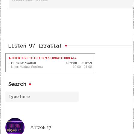
Listen 97 Irratia!
CLICK HERE TO LISTEN 97.0 IRRATI LIBREA
>>
Current: Sadhill
09:01
50:58
Next: Madeja Sonikoa
19:00 - 21:00
Search
Antzoki27