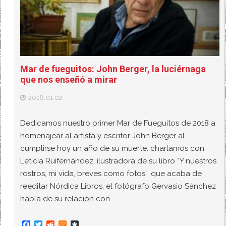
Mar de fueguitos: John Berger, la luciérnaga
que nos enseñó a mirar
2018.01.02
Dedicamos nuestro primer Mar de Fueguitos de 2018 a
homenajear al artista y escritor John Berger al
cumplirse hoy un año de su muerte: charlamos con
Leticia Ruifernández, ilustradora de su libro “Y nuestros
rostros, mi vida, breves como fotos”, que acaba de
reeditar Nórdica Libros, el fotógrafo Gervasio Sánchez
habla de su relación con…
F
T
R
M
D