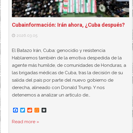
Cubainformación: Irán ahora, ¿Cuba después?
2026.03.05
El Batazo Irán, Cuba: genocidio y resistencia
Hablaremos también de la emotiva despedida de la
agente más humilde, de comunidades de Honduras, a
las brigadas médicas de Cuba, tras la decisión de su
salida del país por parte del nuevo gobierno de
derecha, alineado con Donald Trump. Y nos
detenemos a analizar un artículo de…
F
T
R
M
D
a
w
e
e
i
c
i
d
n
a
Read more »
e
t
d
e
s
b
t
i
a
p